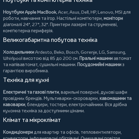
Ноутбуки Apple MacBook
,
Acer
,
Asus
,
Dell
,
HP
,
Lenovo
,
MSI
для
роботи, навчання та ігор. Настільні комп'ютери,
монітори
діагоналі 24", 27", 32".
Принтери
лазерні та струменеві,
комп'ютерна периферія.
Великогабаритна побутова техніка
Холодильники
Ardesto
,
Beko
,
Bosch
,
Gorenje
,
LG
,
Samsung
,
Whirlpool
висотою від 85 до 200 см.
Пральні машини
автомат
та напівавтомат,
сушильні машини
.
Посудомийні машини
з
гарантією виробника.
Техніка для кухні
Електричні та газові плити
, варильні поверхні, духові шафи
провідних брендів.
Мультиварки-скороварки
,
кавомашини та
кавоварки
,
блендери
,
тостери
,
електрочайники
. Вся дрібна
кухонна техніка за доступними цінами.
Клімат та мікроклімат
Кондиціонери
для квартир та офісів,
тепловентилятори
,
конвектори
,
інфрачервоні обігрівачі
.
Очищувачі повітря
,