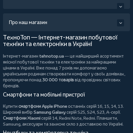
Про наш магазин
ТехноТоп — інтернет-магазин побутової
техніки та електроніки в Україні
Інтернет-магазин
tehnotop.ua
— це найширший асортимент
якісної побутової техніки та електроніки за найкращими
цінами в Україні. Вже понад 7 років ми допомагаємо
українським родинам створювати комфорт у своїх домівках,
пропонуючи понад
30 000 товарів
від провідних світових
брендів.
Смартфони та мобільні пристрої
Купити
смартфони Apple iPhone
останніх серій 16, 15, 14, 13.
Широкий вибір
Samsung Galaxy
серій S25, S24, S23, A-серії.
Смартфони Xiaomi
серій 14, Redmi Note, Redmi.
Планшети
,
Samsung, аксесуари та
захисне скло
з доставкою по Україні.
Ноутбуки та комп'ютерна техніка