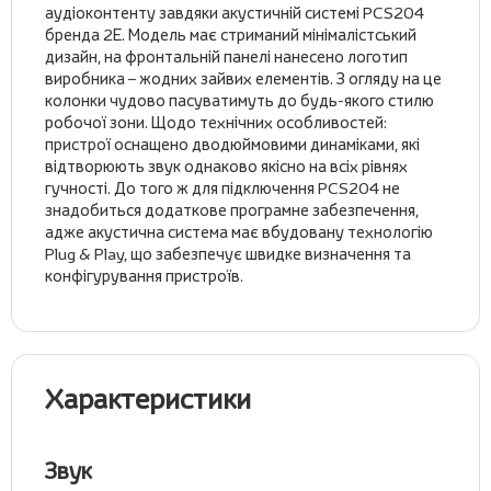
аудіоконтенту завдяки акустичній системі PCS204
бренда 2Е. Модель має стриманий мінімалістський
дизайн, на фронтальній панелі нанесено логотип
виробника – жодних зайвих елементів. З огляду на це
колонки чудово пасуватимуть до будь-якого стилю
робочої зони. Щодо технічних особливостей:
пристрої оснащено дводюймовими динаміками, які
відтворюють звук однаково якісно на всіх рівнях
гучності. До того ж для підключення PCS204 не
знадобиться додаткове програмне забезпечення,
адже акустична система має вбудовану технологію
Plug & Play, що забезпечує швидке визначення та
конфігурування пристроїв.
Характеристики
Звук