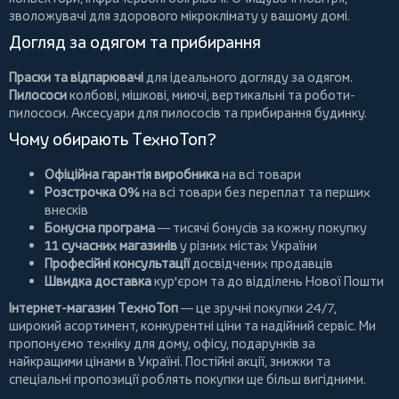
зволожувачі для здорового мікроклімату у вашому домі.
Догляд за одягом та прибирання
Праски та відпарювачі
для ідеального догляду за одягом.
Пилососи
колбові
,
мішкові
,
миючі
,
вертикальні
та
роботи-
пилососи
. Аксесуари для пилососів та прибирання будинку.
Чому обирають ТехноТоп?
Офіційна гарантія виробника
на всі товари
Розстрочка 0%
на всі товари без переплат та перших
внесків
Бонусна програма
— тисячі бонусів за кожну покупку
11 сучасних магазинів
у різних містах України
Професійні консультації
досвідчених продавців
Швидка доставка
кур'єром та до відділень Нової Пошти
Інтернет-магазин ТехноТоп
— це зручні покупки 24/7,
широкий асортимент, конкурентні ціни та надійний сервіс. Ми
пропонуємо
техніку для дому
, офісу, подарунків за
найкращими цінами в Україні. Постійні
акції
, знижки та
спеціальні пропозиції роблять покупки ще більш вигідними.