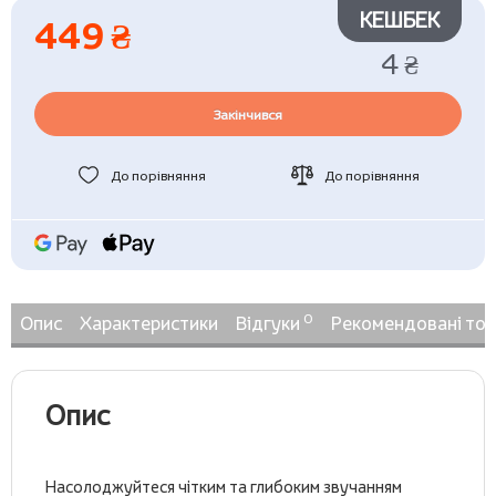
КЕШБЕК
449 ₴
4 ₴
Закінчився
До порівняння
До порівняння
0
Опис
Характеристики
Відгуки
Рекомендовані то
Опис
Насолоджуйтеся чітким та глибоким звучанням