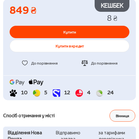
КЕШБЕК
849 ₴
8 ₴
Купити
Купити в кредит
До порівняння
До порівняння
10
5
12
4
24
Спосіб отримання у місті
Вінниця
Відділення Нова
Відправимо
за тарифами
Пошта
завтра
перевізника