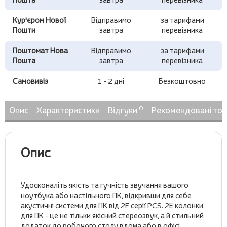
Кур'єром Нової
Відправимо
за тарифами
Пошти
завтра
перевізника
Поштомат Нова
Відправимо
за тарифами
Пошта
завтра
перевізника
Самовивіз
1 - 2 дні
Безкоштовно
0
Опис
Характеристики
Відгуки
Рекомендовані то
Опис
Удосконаліть якість та гучність звучання вашого
ноутбука або настільного ПК, відкривши для себе
акустичні системи для ПК від 2E серії PCS. 2Е колонки
для ПК - це не тільки якісний стереозвук, а й стильний
додаток до робочого столу вдома або в офісі.