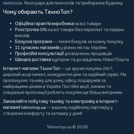
пилососи
. Аксесуари для пилососів та прибирання будинку.
Чому обирають ТехноТоп?
Офіційна гарантія виробника
на всі товари
Розстрочка 0%
на всі товари без переплат та перших
внесків
Бонусна програма
— тисячі бонусів за кожну покупку
11 сучасних магазинів
у різних містах України
Професійні консультації
досвідчених продавців
Швидка доставка
кур'єром та до відділень Нової Пошти
Інтернет-магазин ТехноТоп
— це зручні покупки 24/7,
широкий асортимент, конкурентні ціни та надійний сервіс. Ми
пропонуємо
техніку для дому
, офісу, подарунків за
найкращими цінами в Україні. Постійні
акції
, знижки та
спеціальні пропозиції роблять покупки ще більш вигідними.
Замовляйте побутову техніку та електроніку в інтернет-
магазині
tehnotop.ua
— вашому надійному партнеру у
створенні комфорту та затишку у домі!
Tehnotop.ua © 2026