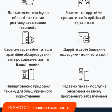
Доставляємо техніку по
Знижки - це круто! Не
області та в містах
прогавте час їх публікації -
розташування наших
підпишіться!
магазинів.
Сервісне гарантійне та після
Даруйте своїм близьким
гарантійне обслуговування
подарунки - вони того варті!
для продовження життя
Вашої техніки.
Налаштовуємо придбану
Надаємо пакети послуг на
техніку для більш приємного
оновлення чи заміну
користування
програмного забезпечення
ТЕХНОТОП - краще з можливого!