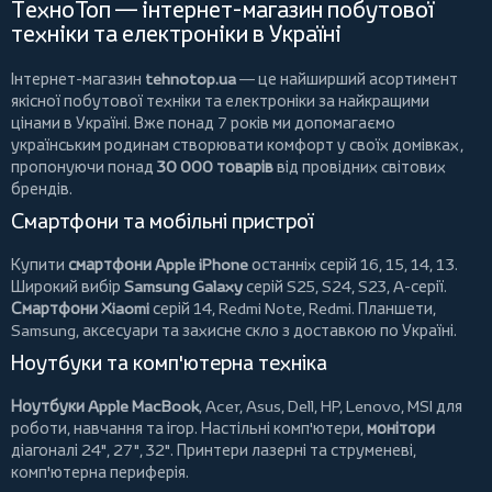
ТехноТоп — інтернет-магазин побутової
техніки та електроніки в Україні
Інтернет-магазин
tehnotop.ua
— це найширший асортимент
якісної побутової техніки та електроніки за найкращими
цінами в Україні. Вже понад 7 років ми допомагаємо
українським родинам створювати комфорт у своїх домівках,
пропонуючи понад
30 000 товарів
від провідних світових
брендів.
Смартфони та мобільні пристрої
Купити
смартфони Apple iPhone
останніх серій 16, 15, 14, 13.
Широкий вибір
Samsung Galaxy
серій S25, S24, S23, A-серії.
Смартфони Xiaomi
серій 14, Redmi Note, Redmi.
Планшети
,
Samsung, аксесуари та
захисне скло
з доставкою по Україні.
Ноутбуки та комп'ютерна техніка
Ноутбуки Apple MacBook
,
Acer
,
Asus
,
Dell
,
HP
,
Lenovo
,
MSI
для
роботи, навчання та ігор. Настільні комп'ютери,
монітори
діагоналі 24", 27", 32".
Принтери
лазерні та струменеві,
комп'ютерна периферія.