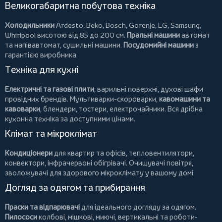
Великогабаритна побутова техніка
Холодильники
Ardesto
,
Beko
,
Bosch
,
Gorenje
,
LG
,
Samsung
,
Whirlpool
висотою від 85 до 200 см.
Пральні машини
автомат
та напівавтомат,
сушильні машини
.
Посудомийні машини
з
гарантією виробника.
Техніка для кухні
Електричні та газові плити
, варильні поверхні, духові шафи
провідних брендів.
Мультиварки-скороварки
,
кавомашини та
кавоварки
,
блендери
,
тостери
,
електрочайники
. Вся дрібна
кухонна техніка за доступними цінами.
Клімат та мікроклімат
Кондиціонери
для квартир та офісів,
тепловентилятори
,
конвектори
,
інфрачервоні обігрівачі
.
Очищувачі повітря
,
зволожувачі для здорового мікроклімату у вашому домі.
Догляд за одягом та прибирання
Праски та відпарювачі
для ідеального догляду за одягом.
Пилососи
колбові
,
мішкові
,
миючі
,
вертикальні
та
роботи-