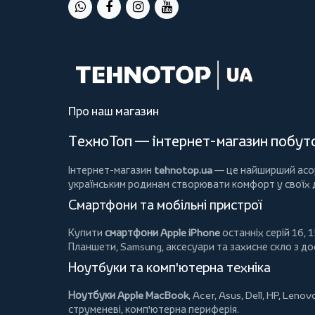
Про наш магазин
ТехноТоп — інтернет-магазин побутов
Інтернет-магазин
tehnotop.ua
— це найширший асорт
українським родинам створювати комфорт у своїх
Смартфони та мобільні пристрої
Купити
смартфони Apple iPhone
останніх серій 16, 1
Планшети
, Samsung, аксесуари та
захисне скло
з до
Ноутбуки та комп'ютерна техніка
Ноутбуки Apple MacBook
,
Acer
,
Asus
,
Dell
,
HP
,
Lenov
струменеві, комп'ютерна периферія.