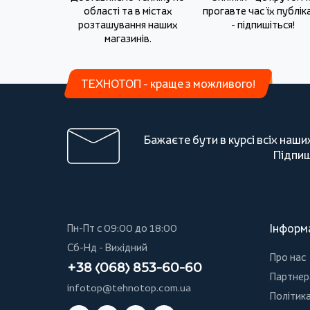
області та в містах
прогавте час їх публіка
розташування наших
- підпишіться!
магазинів.
ТЕХНОТОП - краще з можливого!
Бажаєте бути в курсі всіх наши
Підпиш
Інформ
Пн-Пт с 09:00 до 18:00
Сб-Нд - Вихідний
Про нас
+38 (068) 853-60-60
Партнер
infotop@tehnotop.com.ua
Політика