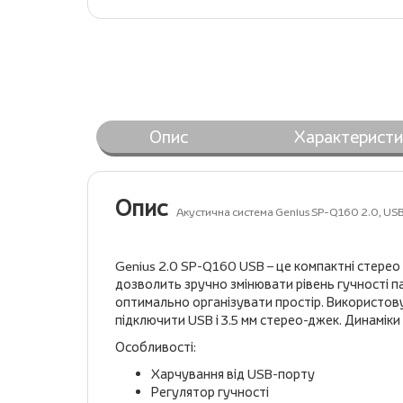
Опис
Характеристи
Опис
Акустична система Genius SP-Q160 2.0, US
Genius 2.0 SP-Q160 USB – це компактні стерео 
дозволить зручно змінювати рівень гучності п
оптимально організувати простір. Використов
підключити USB і 3.5 мм стерео-джек. Динаміки
Особливості:
Харчування від USB-порту
Регулятор гучності