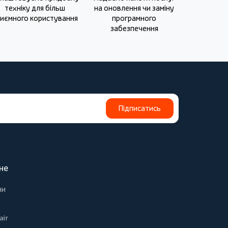
техніку для більш
на оновлення чи заміну
иємного користування
програмного
забезпечення
Підписатись
не
ни
air