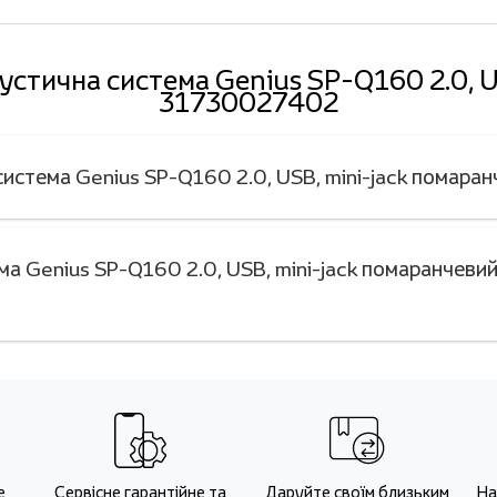
кустична система Genius SP-Q160 2.0, 
31730027402
 система Genius SP-Q160 2.0, USB, mini-jack пома
а Genius SP-Q160 2.0, USB, mini-jack помаранчеви
е
Сервісне гарантійне та
Даруйте своїм близьким
На