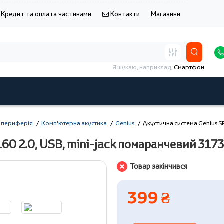
Кредит та оплата частинами
Контакти
Магазини
Я шукаю, наприклад,
Смартфон
 периферія
Комп'ютерна акустика
Genius
Акустична система Genius 
60 2.0, USB, mini-jack помаранчевий 31
Товар закінчився
399 ₴