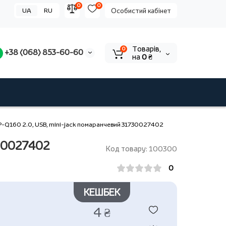
0
0
UA
RU
Особистий кабінет
Tоварів,
0
+38 (068) 853-60-60
на
0 ₴
SP-Q160 2.0, USB, mini-jack помаранчевий 31730027402
730027402
Код товару: 100300
0
КЕШБЕК
4 ₴