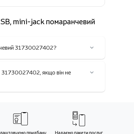
USB, mini-jack помаранчевий
ранчевий 31730027402?
й 31730027402, якщо він не
лаштовуємо придбану
Надаємо пакети послуг