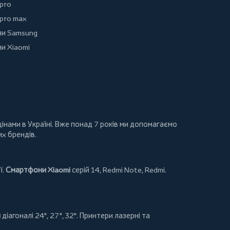
 pro
 pro max
и Samsung
и Xiaomi
інами в Україні. Вже понад 7 років ми допомагаємо
их брендів.
ї.
Смартфони Xiaomi
серій 14, Redmi Note, Redmi.
и
діагоналі 24", 27", 32".
Принтери
лазерні та