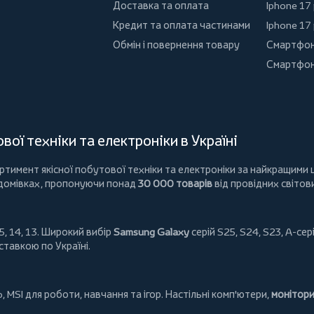
Доставка та оплата
Iphone 17
Кредит та оплата частинами
Iphone 17
Обмін і повернення товару
Смартфон
Смартфон
ої техніки та електроніки в Україні
имент якісної побутової техніки та електроніки за найкращими ц
 домівках, пропонуючи понад
30 000 товарів
від провідних світов
5, 14, 13. Широкий вибір
Samsung Galaxy
серій S25, S24, S23, A-сері
ставкою по Україні.
o
,
MSI
для роботи, навчання та ігор. Настільні комп'ютери,
монітор