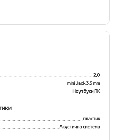
в
2,0
mini Jack 3.5 mm
Ноутбуки,ПК
тики
пластик
Акустична система