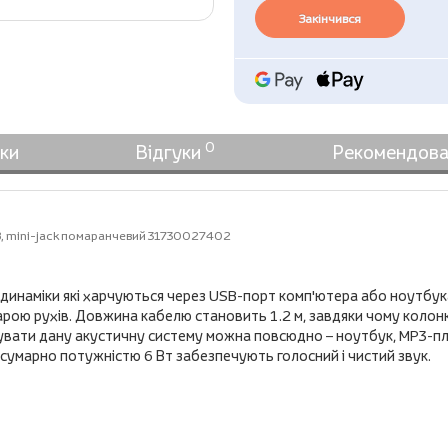
Закінчився
0
ки
Відгуки
Рекомендова
B, mini-jack помаранчевий 31730027402
динаміки які харчуються через USB-порт комп'ютера або ноутбука.
арою рухів. Довжина кабелю становить 1.2 м, завдяки чому колонк
увати дану акустичну систему можна повсюдно – ноутбук, MP3-пл
 сумарно потужністю 6 Вт забезпечують голосний і чистий звук.