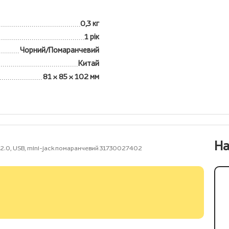
0,3 кг
1 рік
Чорний/Помаранчевий
Китай
81 x 85 x 102 мм
На
 2.0, USB, mini-jack помаранчевий 31730027402