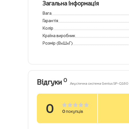
Загальна інформація
Вага
Гарантія
Колір
Країна виробник
Розмір (ВхШхГ)
0
Відгуки
Акустична система Genius SP-Q160
0
0
покупців