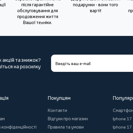
ції
після гарантійне
подарунки - вони того
обслуговування для
варті!
пр
продовження життя
Вашої техніки.
х акцій та знижок?
іться на розсилку
ація
Покупцям
Популяр
Контакти
Смартфо
ам
Відгуки про магазин
Iphone 17
 конфіденційності
Правила та умови
Iphone 17 