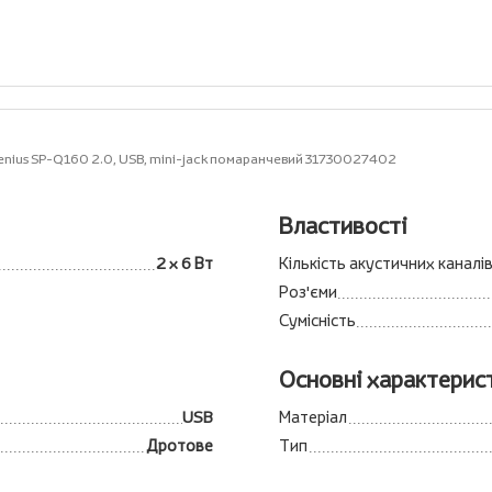
enius SP-Q160 2.0, USB, mini-jack помаранчевий 31730027402
Властивості
2 x 6 Вт
Кількість акустичних каналі
Роз'єми
Сумісність
Основні характерис
USB
Матеріал
Дротове
Тип