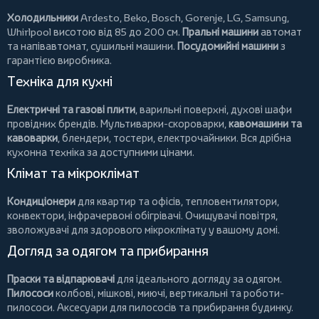
Холодильники
Ardesto
,
Beko
,
Bosch
,
Gorenje
,
LG
,
Samsung
,
Whirlpool
висотою від 85 до 200 см.
Пральні машини
автомат
та напівавтомат,
сушильні машини
.
Посудомийні машини
з
гарантією виробника.
Техніка для кухні
Електричні та газові плити
, варильні поверхні, духові шафи
провідних брендів.
Мультиварки-скороварки
,
кавомашини та
кавоварки
,
блендери
,
тостери
,
електрочайники
. Вся дрібна
кухонна техніка за доступними цінами.
Клімат та мікроклімат
Кондиціонери
для квартир та офісів,
тепловентилятори
,
конвектори
,
інфрачервоні обігрівачі
.
Очищувачі повітря
,
зволожувачі для здорового мікроклімату у вашому домі.
Догляд за одягом та прибирання
Праски та відпарювачі
для ідеального догляду за одягом.
Пилососи
колбові
,
мішкові
,
миючі
,
вертикальні
та
роботи-
пилососи
. Аксесуари для пилососів та прибирання будинку.