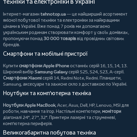
техніки та електроніки в Україні
Інтернет-магазин
tehnotop.ua
— це найширший асортимент
якісної побутової техніки та електроніки за найкращими
цінами в Україні. Вже понад 7 років ми допомагаємо
українським родинам створювати комфорт у своїх домівках,
пропонуючи понад
30 000 товарів
від провідних світових
брендів.
Смартфони та мобільні пристрої
Купити
смартфони Apple iPhone
останніх серій 16, 15, 14, 13.
Широкий вибір
Samsung Galaxy
серій S25, S24, S23, A-серії.
Смартфони Xiaomi
серій 14, Redmi Note, Redmi.
Планшети
,
Samsung, аксесуари та
захисне скло
з доставкою по Україні.
Ноутбуки та комп'ютерна техніка
Ноутбуки Apple MacBook
,
Acer
,
Asus
,
Dell
,
HP
,
Lenovo
,
MSI
для
роботи, навчання та ігор. Настільні комп'ютери,
монітори
діагоналі 24", 27", 32".
Принтери
лазерні та струменеві,
комп'ютерна периферія.
Великогабаритна побутова техніка