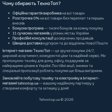
Чому обирають ТехноТоп?
Офіційна гарантія виробника
на всі товари
Розстрочка 0%
на всі товари без переплат та перших
внесків
Бонусна програма
— тисячі бонусів за кожну покупку
11 сучасних магазинів
у різних містах України
Професійні консультації
досвідчених продавців
Швидка доставка
кур'єром та до відділень Нової Пошти
Інтернет-магазин ТехноТоп
— це зручні покупки 24/7,
широкий асортимент, конкурентні ціни та надійний сервіс. Ми
пропонуємо
техніку для дому
, офісу, подарунків за
найкращими цінами в Україні. Постійні
акції
, знижки та
спеціальні пропозиції роблять покупки ще більш вигідними.
Замовляйте побутову техніку та електроніку в інтернет-
магазині
tehnotop.ua
— вашому надійному партнеру у
створенні комфорту та затишку у домі!
Tehnotop.ua © 2026