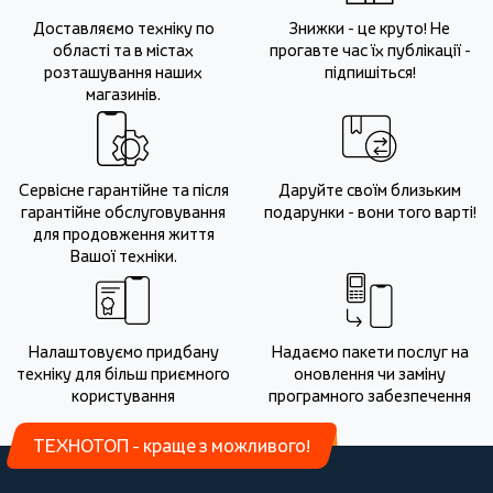
Доставляємо техніку по
Знижки - це круто! Не
області та в містах
прогавте час їх публікації -
розташування наших
підпишіться!
магазинів.
Сервісне гарантійне та після
Даруйте своїм близьким
гарантійне обслуговування
подарунки - вони того варті!
для продовження життя
Вашої техніки.
Налаштовуємо придбану
Надаємо пакети послуг на
техніку для більш приємного
оновлення чи заміну
користування
програмного забезпечення
ТЕХНОТОП - краще з можливого!