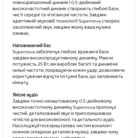
повнодіапазонний динамік і 0.5-дюймовий
високочастотний динамік створюють глибокі баси,
чисті середні та чіткі високі частоти. Завдяки
адаптивній звуковій технології Supernova створює
захоплюючий звук, завдяки якому ваша музика
оживає.
Наповнюючий бас
Supernova забезпечує глибокі, вражаючі баси
завдяки високопродуктивному динаміку. Маючи
потужність 25 Вт, він виробляє багаті та динамічні
низькі частоти, покращуючи кожен удар, дозволяючи
користувачам відчути потужні баси, що заповнюють
кімнату.
Якісне аудіо
Завдяки точно налаштованому 0.5-дюймовому
високочастотному динаміку Supernova пропонує
чистий, деталізований звук із приголомшливою
чіткістю для високоякісного та детального аудіо.
Насолоджуйтеся кришталево чистим вокалом і
кожною складною деталлю в музиці, завдяки чому
кожен момент звучить неймовірно.