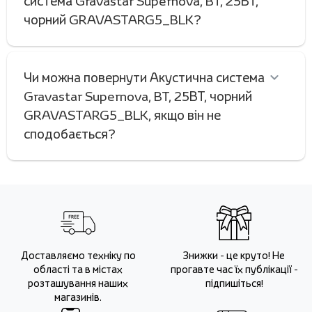
система Gravastar Supernova, BT, 25ВТ,
чорний GRAVASTARG5_BLK?
Чи можна повернути Акустична система
Gravastar Supernova, BT, 25ВТ, чорний
GRAVASTARG5_BLK, якщо він не
сподобається?
Доставляємо техніку по
Знижки - це круто! Не
області та в містах
прогавте час їх публікації -
розташування наших
підпишіться!
магазинів.