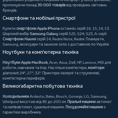
пропонуючи понад
30 000 товарів
від провідних світових
брендів.
Смартфони та мобільні пристрої
Купити
смартфони Apple iPhone
останніх серій 16, 15, 14, 13.
Широкий вибір
Samsung Galaxy
серій S25, S24, S23, A-серії.
Смартфони Xiaomi
серій 14, Redmi Note, Redmi.
Планшети
,
Samsung, аксесуари та
захисне скло
з доставкою по Україні.
Ноутбуки та комп'ютерна техніка
Ноутбуки Apple MacBook
,
Acer
,
Asus
,
Dell
,
HP
,
Lenovo
,
MSI
для
роботи, навчання та ігор. Настільні комп'ютери,
монітори
діагоналі 24", 27", 32".
Принтери
лазерні та струменеві,
комп'ютерна периферія.
Великогабаритна побутова техніка
Холодильники
Ardesto
,
Beko
,
Bosch
,
Gorenje
,
LG
,
Samsung
,
Whirlpool
висотою від 85 до 200 см.
Пральні машини
автомат
та напівавтомат,
сушильні машини
.
Посудомийні машини
з
гарантією виробника.