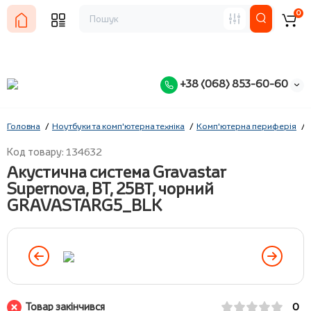
0
+38 (068) 853-60-60
Головна
Ноутбуки та комп'ютерна техніка
Комп'ютерна периферія
Код товару: 134632
Акустична система Gravastar
Supernova, BT, 25ВТ, чорний
GRAVASTARG5_BLK
Товар закінчився
0