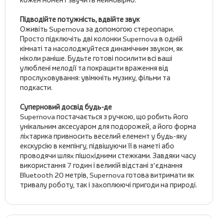
Підводійте потужність, вдвійте звук
Оживіть Supernova за допомогою стереопари.
Просто підключіть дві колонки Supernova в одній
кімнаті та насолоджуйтеся динамічним звуком, як
ніколи раніше. Будьте готові посилити всі ваші
улюблені мелодії та покращити враження від
прослуховування: увімкніть музику, фільми та
подкасти.
Суперновий досвід будь-де
Supernova постачається з ручкою, що робить його
унікальним аксесуаром для подорожей, а його форма
ліхтарика привносить веселий елемент у будь-яку
екскурсію в кемпінгу, підвішуючи її в наметі або
проводячи шлях пішохідними стежками. Завдяки часу
використання 7 годин і великій відстані з’єднання
Bluetooth 20 метрів, Supernova готова витримати як
тривалу роботу, так і захоплюючі пригоди на природі.