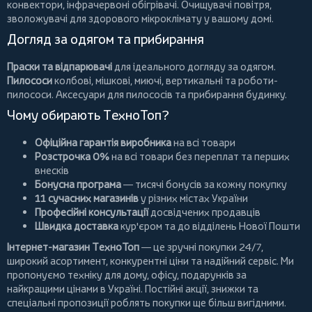
конвектори
,
інфрачервоні обігрівачі
.
Очищувачі повітря
,
зволожувачі для здорового мікроклімату у вашому домі.
Догляд за одягом та прибирання
Праски та відпарювачі
для ідеального догляду за одягом.
Пилососи
колбові
,
мішкові
,
миючі
,
вертикальні
та
роботи-
пилососи
. Аксесуари для пилососів та прибирання будинку.
Чому обирають ТехноТоп?
Офіційна гарантія виробника
на всі товари
Розстрочка 0%
на всі товари без переплат та перших
внесків
Бонусна програма
— тисячі бонусів за кожну покупку
11 сучасних магазинів
у різних містах України
Професійні консультації
досвідчених продавців
Швидка доставка
кур'єром та до відділень Нової Пошти
Інтернет-магазин ТехноТоп
— це зручні покупки 24/7,
широкий асортимент, конкурентні ціни та надійний сервіс. Ми
пропонуємо
техніку для дому
, офісу, подарунків за
найкращими цінами в Україні. Постійні
акції
, знижки та
спеціальні пропозиції роблять покупки ще більш вигідними.