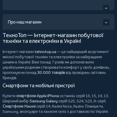
Про наш магазин
ТехноТоп — інтернет-магазин побутової
техніки та електроніки в Україні
Інтернет-магазин
tehnotop.ua
— це найширший асортимент
якісної побутової техніки та електроніки за найкращими
цінами в Україні. Вже понад 7 років ми допомагаємо
українським родинам створювати комфорт у своїх домівках,
пропонуючи понад
30 000 товарів
від провідних світових
брендів.
Смартфони та мобільні пристрої
Купити
смартфони Apple iPhone
останніх серій 16, 15, 14, 13.
Широкий вибір
Samsung Galaxy
серій S25, S24, S23, A-серії.
Смартфони Xiaomi
серій 14, Redmi Note, Redmi.
Планшети
,
Samsung, аксесуари та
захисне скло
з доставкою по Україні.