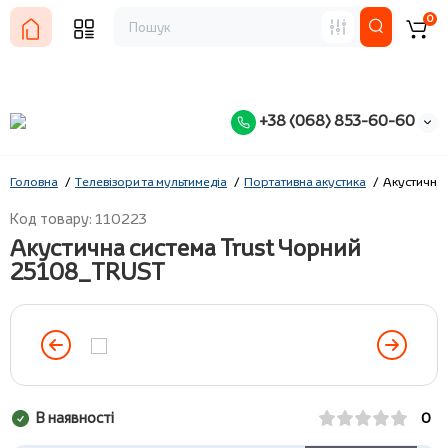
0
+38 (068) 853-60-60
Головна
Телевізори та мультимедіа
Портативна акустика
Акустична 
Код товару: 110223
Акустична система Trust Чорний
25108_TRUST
В наявності
0