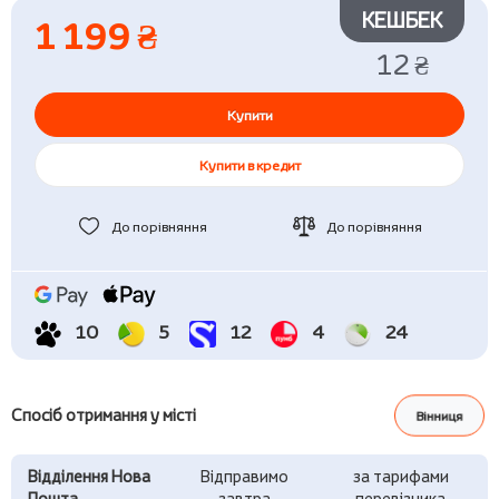
КЕШБЕК
1 199 ₴
12 ₴
Купити
Купити в кредит
До порівняння
До порівняння
10
5
12
4
24
Спосіб отримання у місті
Вінниця
Відділення Нова
Відправимо
за тарифами
Пошта
завтра
перевізника