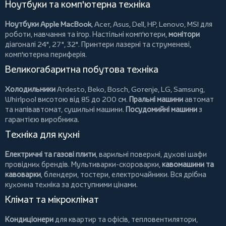
Ноутбуки та комп'ютерна техніка
Ноутбуки Apple MacBook
,
Acer
,
Asus
,
Dell
,
HP
,
Lenovo
,
MSI
для
роботи, навчання та ігор. Настільні комп'ютери,
монітори
діагоналі 24", 27", 32".
Принтери
лазерні та струменеві,
комп'ютерна периферія.
Великогабаритна побутова техніка
Холодильники
Ardesto
,
Beko
,
Bosch
,
Gorenje
,
LG
,
Samsung
,
Whirlpool
висотою від 85 до 200 см.
Пральні машини
автомат
та напівавтомат,
сушильні машини
.
Посудомийні машини
з
гарантією виробника.
Техніка для кухні
Електричні та газові плити
, варильні поверхні, духові шафи
провідних брендів.
Мультиварки-скороварки
,
кавомашини та
кавоварки
,
блендери
,
тостери
,
електрочайники
. Вся дрібна
кухонна техніка за доступними цінами.
Клімат та мікроклімат
Кондиціонери
для квартир та офісів,
тепловентилятори
,