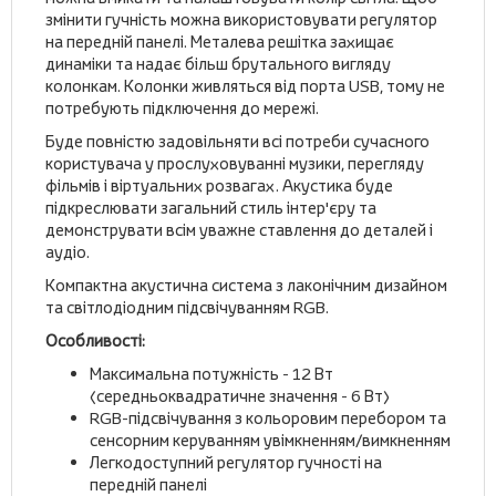
змінити гучність можна використовувати регулятор
на передній панелі. Металева решітка захищає
динаміки та надає більш брутального вигляду
колонкам. Колонки живляться від порта USB, тому не
потребують підключення до мережі.
Буде повністю задовільняти всі потреби сучасного
користувача у прослуховуванні музики, перегляду
фільмів і віртуальних розвагах. Акустика буде
підкреслювати загальний стиль інтер'єру та
демонструвати всім уважне ставлення до деталей і
аудіо.
Компактна акустична система з лаконічним дизайном
та світлодіодним підсвічуванням RGB.
Особливості:
Максимальна потужність - 12 Вт
(середньоквадратичне значення - 6 Вт)
RGB-підсвічування з кольоровим перебором та
сенсорним керуванням увімкненням/вимкненням
Легкодоступний регулятор гучності на
передній панелі