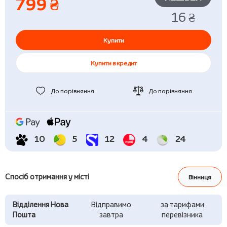
799 ₴
16 ₴
Купити
Купити в кредит
До порівняння
До порівняння
10
5
12
4
24
Спосіб отримання у місті
Вінниця
Відділення Нова
Відправимо
за тарифами
Пошта
завтра
перевізника