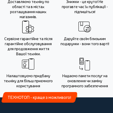
Доставляємо техніку по
Знижки - це круто! Не
області та в містах
прогавте час їх публікації -
розташування наших
підпишіться!
магазинів.
Сервісне гарантійне та після
Даруйте своїм близьким
гарантійне обслуговування
подарунки - вони того варті!
для продовження життя
Вашої техніки.
Налаштовуємо придбану
Надаємо пакети послуг на
техніку для більш приємного
оновлення чи заміну
користування
програмного забезпечення
ТЕХНОТОП - краще з можливого!