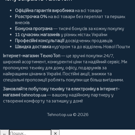
Офіційна гарантія виробника
на всі товари
Розстрочка 0%
на всі товари без переплат та перших
внесків
Бонусна програма
— тисячі бонусів за кожну покупку
11 сучасних магазинів
у різних містах України
Професійні консультації
досвідчених продавців
Швидка доставка
кур'єром та до відділень Нової Пошти
Інтернет-магазин ТехноТоп
— це зручні покупки 24/7,
широкий асортимент, конкурентні ціни та надійний сервіс. Ми
пропонуємо
техніку для дому
, офісу, подарунків за
найкращими цінами в Україні. Постійні
акції
, знижки та
спеціальні пропозиції роблять покупки ще більш вигідними.
Замовляйте побутову техніку та електроніку в інтернет-
магазині
tehnotop.ua
— вашому надійному партнеру у
створенні комфорту та затишку у домі!
Tehnotop.ua © 2026
←
✕