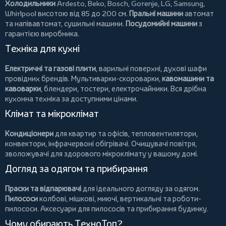
Холодильники
Ardesto
,
Beko
,
Bosch
,
Gorenje
,
LG
,
Samsung
,
Whirlpool
висотою від 85 до 200 см.
Пральні машини
автомат
та напівавтомат,
сушильні машини
.
Посудомийні машини
з
гарантією виробника.
Техніка для кухні
Електричні та газові плити
, варильні поверхні, духові шафи
провідних брендів.
Мультиварки-скороварки
,
кавомашини та
кавоварки
,
блендери
,
тостери
,
електрочайники
. Вся дрібна
кухонна техніка за доступними цінами.
Клімат та мікроклімат
Кондиціонери
для квартир та офісів,
тепловентилятори
,
конвектори
,
інфрачервоні обігрівачі
.
Очищувачі повітря
,
зволожувачі для здорового мікроклімату у вашому домі.
Догляд за одягом та прибирання
Праски та відпарювачі
для ідеального догляду за одягом.
Пилососи
колбові
,
мішкові
,
миючі
,
вертикальні
та
роботи-
пилососи
. Аксесуари для пилососів та прибирання будинку.
Чому обирають ТехноТоп?