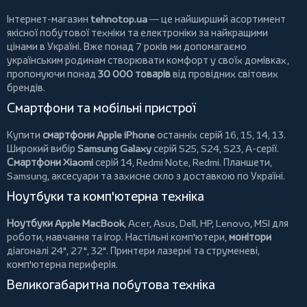
Інтернет-магазин
tehnotop.ua
— це найширший асортимент
якісної побутової техніки та електроніки за найкращими
цінами в Україні. Вже понад 7 років ми допомагаємо
українським родинам створювати комфорт у своїх домівках,
пропонуючи понад
30 000 товарів
від провідних світових
брендів.
Смартфони та мобільні пристрої
Купити
смартфони Apple iPhone
останніх серій 16, 15, 14, 13.
Широкий вибір
Samsung Galaxy
серій S25, S24, S23, A-серії.
Смартфони Xiaomi
серій 14, Redmi Note, Redmi.
Планшети
,
Samsung, аксесуари та
захисне скло
з доставкою по Україні.
Ноутбуки та комп'ютерна техніка
Ноутбуки Apple MacBook
,
Acer
,
Asus
,
Dell
,
HP
,
Lenovo
,
MSI
для
роботи, навчання та ігор. Настільні комп'ютери,
монітори
діагоналі 24", 27", 32".
Принтери
лазерні та струменеві,
комп'ютерна периферія.
Великогабаритна побутова техніка