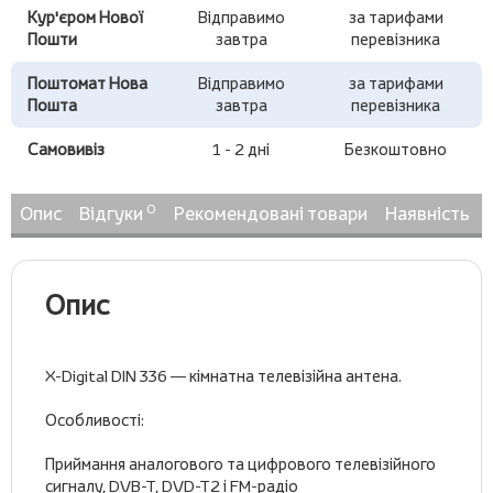
Кур'єром Нової
Відправимо
за тарифами
Пошти
завтра
перевізника
Поштомат Нова
Відправимо
за тарифами
Пошта
завтра
перевізника
Самовивіз
1 - 2 дні
Безкоштовно
0
Опис
Відгуки
Рекомендовані товари
Наявність
Опис
X-Digital DIN 336 — кімнатна телевізійна антена.
Особливості:
Приймання аналогового та цифрового телевізійного
сигналу, DVB-T, DVD-T2 і FM-радіо