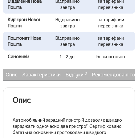
Відділення Нова
Відправимо
за тарифами
Пошта
завтра
перевізника
Кур'єром Нової
Відправимо
за тарифами
Пошти
завтра
перевізника
Поштомат Нова
Відправимо
за тарифами
Пошта
завтра
перевізника
Самовивіз
1 - 2 дні
Безкоштовно
0
Опис
Характеристики
Відгуки
Рекомендовані то
Опис
Автомобільний зарядний пристрій дозволяє швидко
заряджати одночасно два пристрої. Сертифіковано
багатьма основними протоколами швидкого