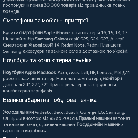
пропонуючи понад
30 000 товарів
від провідних світових
брендів.
Смартфони та мобільні пристрої
Купити
смартфони Apple iPhone
останніх серій 16, 15, 14, 13.
Широкий вибір
Samsung Galaxy
серій S25, S24, S23, A-серії.
Смартфони Xiaomi
серій 14, Redmi Note, Redmi.
Планшети
,
Samsung, аксесуари та
захисне скло
з доставкою по Україні.
Ноутбуки та комп'ютерна техніка
Ноутбуки Apple MacBook
,
Acer
,
Asus
,
Dell
,
HP
,
Lenovo
,
MSI
для
роботи, навчання та ігор. Настільні комп'ютери,
монітори
діагоналі 24", 27", 32".
Принтери
лазерні та струменеві,
комп'ютерна периферія.
Великогабаритна побутова техніка
Холодильники
Ardesto
,
Beko
,
Bosch
,
Gorenje
,
LG
,
Samsung
,
Whirlpool
висотою від 85 до 200 см.
Пральні машини
автомат
та напівавтомат,
сушильні машини
.
Посудомийні машини
з
гарантією виробника.