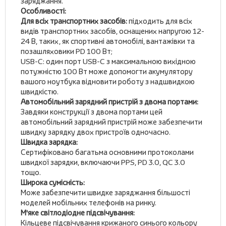
заряджання.
Особливості:
Для всіх транспортних засобів:
підходить для всіх
видів транспортних засобів, оснащених напругою 12-
24 В, таких, як спортивні автомобілі, вантажівки та
позашляховики PD 100 Вт;
USB-C: один порт USB-C з максимальною вихідною
потужністю 100 Вт може допомогти акумулятору
вашого ноутбука відновити роботу з надшвидкою
швидкістю.
Автомобільний зарядний пристрій з двома портами:
Завдяки конструкції з двома портами цей
автомобільний зарядний пристрій може забезпечити
швидку зарядку двох пристроїв одночасно.
Швидка зарядка:
Сертифіковано багатьма основними протоколами
швидкої зарядки, включаючи PPS, PD 3.0, QC 3.0
тощо.
Широка сумісність:
Може забезпечити швидке заряджання більшості
моделей мобільних телефонів на ринку.
М'яке світлодіодне підсвічування:
Кільцеве підсвічування крижаного синього кольору