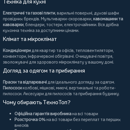
Техніка для кухні
Електричні та газові плити
, варильні поверхні, духові шафи
провідних брендів.
Мультиварки-скороварки
,
кавомашини та
кавоварки
,
блендери
,
тостери
,
електрочайники
. Вся дрібна
кухонна техніка за доступними цінами.
Клімат та мікроклімат
Кондиціонери
для квартир та офісів,
тепловентилятори
,
конвектори
,
інфрачервоні обігрівачі
.
Очищувачі повітря
,
зволожувачі для здорового мікроклімату у вашому домі.
Догляд за одягом та прибирання
Праски та відпарювачі
для ідеального догляду за одягом.
Пилососи
колбові
,
мішкові
,
миючі
,
вертикальні
та
роботи-
пилососи
. Аксесуари для пилососів та прибирання будинку.
Чому обирають ТехноТоп?
Офіційна гарантія виробника
на всі товари
Розстрочка 0%
на всі товари без переплат та перших
внесків