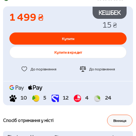
КЕШБЕК
1 499 ₴
15 ₴
Купити
Купити в кредит
До порівняння
До порівняння
10
5
12
4
24
Спосіб отримання у місті
Вінниця