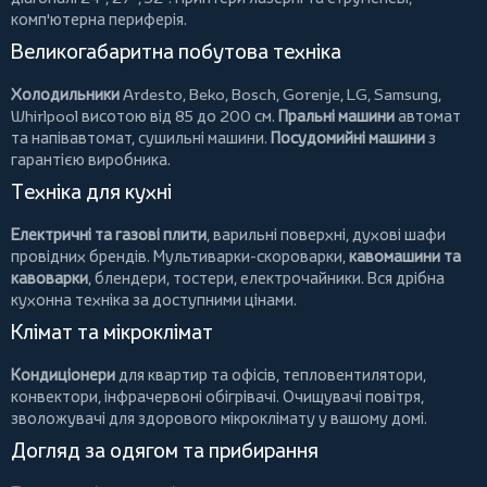
комп'ютерна периферія.
Великогабаритна побутова техніка
Холодильники
Ardesto
,
Beko
,
Bosch
,
Gorenje
,
LG
,
Samsung
,
Whirlpool
висотою від 85 до 200 см.
Пральні машини
автомат
та напівавтомат,
сушильні машини
.
Посудомийні машини
з
гарантією виробника.
Техніка для кухні
Електричні та газові плити
, варильні поверхні, духові шафи
провідних брендів.
Мультиварки-скороварки
,
кавомашини та
кавоварки
,
блендери
,
тостери
,
електрочайники
. Вся дрібна
кухонна техніка за доступними цінами.
Клімат та мікроклімат
Кондиціонери
для квартир та офісів,
тепловентилятори
,
конвектори
,
інфрачервоні обігрівачі
.
Очищувачі повітря
,
зволожувачі для здорового мікроклімату у вашому домі.
Догляд за одягом та прибирання