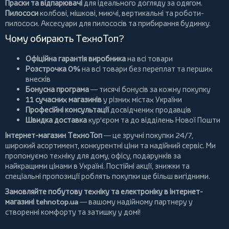
Праски та відпарювачі
для ідеального догляду за одягом.
Пилососи
колбові
,
мішкові
,
миючі
,
вертикальні
та
роботи-
пилососи
. Аксесуари для пилососів та прибирання будинку.
Чому обирають ТехноТоп?
Офіційна гарантія виробника
на всі товари
Розстрочка 0%
на всі товари без переплат та перших
внесків
Бонусна програма
— тисячі бонусів за кожну покупку
11 сучасних магазинів
у різних містах України
Професійні консультації
досвідчених продавців
Швидка доставка
кур'єром та до відділень Нової Пошти
Інтернет-магазин ТехноТоп
— це зручні покупки 24/7,
широкий асортимент, конкурентні ціни та надійний сервіс. Ми
пропонуємо
техніку для дому
, офісу, подарунків за
найкращими цінами в Україні. Постійні
акції
, знижки та
спеціальні пропозиції роблять покупки ще більш вигідними.
Замовляйте побутову техніку та електроніку в інтернет-
магазині
tehnotop.ua
— вашому надійному партнеру у
створенні комфорту та затишку у домі!