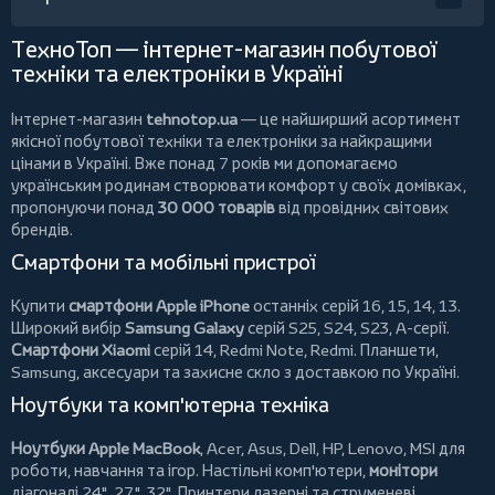
ТехноТоп — інтернет-магазин побутової
техніки та електроніки в Україні
Інтернет-магазин
tehnotop.ua
— це найширший асортимент
якісної побутової техніки та електроніки за найкращими
цінами в Україні. Вже понад 7 років ми допомагаємо
українським родинам створювати комфорт у своїх домівках,
пропонуючи понад
30 000 товарів
від провідних світових
брендів.
Смартфони та мобільні пристрої
Купити
смартфони Apple iPhone
останніх серій 16, 15, 14, 13.
Широкий вибір
Samsung Galaxy
серій S25, S24, S23, A-серії.
Смартфони Xiaomi
серій 14, Redmi Note, Redmi.
Планшети
,
Samsung, аксесуари та
захисне скло
з доставкою по Україні.
Ноутбуки та комп'ютерна техніка
Ноутбуки Apple MacBook
,
Acer
,
Asus
,
Dell
,
HP
,
Lenovo
,
MSI
для
роботи, навчання та ігор. Настільні комп'ютери,
монітори
діагоналі 24", 27", 32".
Принтери
лазерні та струменеві,