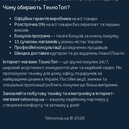
Чому обирають ТехноТоп?
Офіційна гарантія виробника
на всі товари
Розстрочка 0%
на всі товари без переплат та перших
внесків
Бонусна програма
— тисячі бонусів за кожну покупку
11 сучасних магазинів
у різних містах України
Професійні консультації
досвідчених продавців
Швидка доставка
кур'єром та до відділень Нової Пошти
Інтернет-магазин ТехноТоп
— це зручні покупки 24/7,
широкий асортимент, конкурентні ціни та надійний сервіс. Ми
пропонуємо
техніку для дому
, офісу, подарунків за
найкращими цінами в Україні. Постійні
акції
, знижки та
спеціальні пропозиції роблять покупки ще більш вигідними.
Замовляйте побутову техніку та електроніку в інтернет-
магазині
tehnotop.ua
— вашому надійному партнеру у
створенні комфорту та затишку у домі!
Tehnotop.ua © 2026