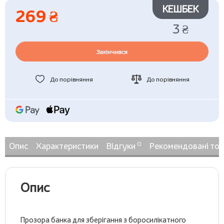
КЕШБЕК
269 ₴
3 ₴
Закінчився
До порівняння
До порівняння
0
Опис
Характеристики
Відгуки
Рекомендовані то
Опис
Прозора банка для зберігання з боросилікатного