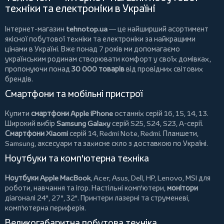
техніки та електроніки в Україні
Інтернет-магазин
tehnotop.ua
— це найширший асортимент
якісної побутової техніки та електроніки за найкращими
цінами в Україні. Вже понад 7 років ми допомагаємо
українським родинам створювати комфорт у своїх домівках,
пропонуючи понад
30 000 товарів
від провідних світових
брендів.
Смартфони та мобільні пристрої
Купити
смартфони Apple iPhone
останніх серій 16, 15, 14, 13.
Широкий вибір
Samsung Galaxy
серій S25, S24, S23, A-серії.
Смартфони Xiaomi
серій 14, Redmi Note, Redmi.
Планшети
,
Samsung, аксесуари та
захисне скло
з доставкою по Україні.
Ноутбуки та комп'ютерна техніка
Ноутбуки Apple MacBook
,
Acer
,
Asus
,
Dell
,
HP
,
Lenovo
,
MSI
для
роботи, навчання та ігор. Настільні комп'ютери,
монітори
діагоналі 24", 27", 32".
Принтери
лазерні та струменеві,
комп'ютерна периферія.
Великогабаритна побутова техніка