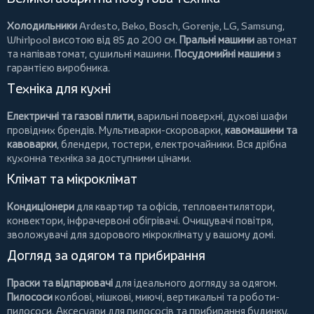
Холодильники
Ardesto
,
Beko
,
Bosch
,
Gorenje
,
LG
,
Samsung
,
Whirlpool
висотою від 85 до 200 см.
Пральні машини
автомат
та напівавтомат,
сушильні машини
.
Посудомийні машини
з
гарантією виробника.
Техніка для кухні
Електричні та газові плити
, варильні поверхні, духові шафи
провідних брендів.
Мультиварки-скороварки
,
кавомашини та
кавоварки
,
блендери
,
тостери
,
електрочайники
. Вся дрібна
кухонна техніка за доступними цінами.
Клімат та мікроклімат
Кондиціонери
для квартир та офісів,
тепловентилятори
,
конвектори
,
інфрачервоні обігрівачі
.
Очищувачі повітря
,
зволожувачі для здорового мікроклімату у вашому домі.
Догляд за одягом та прибирання
Праски та відпарювачі
для ідеального догляду за одягом.
Пилососи
колбові
,
мішкові
,
миючі
,
вертикальні
та
роботи-
пилососи
. Аксесуари для пилососів та прибирання будинку.