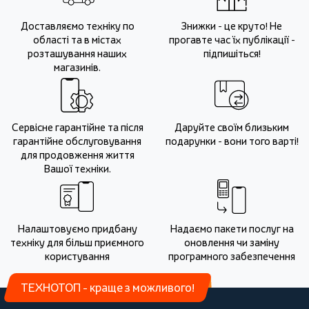
Доставляємо техніку по
Знижки - це круто! Не
області та в містах
прогавте час їх публікації -
розташування наших
підпишіться!
магазинів.
Сервісне гарантійне та після
Даруйте своїм близьким
гарантійне обслуговування
подарунки - вони того варті!
для продовження життя
Вашої техніки.
Налаштовуємо придбану
Надаємо пакети послуг на
техніку для більш приємного
оновлення чи заміну
користування
програмного забезпечення
ТЕХНОТОП - краще з можливого!