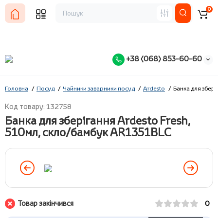
0
+38 (068) 853-60-60
Головна
Посуд
Чайники заварники посуд
Ardesto
Банка для збері
Код товару: 132758
Банка для зберігання Ardesto Fresh,
510мл, скло/бамбук AR1351BLC
Товар закінчився
0