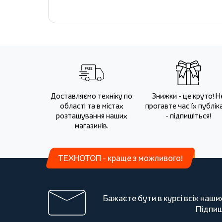
Доставляємо техніку по
Знижки - це круто! Н
області та в містах
прогавте час їх публіка
розташування наших
- підпишіться!
магазинів.
ТЕХНОТОП - краще з можливого!
Бажаєте бути в курсі всіх наши
Підпиш