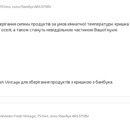
e, 750мл, скло/бамбук AR1375BV
ерігання сипких продуктів за умов кімнатної температури. кришка 
оселі, а також стануть невіддільною частиною Вашої кухні.
esh Vintage для зберігання продуктів з кришкою з бамбука.
 Ardesto Fresh Vintage, 750мл, скло/бамбук AR1375BV