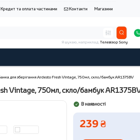
Кредит та оплата частинами
Контакти
Магазини
Я шукаю, наприклад,
Телевізор Sony
Банка для зберігання Ardesto Fresh Vintage, 750мл, скло/бамбук AR1375BV
esh Vintage, 750мл, скло/бамбук AR1375B
В наявності
239 ₴