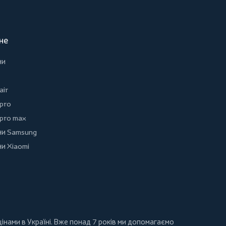
не
ни
air
 pro
 pro max
и Samsung
и Xiaomi
інами в Україні. Вже понад 7 років ми допомагаємо