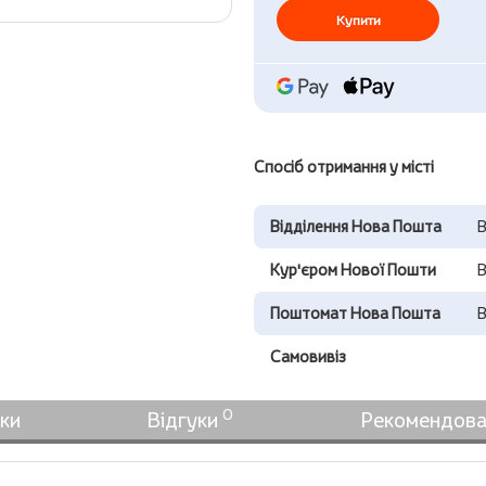
Купити
Спосіб отримання у місті
Відділення Нова Пошта
В
Кур'єром Нової Пошти
В
Поштомат Нова Пошта
В
Самовивіз
0
ки
Відгуки
Рекомендова