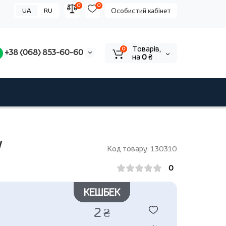
0
0
UA
RU
Особистий кабінет
Tоварів,
0
+38 (068) 853-60-60
на
0 ₴
V
Код товару: 130310
0
КЕШБЕК
2 ₴