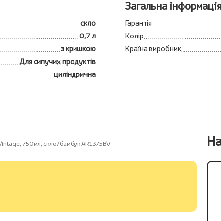
Загальна інформаці
скло
Гарантія
0,7 л
Колір
з кришкою
Країна виробник
Для сипучих продуктів
циліндрична
На
 Vintage, 750мл, скло/бамбук AR1375BV