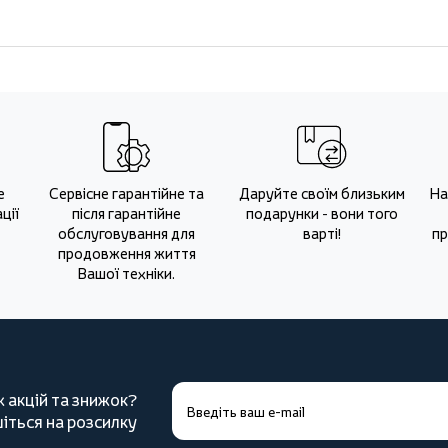
е
Сервісне гарантійне та
Даруйте своїм близьким
На
ції
після гарантійне
подарунки - вони того
обслуговування для
варті!
пр
продовження життя
Вашої техніки.
х акцій та знижок?
іться на розсилку