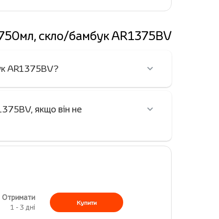
e, 750мл, скло/бамбук AR1375BV
мбук AR1375BV?
1375BV, якщо він не
Отримати
Купити
1 - 3 дні