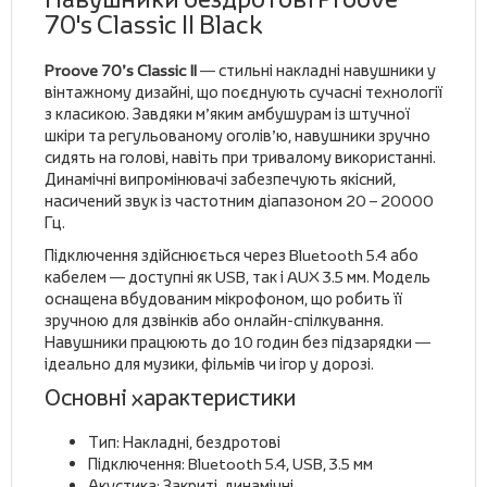
70's Classic II Black
Proove 70’s Classic II
— стильні накладні навушники у
вінтажному дизайні, що поєднують сучасні технології
з класикою. Завдяки м’яким амбушурам із штучної
шкіри та регульованому оголів’ю, навушники зручно
сидять на голові, навіть при тривалому використанні.
Динамічні випромінювачі забезпечують якісний,
насичений звук із частотним діапазоном 20 – 20000
Гц.
Підключення здійснюється через Bluetooth 5.4 або
кабелем — доступні як USB, так і AUX 3.5 мм. Модель
оснащена вбудованим мікрофоном, що робить її
зручною для дзвінків або онлайн-спілкування.
Навушники працюють до 10 годин без підзарядки —
ідеально для музики, фільмів чи ігор у дорозі.
Основні характеристики
Тип: Накладні, бездротові
Підключення: Bluetooth 5.4, USB, 3.5 мм
Акустика: Закриті, динамічні