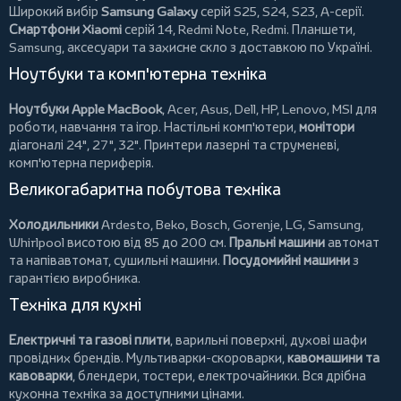
Широкий вибір
Samsung Galaxy
серій S25, S24, S23, A-серії.
Смартфони Xiaomi
серій 14, Redmi Note, Redmi.
Планшети
,
Samsung, аксесуари та
захисне скло
з доставкою по Україні.
Ноутбуки та комп'ютерна техніка
Ноутбуки Apple MacBook
,
Acer
,
Asus
,
Dell
,
HP
,
Lenovo
,
MSI
для
роботи, навчання та ігор. Настільні комп'ютери,
монітори
діагоналі 24", 27", 32".
Принтери
лазерні та струменеві,
комп'ютерна периферія.
Великогабаритна побутова техніка
Холодильники
Ardesto
,
Beko
,
Bosch
,
Gorenje
,
LG
,
Samsung
,
Whirlpool
висотою від 85 до 200 см.
Пральні машини
автомат
та напівавтомат,
сушильні машини
.
Посудомийні машини
з
гарантією виробника.
Техніка для кухні
Електричні та газові плити
, варильні поверхні, духові шафи
провідних брендів.
Мультиварки-скороварки
,
кавомашини та
кавоварки
,
блендери
,
тостери
,
електрочайники
. Вся дрібна
кухонна техніка за доступними цінами.