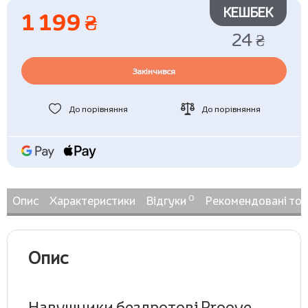
КЕШБЕК
1 199 ₴
24 ₴
Закінчився
До порівняння
До порівняння
0
Опис
Характеристики
Відгуки
Рекомендовані то
Опис
Навушники бездротові Proove