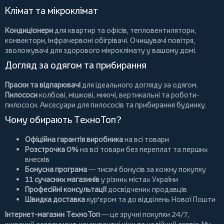
Клімат та мікроклімат
Кондиціонери
для квартир та офісів,
тепловентилятори
,
конвектори
,
інфрачервоні обігрівачі
.
Очищувачі повітря
,
зволожувачі для здорового мікроклімату у вашому домі.
Догляд за одягом та прибирання
Праски та відпарювачі
для ідеального догляду за одягом.
Пилососи
колбові
,
мішкові
,
миючі
,
вертикальні
та
роботи-
пилососи
. Аксесуари для пилососів та прибирання будинку.
Чому обирають ТехноТоп?
Офіційна гарантія виробника
на всі товари
Розстрочка 0%
на всі товари без переплат та перших
внесків
Бонусна програма
— тисячі бонусів за кожну покупку
11 сучасних магазинів
у різних містах України
Професійні консультації
досвідчених продавців
Швидка доставка
кур'єром та до відділень Нової Пошти
Інтернет-магазин ТехноТоп
— це зручні покупки 24/7,