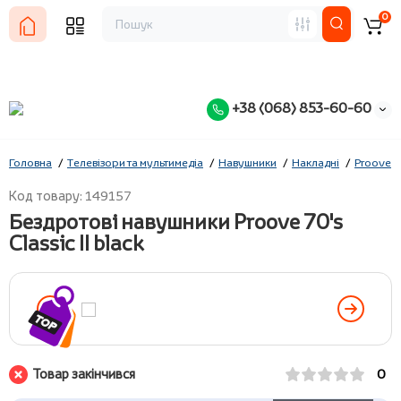
0
+38 (068) 853-60-60
Головна
Телевізори та мультимедіа
Навушники
Накладні
Proove
Код товару: 149157
Бездротові навушники Proove 70's
Classic II black
Товар закінчився
0