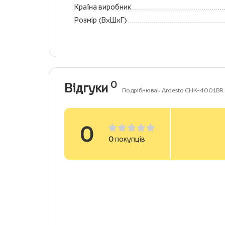
Країна виробник
Розмір (ВхШхГ)
0
Відгуки
Подрібнювач Ardesto CHK-4001BR
0
0
покупців