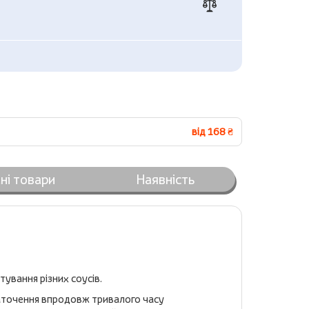
від 168 ₴
ні товари
Наявність
тування різних соусів.
 заточення впродовж тривалого часу