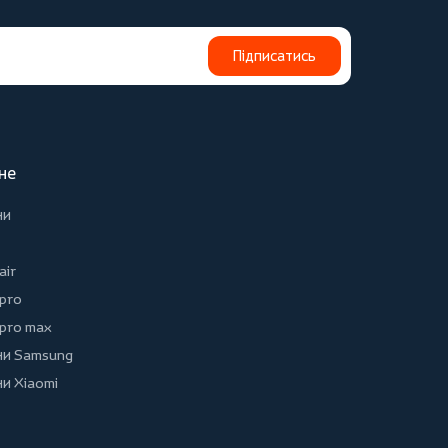
Підписатись
не
ни
air
 pro
 pro max
и Samsung
и Xiaomi