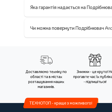
Яка гарантія надається на Подрібню
Чи можна повернути Подрібнювач Ard
Доставляємо техніку по
Знижки - це круто! Н
області та в містах
прогавте час їх публіка
розташування наших
- підпишіться!
магазинів.
ТЕХНОТОП - краще з можливого!