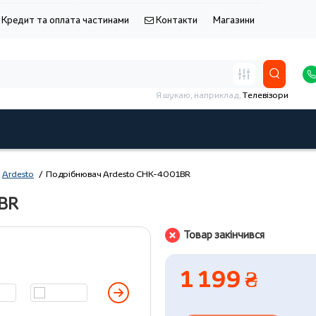
Кредит та оплата частинами
Контакти
Магазини
Я шукаю, наприклад,
Телевізори
Ardesto
Подрібнювач Ardesto CHK-4001BR
1BR
Товар закінчився
1 199 ₴