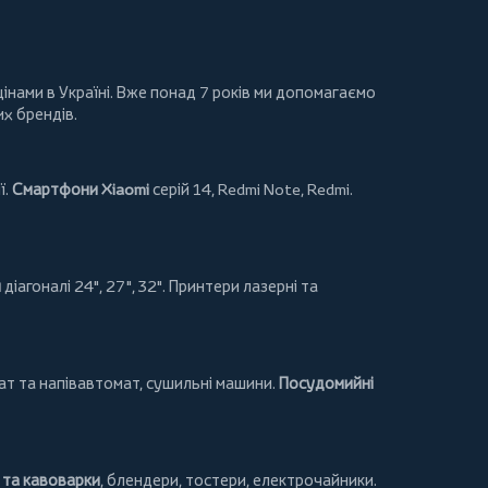
інами в Україні. Вже понад 7 років ми допомагаємо
их брендів.
ї.
Смартфони Xiaomi
серій 14, Redmi Note, Redmi.
и
діагоналі 24", 27", 32".
Принтери
лазерні та
т та напівавтомат,
сушильні машини
.
Посудомийні
та кавоварки
,
блендери
,
тостери
,
електрочайники
.