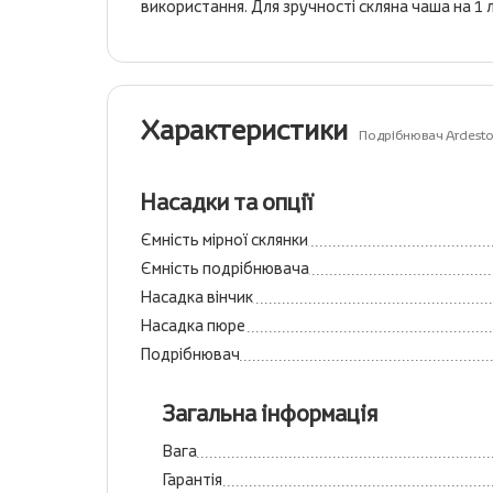
використання. Для зручності скляна чаша на 1 
Характеристики
Подрібнювач Ardest
Насадки та опції
Ємність мірної склянки
Ємність подрібнювача
Насадка вінчик
Насадка пюре
Подрібнювач
Загальна інформація
Вага
Гарантія