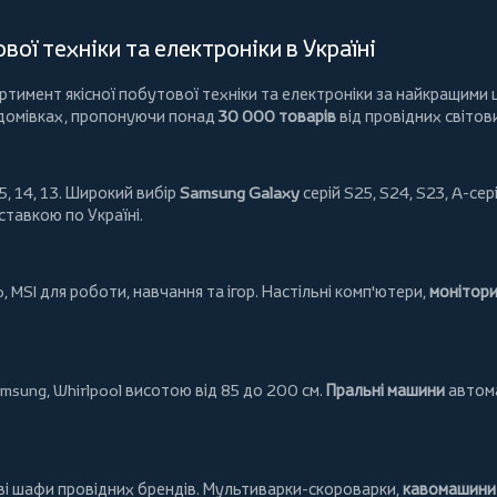
ої техніки та електроніки в Україні
имент якісної побутової техніки та електроніки за найкращими ц
 домівках, пропонуючи понад
30 000 товарів
від провідних світов
5, 14, 13. Широкий вибір
Samsung Galaxy
серій S25, S24, S23, A-сері
ставкою по Україні.
o
,
MSI
для роботи, навчання та ігор. Настільні комп'ютери,
монітор
msung
,
Whirlpool
висотою від 85 до 200 см.
Пральні машини
автома
ові шафи провідних брендів.
Мультиварки-скороварки
,
кавомашини 