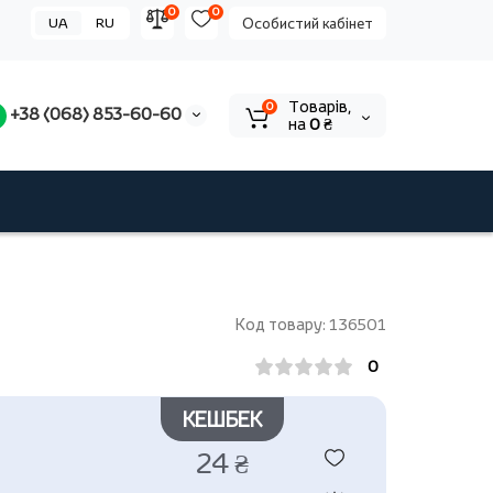
0
0
UA
RU
Особистий кабінет
Tоварів,
0
+38 (068) 853-60-60
на
0 ₴
Код товару: 136501
0
КЕШБЕК
24 ₴