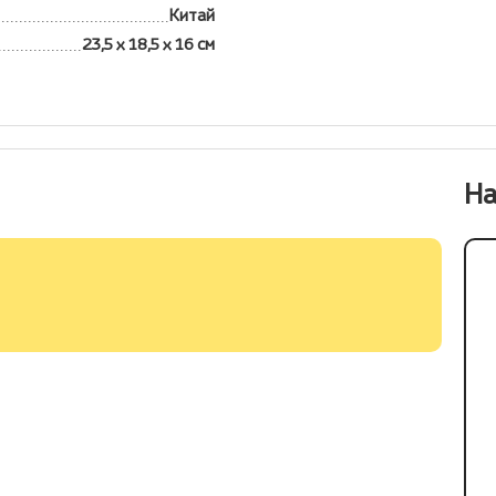
Китай
23,5 х 18,5 х 16 см
На