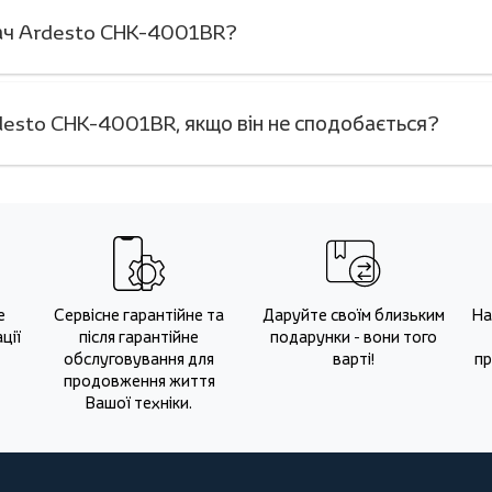
вач Ardesto CHK-4001BR?
esto CHK-4001BR, якщо він не сподобається?
е
Сервісне гарантійне та
Даруйте своїм близьким
На
ції
після гарантійне
подарунки - вони того
обслуговування для
варті!
пр
продовження життя
Вашої техніки.