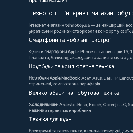
Про наш магазин
ТехноТоп — інтернет-магазин побутов
Інтернет-магазин
tehnotop.ua
— це найширший асорт
українським родинам створювати комфорт у своїх
Смартфони та мобільні пристрої
Купити
смартфони Apple iPhone
останніх серій 16, 1
Планшети
, Samsung, аксесуари та
захисне скло
з до
Ноутбуки та комп'ютерна техніка
Ноутбуки Apple MacBook
,
Acer
,
Asus
,
Dell
,
HP
,
Lenov
струменеві, комп'ютерна периферія.
Великогабаритна побутова техніка
Холодильники
Ardesto
,
Beko
,
Bosch
,
Gorenje
,
LG
,
Sa
машини
з гарантією виробника.
Техніка для кухні
Електричні та газові плити
, варильні поверхні, дух