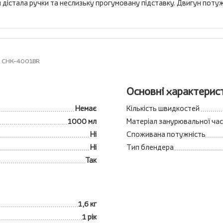
л дістала ручки та неслизьку прогумовану підставку. Двигун поту
o CHK-4001BR
Основні характерис
Немає
Кількість швидкостей
1000 мл
Матеріал занурювальної ча
Ні
Споживана потужність
Ні
Тип блендера
Так
1,6 кг
1 рік