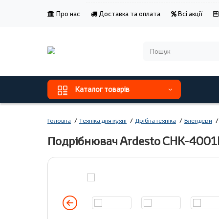
Про нас
Доставка та оплата
Всі акції
Каталог товарів
Головна
Техніка для кухні
Дрібна техніка
Блендери
Подрібнювач Ardesto CHK-400