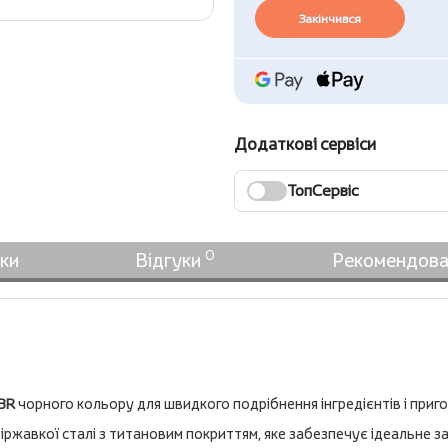
Закінчився
Додаткові сервіси
ТопСервіс
0
ки
Відгуки
Рекомендова
BR
чорного кольору для швидкого подрібнення інгредієнтів і приго
 неіржавкої сталі з титановим покриттям, яке забезпечує ідеальне