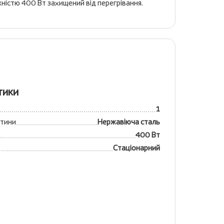
жністю 400 Вт захищений від перегрівання.
тики
1
стини
Нержавіюча сталь
400 Вт
Стаціонарний