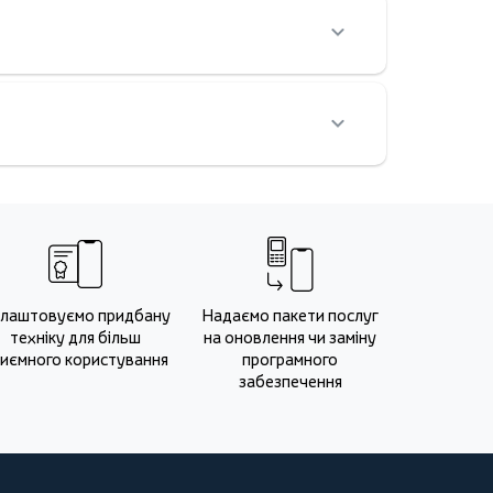
лаштовуємо придбану
Надаємо пакети послуг
техніку для більш
на оновлення чи заміну
иємного користування
програмного
забезпечення