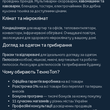
провідних брендів.
Мультиварки-скороварки
,
кавомашини та
кавоварки
,
блендери
,
тостери
,
електрочайники
. Вся дрібна
кухонна техніка за доступними цінами.
Клімат та мікроклімат
Кондиціонери
для квартир та офісів,
тепловентилятори
,
конвектори
,
інфрачервоні обігрівачі
.
Очищувачі повітря
,
зволожувачі для здорового мікроклімату у вашому домі.
Догляд за одягом та прибирання
Праски та відпарювачі
для ідеального догляду за одягом.
Пилососи
колбові
,
мішкові
,
миючі
,
вертикальні
та
роботи-
пилососи
. Аксесуари для пилососів та прибирання будинку.
Чому обирають ТехноТоп?
Офіційна гарантія виробника
на всі товари
Розстрочка 0%
на всі товари без переплат та перших
внесків
Бонусна програма
— тисячі бонусів за кожну покупку
11 сучасних магазинів
у різних містах України
Професійні консультації
досвідчених продавців