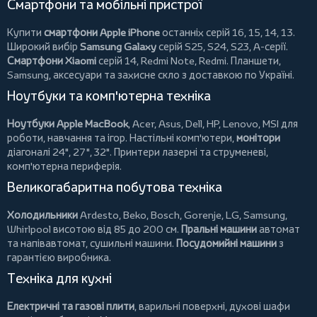
Смартфони та мобільні пристрої
Купити
смартфони Apple iPhone
останніх серій 16, 15, 14, 13.
Широкий вибір
Samsung Galaxy
серій S25, S24, S23, A-серії.
Смартфони Xiaomi
серій 14, Redmi Note, Redmi.
Планшети
,
Samsung, аксесуари та
захисне скло
з доставкою по Україні.
Ноутбуки та комп'ютерна техніка
Ноутбуки Apple MacBook
,
Acer
,
Asus
,
Dell
,
HP
,
Lenovo
,
MSI
для
роботи, навчання та ігор. Настільні комп'ютери,
монітори
діагоналі 24", 27", 32".
Принтери
лазерні та струменеві,
комп'ютерна периферія.
Великогабаритна побутова техніка
Холодильники
Ardesto
,
Beko
,
Bosch
,
Gorenje
,
LG
,
Samsung
,
Whirlpool
висотою від 85 до 200 см.
Пральні машини
автомат
та напівавтомат,
сушильні машини
.
Посудомийні машини
з
гарантією виробника.
Техніка для кухні
Електричні та газові плити
, варильні поверхні, духові шафи