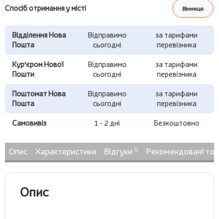
Спосіб отримання у місті
Вінниця
Відділення Нова
Відправимо
за тарифами
Пошта
сьогодні
перевізника
Кур'єром Нової
Відправимо
за тарифами
Пошти
сьогодні
перевізника
Поштомат Нова
Відправимо
за тарифами
Пошта
сьогодні
перевізника
Самовивіз
1 - 2 дні
Безкоштовно
0
Опис
Характеристики
Відгуки
Рекомендовані то
Опис