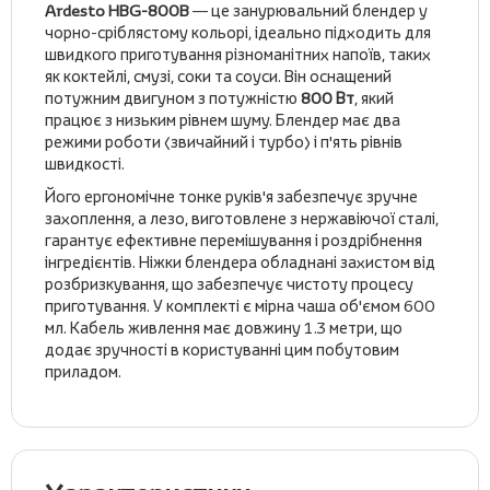
Ardesto HBG-800B
— це занурювальний блендер у
чорно-сріблястому кольорі, ідеально підходить для
швидкого приготування різноманітних напоїв, таких
як коктейлі, смузі, соки та соуси. Він оснащений
потужним двигуном з потужністю
800 Вт
, який
працює з низьким рівнем шуму. Блендер має два
режими роботи (звичайний і турбо) і п'ять рівнів
швидкості.
Його ергономічне тонке руків'я забезпечує зручне
захоплення, а лезо, виготовлене з нержавіючої сталі,
гарантує ефективне перемішування і роздрібнення
інгредієнтів. Ніжки блендера обладнані захистом від
розбризкування, що забезпечує чистоту процесу
приготування. У комплекті є мірна чаша об'ємом 600
мл. Кабель живлення має довжину 1.3 метри, що
додає зручності в користуванні цим побутовим
приладом.