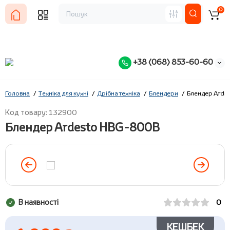
0
+38 (068) 853-60-60
Головна
Техніка для кухні
Дрібна техніка
Блендери
Блендер Arde
Код товару: 132900
Блендер Ardesto HBG-800B
В наявності
0
КЕШБЕК