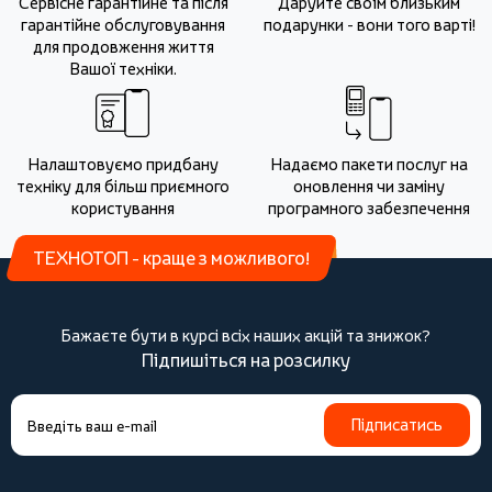
Сервісне гарантійне та після
Даруйте своїм близьким
гарантійне обслуговування
подарунки - вони того варті!
для продовження життя
Вашої техніки.
Налаштовуємо придбану
Надаємо пакети послуг на
техніку для більш приємного
оновлення чи заміну
користування
програмного забезпечення
ТЕХНОТОП - краще з можливого!
Бажаєте бути в курсі всіх наших акцій та знижок?
Підпишіться на розсилку
Підписатись