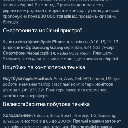
цінами в Україні. Вже понад 7 років ми допомагаємо
українським родинам створювати комфорт у своїх домівках,
пропонуючи понад
30 000 товарів
від провідних світових
брендів.
Смартфони та мобільні пристрої
Купити
смартфони Apple iPhone
останніх серій 16, 15, 14, 13.
Широкий вибір
Samsung Galaxy
серій S25, S24, S23, A-серії.
Смартфони Xiaomi
серій 14, Redmi Note, Redmi.
Планшети
,
Samsung, аксесуари та
захисне скло
з доставкою по Україні.
Ноутбуки та комп'ютерна техніка
Ноутбуки Apple MacBook
,
Acer
,
Asus
,
Dell
,
HP
,
Lenovo
,
MSI
для
роботи, навчання та ігор. Настільні комп'ютери,
монітори
діагоналі 24", 27", 32".
Принтери
лазерні та струменеві,
комп'ютерна периферія.
Великогабаритна побутова техніка
Холодильники
Ardesto
,
Beko
,
Bosch
,
Gorenje
,
LG
,
Samsung
,
Whirlpool
висотою від 85 до 200 см.
Пральні машини
автомат
та напівавтомат,
сушильні машини
.
Посудомийні машини
з