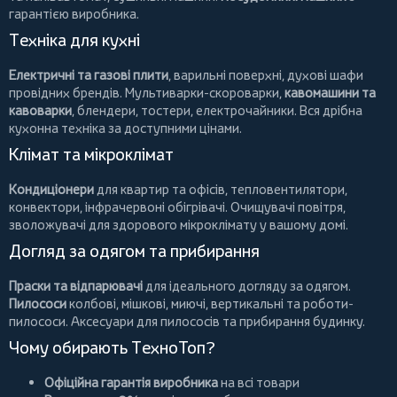
гарантією виробника.
Техніка для кухні
Електричні та газові плити
, варильні поверхні, духові шафи
провідних брендів.
Мультиварки-скороварки
,
кавомашини та
кавоварки
,
блендери
,
тостери
,
електрочайники
. Вся дрібна
кухонна техніка за доступними цінами.
Клімат та мікроклімат
Кондиціонери
для квартир та офісів,
тепловентилятори
,
конвектори
,
інфрачервоні обігрівачі
.
Очищувачі повітря
,
зволожувачі для здорового мікроклімату у вашому домі.
Догляд за одягом та прибирання
Праски та відпарювачі
для ідеального догляду за одягом.
Пилососи
колбові
,
мішкові
,
миючі
,
вертикальні
та
роботи-
пилососи
. Аксесуари для пилососів та прибирання будинку.
Чому обирають ТехноТоп?
Офіційна гарантія виробника
на всі товари