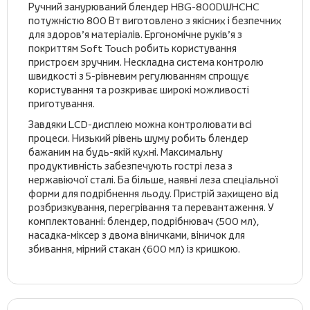
Ручний занурюваний блендер HBG-800DWHCHC
потужністю 800 Вт виготовлено з якісних і безпечних
для здоров’я матеріалів. Ергономічне руків’я з
покриттям Soft Touch робить користування
пристроєм зручним. Нескладна система контролю
швидкості з 5-рівневим регулюванням спрощує
користування та розкриває широкі можливості
приготування.
Завдяки LCD-дисплею можна контролювати всі
процеси. Низький рівень шуму робить блендер
бажаним на будь-якій кухні. Максимальну
продуктивність забезпечують гострі леза з
нержавіючої сталі. Ба більше, наявні леза спеціальної
форми для подрібнення льоду. Пристрій захищено від
розбризкування, перегрівання та перевантаження. У
комплектованні: блендер, подрібнювач (500 мл),
насадка-міксер з двома віничками, віничок для
збивання, мірний стакан (600 мл) із кришкою.