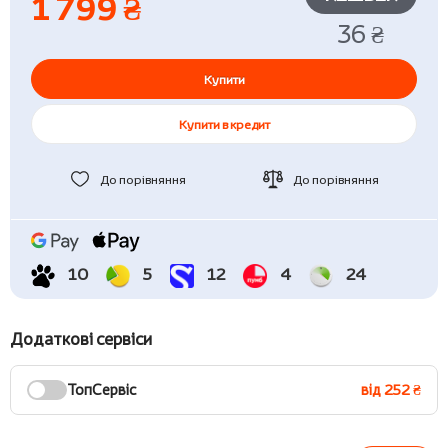
1 799 ₴
36 ₴
Купити
Купити в кредит
До порівняння
До порівняння
10
5
12
4
24
Додаткові сервіси
ТопСервіс
від 252 ₴