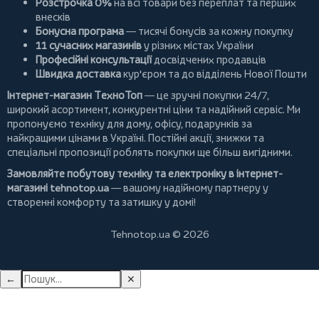
Розстрочка 0%
на всі товари без переплат та перших
внесків
Бонусна програма
— тисячі бонусів за кожну покупку
11 сучасних магазинів
у різних містах України
Професійні консультації
досвідчених продавців
Швидка доставка
кур'єром та до відділень Нової Пошти
Інтернет-магазин ТехноТоп
— це зручні покупки 24/7,
широкий асортимент, конкурентні ціни та надійний сервіс. Ми
пропонуємо
техніку для дому
, офісу, подарунків за
найкращими цінами в Україні. Постійні
акції
, знижки та
спеціальні пропозиції роблять покупки ще більш вигідними.
Замовляйте побутову техніку та електроніку в інтернет-
магазині
tehnotop.ua
— вашому надійному партнеру у
створенні комфорту та затишку у домі!
Tehnotop.ua © 2026
←
✕