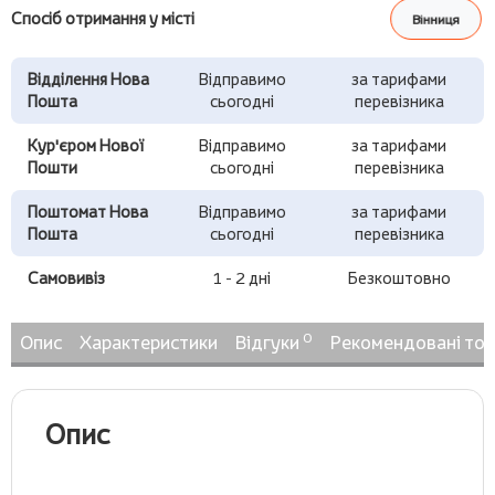
Спосіб отримання у місті
Вінниця
Відділення Нова
Відправимо
за тарифами
Пошта
сьогодні
перевізника
Кур'єром Нової
Відправимо
за тарифами
Пошти
сьогодні
перевізника
Поштомат Нова
Відправимо
за тарифами
Пошта
сьогодні
перевізника
Самовивіз
1 - 2 дні
Безкоштовно
0
Опис
Характеристики
Відгуки
Рекомендовані то
Опис