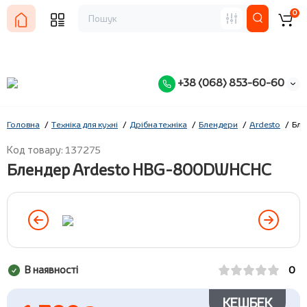
0
+38 (068) 853-60-60
Головна
Техніка для кухні
Дрібна техніка
Блендери
Ardesto
Бле
Код товару: 137275
Блендер Ardesto HBG-800DWHCHC
В наявності
0
КЕШБЕК