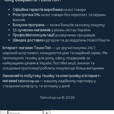
Офіційна гарантія виробника
на всі товари
Розстрочка 0%
на всі товари без переплат та перших
внесків
Бонусна програма
— тисячі бонусів за кожну покупку
11 сучасних магазинів
у різних містах України
Професійні консультації
досвідчених продавців
Швидка доставка
кур'єром та до відділень Нової Пошти
Інтернет-магазин ТехноТоп
— це зручні покупки 24/7,
широкий асортимент, конкурентні ціни та надійний сервіс. Ми
пропонуємо
техніку для дому
, офісу, подарунків за
найкращими цінами в Україні. Постійні
акції
, знижки та
спеціальні пропозиції роблять покупки ще більш вигідними.
Замовляйте побутову техніку та електроніку в інтернет-
магазині
tehnotop.ua
— вашому надійному партнеру у
створенні комфорту та затишку у домі!
Tehnotop.ua © 2026
←
✕