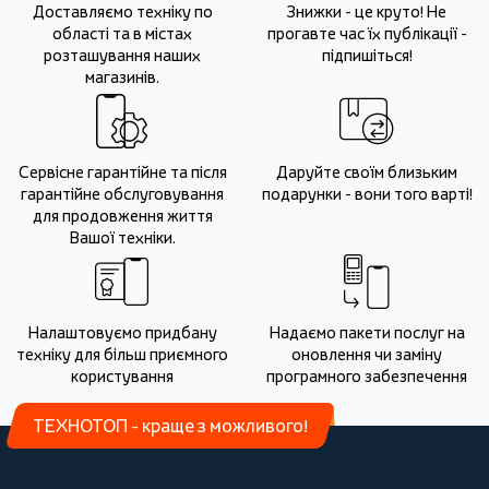
Доставляємо техніку по
Знижки - це круто! Не
області та в містах
прогавте час їх публікації -
розташування наших
підпишіться!
магазинів.
Сервісне гарантійне та після
Даруйте своїм близьким
гарантійне обслуговування
подарунки - вони того варті!
для продовження життя
Вашої техніки.
Налаштовуємо придбану
Надаємо пакети послуг на
техніку для більш приємного
оновлення чи заміну
користування
програмного забезпечення
ТЕХНОТОП - краще з можливого!