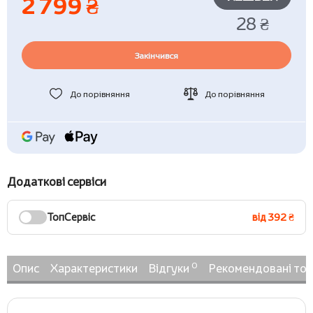
2 799 ₴
28 ₴
Закінчився
До порівняння
До порівняння
Додаткові сервіси
ТопСервіс
від 392 ₴
0
Опис
Характеристики
Відгуки
Рекомендовані то