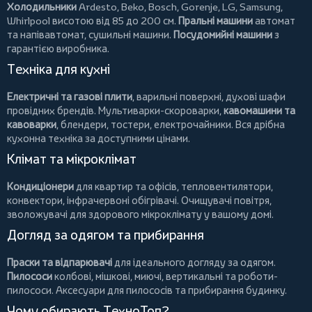
Холодильники
Ardesto
,
Beko
,
Bosch
,
Gorenje
,
LG
,
Samsung
,
Whirlpool
висотою від 85 до 200 см.
Пральні машини
автомат
та напівавтомат,
сушильні машини
.
Посудомийні машини
з
гарантією виробника.
Техніка для кухні
Електричні та газові плити
, варильні поверхні, духові шафи
провідних брендів.
Мультиварки-скороварки
,
кавомашини та
кавоварки
,
блендери
,
тостери
,
електрочайники
. Вся дрібна
кухонна техніка за доступними цінами.
Клімат та мікроклімат
Кондиціонери
для квартир та офісів,
тепловентилятори
,
конвектори
,
інфрачервоні обігрівачі
.
Очищувачі повітря
,
зволожувачі для здорового мікроклімату у вашому домі.
Догляд за одягом та прибирання
Праски та відпарювачі
для ідеального догляду за одягом.
Пилососи
колбові
,
мішкові
,
миючі
,
вертикальні
та
роботи-
пилососи
. Аксесуари для пилососів та прибирання будинку.
Чому обирають ТехноТоп?