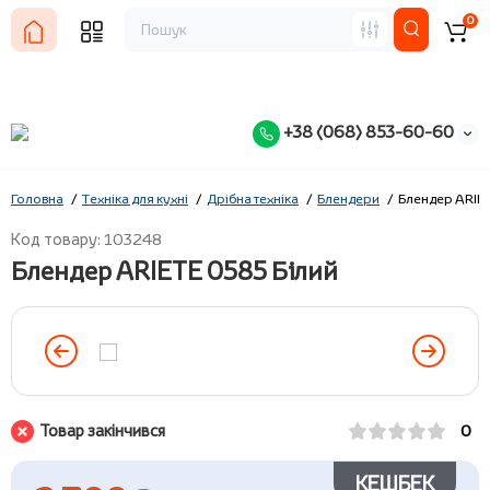
0
+38 (068) 853-60-60
Головна
Техніка для кухні
Дрібна техніка
Блендери
Блендер ARIET
Код товару: 103248
Блендер ARIETE 0585 Білий
Товар закінчився
0
КЕШБЕК