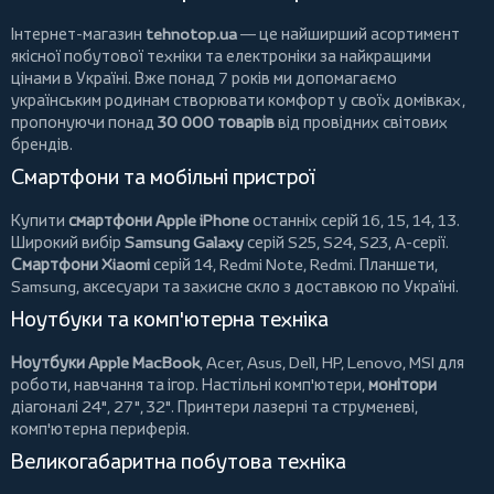
Інтернет-магазин
tehnotop.ua
— це найширший асортимент
якісної побутової техніки та електроніки за найкращими
цінами в Україні. Вже понад 7 років ми допомагаємо
українським родинам створювати комфорт у своїх домівках,
пропонуючи понад
30 000 товарів
від провідних світових
брендів.
Смартфони та мобільні пристрої
Купити
смартфони Apple iPhone
останніх серій 16, 15, 14, 13.
Широкий вибір
Samsung Galaxy
серій S25, S24, S23, A-серії.
Смартфони Xiaomi
серій 14, Redmi Note, Redmi.
Планшети
,
Samsung, аксесуари та
захисне скло
з доставкою по Україні.
Ноутбуки та комп'ютерна техніка
Ноутбуки Apple MacBook
,
Acer
,
Asus
,
Dell
,
HP
,
Lenovo
,
MSI
для
роботи, навчання та ігор. Настільні комп'ютери,
монітори
діагоналі 24", 27", 32".
Принтери
лазерні та струменеві,
комп'ютерна периферія.
Великогабаритна побутова техніка