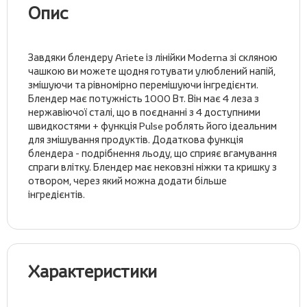
Опис
Завдяки блендеру Ariete із лінійки Moderna зі скляною
чашкою ви можете щодня готувати улюблений напій,
змішуючи та рівномірно перемішуючи інгредієнти.
Блендер має потужність 1000 Вт. Він має 4 леза з
нержавіючої сталі, що в поєднанні з 4 доступними
швидкостями + функція Pulse роблять його ідеальним
для змішування продуктів. Додаткова функція
блендера - подрібнення льоду, що сприяє вгамування
спраги влітку. Блендер має нековзні ніжки та кришку з
отвором, через який можна додати більше
інгредієнтів.
Характеристики