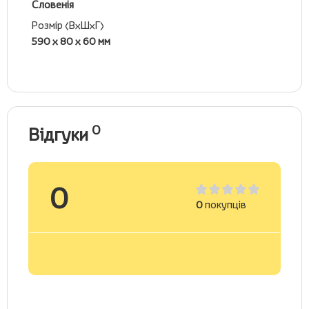
Словенія
Розмір (ВхШхГ)
590 х 80 х 60 мм
0
Відгуки
0
0
покупців