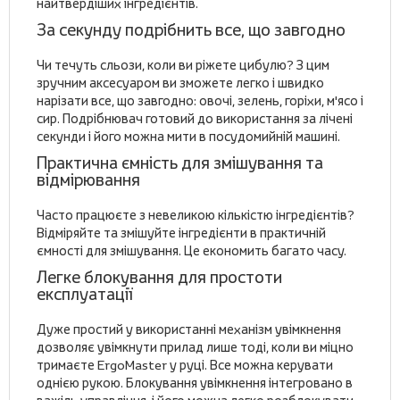
найтвердіших інгредієнтів.
За секунду подрібнить все, що завгодно
Чи течуть сльози, коли ви ріжете цибулю? З цим
зручним аксесуаром ви зможете легко і швидко
нарізати все, що завгодно: овочі, зелень, горіхи, м'ясо і
сир. Подрібнювач готовий до використання за лічені
секунди і його можна мити в посудомийній машині.
Практична ємність для змішування та
відмірювання
Часто працюєте з невеликою кількістю інгредієнтів?
Відміряйте та змішуйте інгредієнти в практичній
ємності для змішування. Це економить багато часу.
Легке блокування для простоти
експлуатації
Дуже простий у використанні механізм увімкнення
дозволяє увімкнути прилад лише тоді, коли ви міцно
тримаєте ErgoMaster у руці. Все можна керувати
однією рукою. Блокування увімкнення інтегровано в