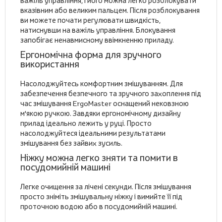
важіль управління, і його можна легко розблокувати
вказівним або великим пальцем. Після розблокування
ви можете почати регулювати швидкість,
натиснувши на важіль управління. Блокування
запобігає ненавмисному ввімкненню приладу.
Ергономічна форма для зручного
використання
Насолоджуйтесь комфортним змішуванням. Для
забезпечення безпечного та зручного захоплення під
час змішування ErgoMaster оснащений нековзною
м'якою ручкою. Завдяки ергономічному дизайну
прилад ідеально лежить у руці. Просто
насолоджуйтеся ідеальними результатами
змішування без зайвих зусиль.
Ніжку можна легко зняти та помити в
посудомийній машині
Легке очищення за лічені секунди. Після змішування
просто зніміть змішувальну ніжку і вимийте її під
проточною водою або в посудомийній машині.