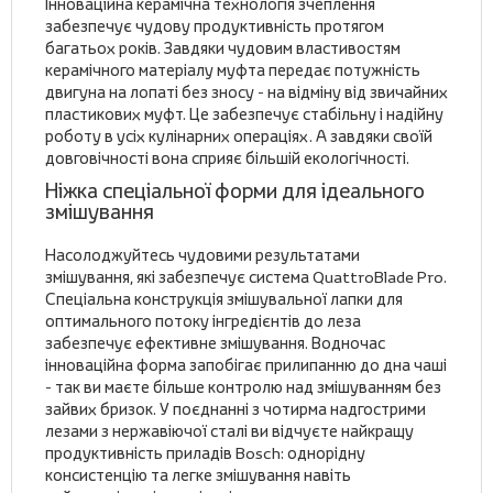
Інноваційна керамічна технологія зчеплення
забезпечує чудову продуктивність протягом
багатьох років. Завдяки чудовим властивостям
керамічного матеріалу муфта передає потужність
двигуна на лопаті без зносу - на відміну від звичайних
пластикових муфт. Це забезпечує стабільну і надійну
роботу в усіх кулінарних операціях. А завдяки своїй
довговічності вона сприяє більшій екологічності.
Ніжка спеціальної форми для ідеального
змішування
Насолоджуйтесь чудовими результатами
змішування, які забезпечує система QuattroBlade Pro.
Спеціальна конструкція змішувальної лапки для
оптимального потоку інгредієнтів до леза
забезпечує ефективне змішування. Водночас
інноваційна форма запобігає прилипанню до дна чаші
- так ви маєте більше контролю над змішуванням без
зайвих бризок. У поєднанні з чотирма надгострими
лезами з нержавіючої сталі ви відчуєте найкращу
продуктивність приладів Bosch: однорідну
консистенцію та легке змішування навіть