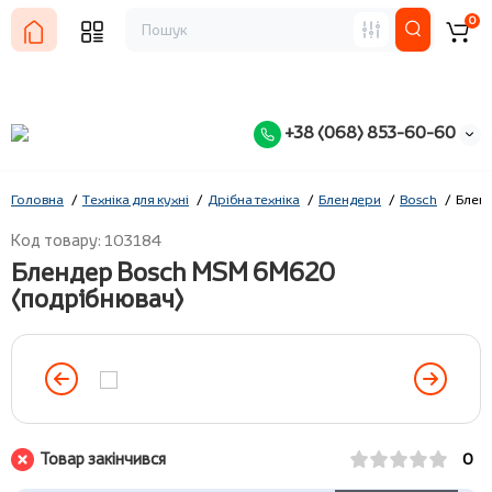
0
+38 (068) 853-60-60
Головна
Техніка для кухні
Дрібна техніка
Блендери
Bosch
Блен
Код товару: 103184
Блендер Bosch MSM 6M620
(подрібнювач)
Товар закінчився
0