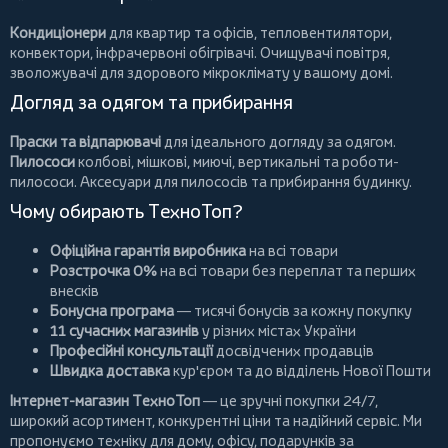
Кондиціонери
для квартир та офісів,
тепловентилятори
,
конвектори
,
інфрачервоні обігрівачі
.
Очищувачі повітря
,
зволожувачі для здорового мікроклімату у вашому домі.
Догляд за одягом та прибирання
Праски та відпарювачі
для ідеального догляду за одягом.
Пилососи
колбові
,
мішкові
,
миючі
,
вертикальні
та
роботи-
пилососи
. Аксесуари для пилососів та прибирання будинку.
Чому обирають ТехноТоп?
Офіційна гарантія виробника
на всі товари
Розстрочка 0%
на всі товари без переплат та перших
внесків
Бонусна програма
— тисячі бонусів за кожну покупку
11 сучасних магазинів
у різних містах України
Професійні консультації
досвідчених продавців
Швидка доставка
кур'єром та до відділень Нової Пошти
Інтернет-магазин ТехноТоп
— це зручні покупки 24/7,
широкий асортимент, конкурентні ціни та надійний сервіс. Ми
пропонуємо
техніку для дому
, офісу, подарунків за