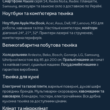
Смартфони Xiaomi
серій 14, Redmi Note, Redmi.
Планшети
,
Samsung, аксесуари та
захисне скло
з доставкою по Україні.
Ноутбуки та комп'ютерна техніка
Ноутбуки Apple MacBook
,
Acer
,
Asus
,
Dell
,
HP
,
Lenovo
,
MSI
для
роботи, навчання та ігор. Настільні комп'ютери,
монітори
діагоналі 24", 27", 32".
Принтери
лазерні та струменеві,
комп'ютерна периферія.
Великогабаритна побутова техніка
Холодильники
Ardesto
,
Beko
,
Bosch
,
Gorenje
,
LG
,
Samsung
,
Whirlpool
висотою від 85 до 200 см.
Пральні машини
автомат
та напівавтомат,
сушильні машини
.
Посудомийні машини
з
гарантією виробника.
Техніка для кухні
Електричні та газові плити
, варильні поверхні, духові шафи
провідних брендів.
Мультиварки-скороварки
,
кавомашини та
кавоварки
,
блендери
,
тостери
,
електрочайники
. Вся дрібна
кухонна техніка за доступними цінами.
Клімат та мікроклімат