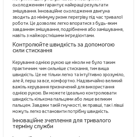
охолодженням гарантує найкращі результати
змішування. Інноваційне охолодження двигуна
зводить до мінімуму ризик перегріву під час тривалої
роботи. Це дозволяє легко впоратися з будь-яким
завданням змішування, подрібнення або замішування,
навіть з найжорсткішими інгредієнтами.
Контролюйте швидкість за допомогою
сили стискання
Керування однією рукою ще ніколи не було таким
практичним: чим сильніше стискання, тим вища
швидкість. Це не тільки легко та інтуїтивно зрозуміло,
але й, перш за все, комфортно. Надзвичайно великий
важіль керування призначений для використання
однією рукою. Ви можете ідеально контролювати
швидкість кількома пальцями або лише великим
пальцем. Завдяки такій гнучкості, як правші, так і лівші
можуть легко встановити потрібну швидкість.
Інноваційне зчеплення для тривалого
терміну служби