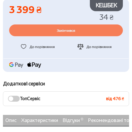
КЕШБЕК
3 399 ₴
34 ₴
Закінчився
До порівняння
До порівняння
Додаткові сервіси
ТопСервіс
від 476 ₴
0
Опис
Характеристики
Відгуки
Рекомендовані то