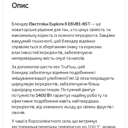
Опис
Блендер
Electrolux Explore 6 E6VB1-8ST
— це
новаторське рішення для тих, хто цінує свіжість та
максимальну користь із кожного інгредієнта. Завдяки
вакуумній технології, цей блендер відмінно
справляється зі зберіганням смаку та корисних
властивостей інгредієнтів, забезпечуючи
неперевершену якість смузі та напоїв.
За допомогою шести лез TruFlow, цей
блендер забезпечує відмінне подрібнення і
змішування вашої улюбленої їжі. Ці леза покращують
циркуляцію інгредієнтів, забезпечуючи більш
однорідну консистенцію. Потужний двигун
потужністю
1400 Вт
гарантує надійну роботу та
ефективне подрібнення навіть найтвердіших
інгредієнтів, від зламаного льоду до свіжих фруктів і
овочів.
У чаші із боросилікатного скла, що витримує
екстремальні перепади температур до 100 °C, можна