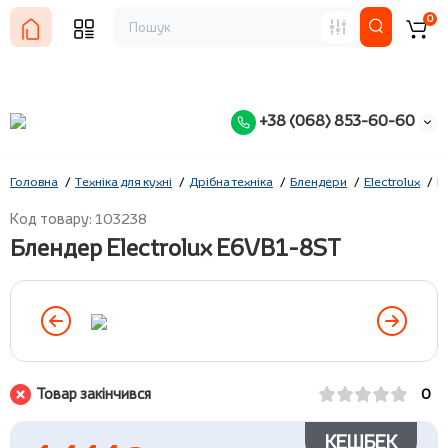
0
+38 (068) 853-60-60
Головна
Техніка для кухні
Дрібна техніка
Блендери
Electrolux
Б
Код товару: 103238
Блендер Electrolux E6VB1-8ST
Товар закінчився
0
КЕШБЕК