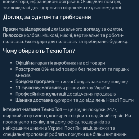
конвектори
,
інфрачервоні обігрівачі
.
Очищувачі повітря
,
зволожувачі для здорового мікроклімату у вашому домі.
Догляд за одягом та прибирання
Праски та відпарювачі
для ідеального догляду за одягом.
Пилососи
колбові
,
мішкові
,
миючі
,
вертикальні
та
роботи-
пилососи
. Аксесуари для пилососів та прибирання будинку.
Чому обирають ТехноТоп?
Офіційна гарантія виробника
на всі товари
Розстрочка 0%
на всі товари без переплат та перших
внесків
Бонусна програма
— тисячі бонусів за кожну покупку
11 сучасних магазинів
у різних містах України
Професійні консультації
досвідчених продавців
Швидка доставка
кур'єром та до відділень Нової Пошти
Інтернет-магазин ТехноТоп
— це зручні покупки 24/7,
широкий асортимент, конкурентні ціни та надійний сервіс. Ми
пропонуємо
техніку для дому
, офісу, подарунків за
найкращими цінами в Україні. Постійні
акції
, знижки та
спеціальні пропозиції роблять покупки ще більш вигідними.