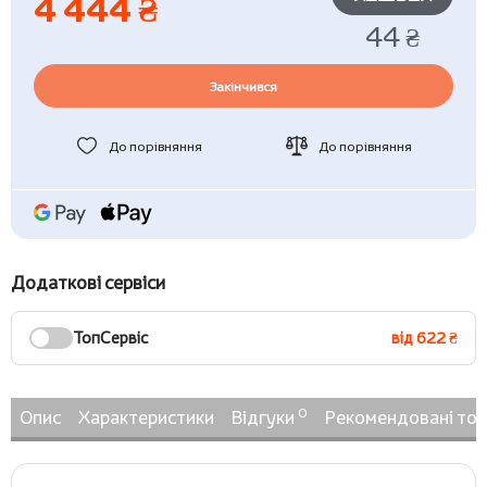
4 444 ₴
44 ₴
Закінчився
До порівняння
До порівняння
Додаткові сервіси
ТопСервіс
від 622 ₴
0
Опис
Характеристики
Відгуки
Рекомендовані то