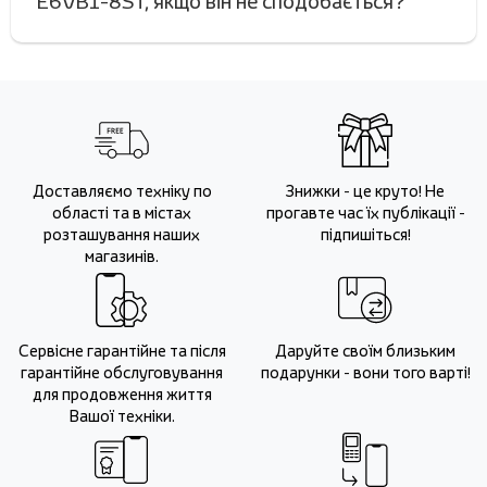
E6VB1-8ST, якщо він не сподобається?
Доставляємо техніку по
Знижки - це круто! Не
області та в містах
прогавте час їх публікації -
розташування наших
підпишіться!
магазинів.
Сервісне гарантійне та після
Даруйте своїм близьким
гарантійне обслуговування
подарунки - вони того варті!
для продовження життя
Вашої техніки.