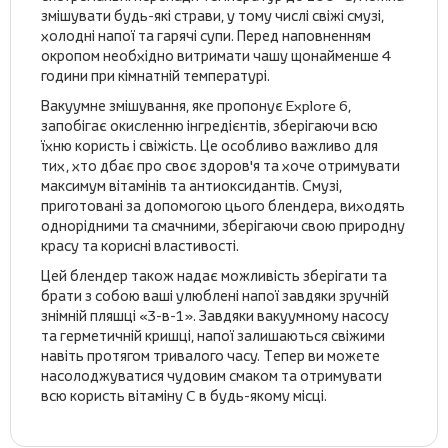
змішувати будь-які страви, у тому числі свіжі смузі,
холодні напої та гарячі супи. Перед наповненням
окропом необхідно витримати чашу щонайменше 4
години при кімнатній температурі.
Вакуумне змішування, яке пропонує Explore 6,
запобігає окисленню інгредієнтів, зберігаючи всю
їхню користь і свіжість. Це особливо важливо для
тих, хто дбає про своє здоров'я та хоче отримувати
максимум вітамінів та антиоксидантів. Смузі,
приготовані за допомогою цього блендера, виходять
однорідними та смачними, зберігаючи свою природну
красу та корисні властивості.
Цей блендер також надає можливість зберігати та
брати з собою ваші улюблені напої завдяки зручній
знімній пляшці «3-в-1». Завдяки вакуумному насосу
та герметичній кришці, напої залишаються свіжими
навіть протягом тривалого часу. Тепер ви можете
насолоджуватися чудовим смаком та отримувати
всю користь вітаміну C в будь-якому місці.