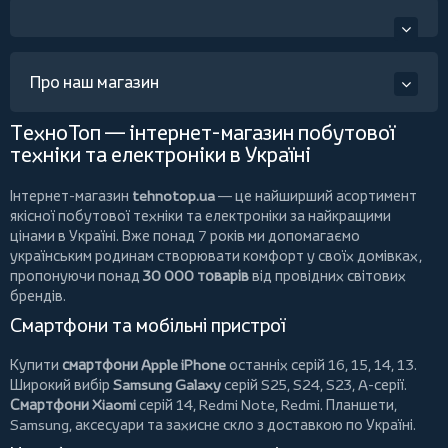
Про наш магазин
ТехноТоп — інтернет-магазин побутової
техніки та електроніки в Україні
Інтернет-магазин
tehnotop.ua
— це найширший асортимент
якісної побутової техніки та електроніки за найкращими
цінами в Україні. Вже понад 7 років ми допомагаємо
українським родинам створювати комфорт у своїх домівках,
пропонуючи понад
30 000 товарів
від провідних світових
брендів.
Смартфони та мобільні пристрої
Купити
смартфони Apple iPhone
останніх серій 16, 15, 14, 13.
Широкий вибір
Samsung Galaxy
серій S25, S24, S23, A-серії.
Смартфони Xiaomi
серій 14, Redmi Note, Redmi.
Планшети
,
Samsung, аксесуари та
захисне скло
з доставкою по Україні.