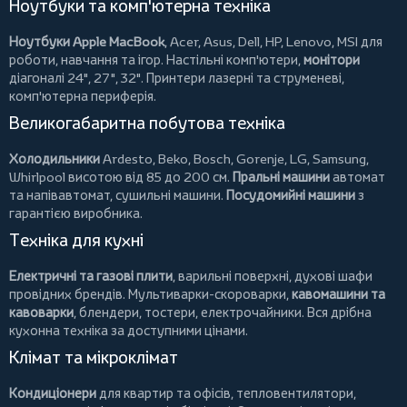
Ноутбуки та комп'ютерна техніка
Ноутбуки Apple MacBook
,
Acer
,
Asus
,
Dell
,
HP
,
Lenovo
,
MSI
для
роботи, навчання та ігор. Настільні комп'ютери,
монітори
діагоналі 24", 27", 32".
Принтери
лазерні та струменеві,
комп'ютерна периферія.
Великогабаритна побутова техніка
Холодильники
Ardesto
,
Beko
,
Bosch
,
Gorenje
,
LG
,
Samsung
,
Whirlpool
висотою від 85 до 200 см.
Пральні машини
автомат
та напівавтомат,
сушильні машини
.
Посудомийні машини
з
гарантією виробника.
Техніка для кухні
Електричні та газові плити
, варильні поверхні, духові шафи
провідних брендів.
Мультиварки-скороварки
,
кавомашини та
кавоварки
,
блендери
,
тостери
,
електрочайники
. Вся дрібна
кухонна техніка за доступними цінами.
Клімат та мікроклімат
Кондиціонери
для квартир та офісів,
тепловентилятори
,