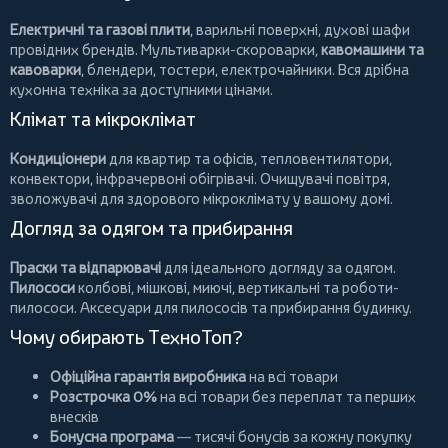
Електричні та газові плити
, варильні поверхні, духові шафи
провідних брендів.
Мультиварки-скороварки
,
кавомашини та
кавоварки
,
блендери
,
тостери
,
електрочайники
. Вся дрібна
кухонна техніка за доступними цінами.
Клімат та мікроклімат
Кондиціонери
для квартир та офісів,
тепловентилятори
,
конвектори
,
інфрачервоні обігрівачі
.
Очищувачі повітря
,
зволожувачі для здорового мікроклімату у вашому домі.
Догляд за одягом та прибирання
Праски та відпарювачі
для ідеального догляду за одягом.
Пилососи
колбові
,
мішкові
,
миючі
,
вертикальні
та
роботи-
пилососи
. Аксесуари для пилососів та прибирання будинку.
Чому обирають ТехноТоп?
Офіційна гарантія виробника
на всі товари
Розстрочка 0%
на всі товари без переплат та перших
внесків
Бонусна програма
— тисячі бонусів за кожну покупку