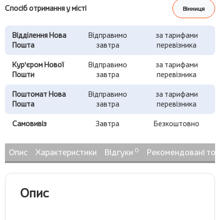
Спосіб отримання у місті
Вінниця
Відділення Нова
Відправимо
за тарифами
Пошта
завтра
перевізника
Кур'єром Нової
Відправимо
за тарифами
Пошти
завтра
перевізника
Поштомат Нова
Відправимо
за тарифами
Пошта
завтра
перевізника
Самовивіз
Завтра
Безкоштовно
0
Опис
Характеристики
Відгуки
Рекомендовані то
Опис