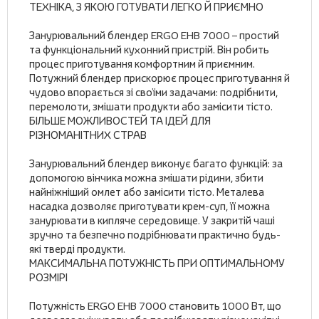
ТЕХНІКА, З ЯКОЮ ГОТУВАТИ ЛЕГКО Й ПРИЄМНО
Занурювальний блендер ERGO EHB 7000 – простий
та функціональний кухонний пристрій. Він робить
процес приготування комфортним й приємним.
Потужний блендер прискорює процес приготування й
чудово впорається зі своїми задачами: подрібнити,
перемолоти, змішати продукти або замісити тісто.
БІЛЬШЕ МОЖЛИВОСТЕЙ ТА ІДЕЙ ДЛЯ
РІЗНОМАНІТНИХ СТРАВ
Занурювальний блендер виконує багато функцій: за
допомогою вінчика можна змішати рідини, збити
найніжніший омлет або замісити тісто. Металева
насадка дозволяє приготувати крем-суп, її можна
занурювати в кипляче середовище. У закритій чаші
зручно та безпечно подрібнювати практично будь-
які тверді продукти.
МАКСИМАЛЬНА ПОТУЖНІСТЬ ПРИ ОПТИМАЛЬНОМУ
РОЗМІРІ
Потужність ERGO EHB 7000 становить 1000 Вт, що