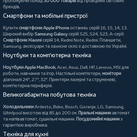
пропонуючи понад
30 000 товарів
від провідних світових
брендів.
Смартфони та мобільні пристрої
Купити
смартфони Apple iPhone
останніх серій 16, 15, 14, 13.
Широкий вибір
Samsung Galaxy
серій S25, S24, S23, A-серії.
Смартфони Xiaomi
серій 14, Redmi Note, Redmi.
Планшети
,
Samsung, аксесуари та
захисне скло
з доставкою по Україні.
Ноутбуки та комп'ютерна техніка
Ноутбуки Apple MacBook
,
Acer
,
Asus
,
Dell
,
HP
,
Lenovo
,
MSI
для
роботи, навчання та ігор. Настільні комп'ютери,
монітори
діагоналі 24", 27", 32".
Принтери
лазерні та струменеві,
комп'ютерна периферія.
Великогабаритна побутова техніка
Холодильники
Ardesto
,
Beko
,
Bosch
,
Gorenje
,
LG
,
Samsung
,
Whirlpool
висотою від 85 до 200 см.
Пральні машини
автомат
та напівавтомат,
сушильні машини
.
Посудомийні машини
з
гарантією виробника.
Техніка для кухні