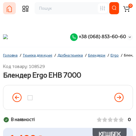
0
+38 (068) 853-60-60
Головна
Техніка для кухні
Дрібна техніка
Блендери
Ergo
Бленде
Код товару: 108529
Блендер Ergo EHB 7000
В наявності
0
КЕШБЕК