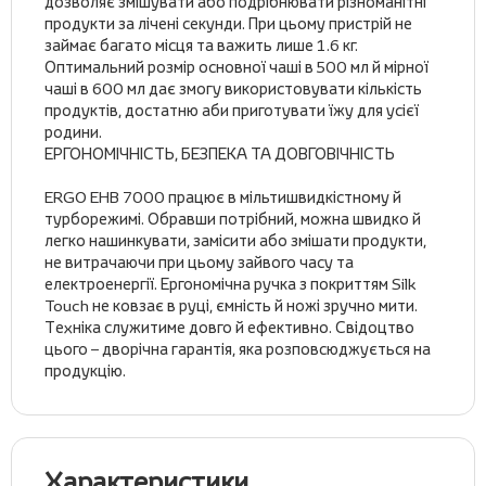
дозволяє змішувати або подрібнювати різноманітні
продукти за лічені секунди. При цьому пристрій не
займає багато місця та важить лише 1.6 кг.
Оптимальний розмір основної чаші в 500 мл й мірної
чаші в 600 мл дає змогу використовувати кількість
продуктів, достатню аби приготувати їжу для усієї
родини.
ЕРГОНОМІЧНІСТЬ, БЕЗПЕКА ТА ДОВГОВІЧНІСТЬ
ERGO EHB 7000 працює в мільтишвидкістному й
турборежимі. Обравши потрібний, можна швидко й
легко нашинкувати, замісити або змішати продукти,
не витрачаючи при цьому зайвого часу та
електроенергії. Ергономічна ручка з покриттям Silk
Touch не ковзає в руці, ємність й ножі зручно мити.
Техніка служитиме довго й ефективно. Свідоцтво
цього – дворічна гарантія, яка розповсюджується на
продукцію.
Характеристики