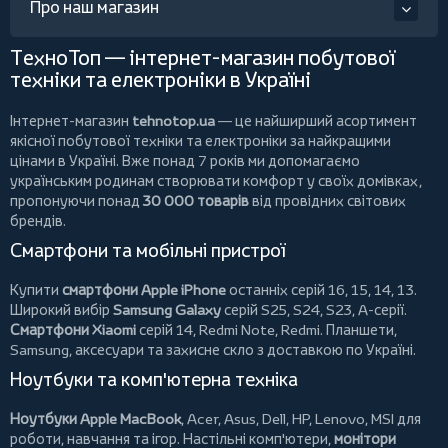
Про наш магазин
ТехноТоп — інтернет-магазин побутової
техніки та електроніки в Україні
Інтернет-магазин
tehnotop.ua
— це найширший асортимент
якісної побутової техніки та електроніки за найкращими
цінами в Україні. Вже понад 7 років ми допомагаємо
українським родинам створювати комфорт у своїх домівках,
пропонуючи понад
30 000 товарів
від провідних світових
брендів.
Смартфони та мобільні пристрої
Купити
смартфони Apple iPhone
останніх серій 16, 15, 14, 13.
Широкий вибір
Samsung Galaxy
серій S25, S24, S23, A-серії.
Смартфони Xiaomi
серій 14, Redmi Note, Redmi.
Планшети
,
Samsung, аксесуари та
захисне скло
з доставкою по Україні.
Ноутбуки та комп'ютерна техніка
Ноутбуки Apple MacBook
,
Acer
,
Asus
,
Dell
,
HP
,
Lenovo
,
MSI
для
роботи, навчання та ігор. Настільні комп'ютери,
монітори