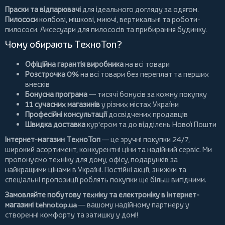
Праски та відпарювачі
для ідеального догляду за одягом.
Пилососи
колбові
,
мішкові
,
миючі
,
вертикальні
та
роботи-
пилососи
. Аксесуари для пилососів та прибирання будинку.
Чому обирають ТехноТоп?
Офіційна гарантія виробника
на всі товари
Розстрочка 0%
на всі товари без переплат та перших
внесків
Бонусна програма
— тисячі бонусів за кожну покупку
11 сучасних магазинів
у різних містах України
Професійні консультації
досвідчених продавців
Швидка доставка
кур'єром та до відділень Нової Пошти
Інтернет-магазин ТехноТоп
— це зручні покупки 24/7,
широкий асортимент, конкурентні ціни та надійний сервіс. Ми
пропонуємо
техніку для дому
, офісу, подарунків за
найкращими цінами в Україні. Постійні
акції
, знижки та
спеціальні пропозиції роблять покупки ще більш вигідними.
Замовляйте побутову техніку та електроніку в інтернет-
магазині
tehnotop.ua
— вашому надійному партнеру у
створенні комфорту та затишку у домі!