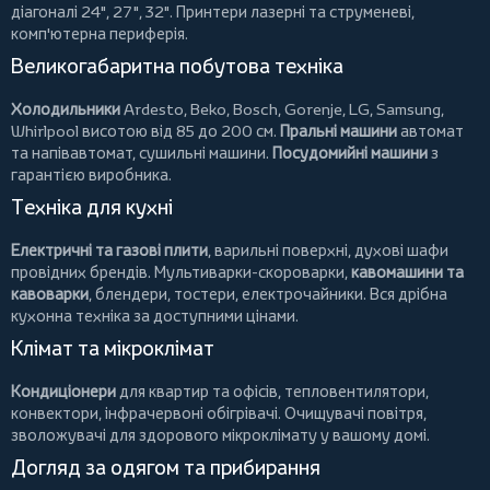
діагоналі 24", 27", 32".
Принтери
лазерні та струменеві,
комп'ютерна периферія.
Великогабаритна побутова техніка
Холодильники
Ardesto
,
Beko
,
Bosch
,
Gorenje
,
LG
,
Samsung
,
Whirlpool
висотою від 85 до 200 см.
Пральні машини
автомат
та напівавтомат,
сушильні машини
.
Посудомийні машини
з
гарантією виробника.
Техніка для кухні
Електричні та газові плити
, варильні поверхні, духові шафи
провідних брендів.
Мультиварки-скороварки
,
кавомашини та
кавоварки
,
блендери
,
тостери
,
електрочайники
. Вся дрібна
кухонна техніка за доступними цінами.
Клімат та мікроклімат
Кондиціонери
для квартир та офісів,
тепловентилятори
,
конвектори
,
інфрачервоні обігрівачі
.
Очищувачі повітря
,
зволожувачі для здорового мікроклімату у вашому домі.
Догляд за одягом та прибирання