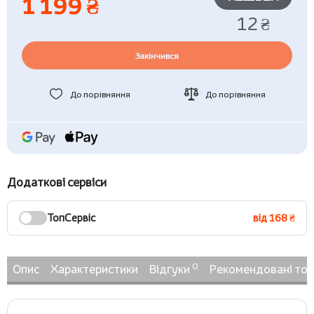
1 199 ₴
12 ₴
Закінчився
До порівняння
До порівняння
Додаткові сервіси
ТопСервіс
від 168 ₴
0
Опис
Характеристики
Відгуки
Рекомендовані то