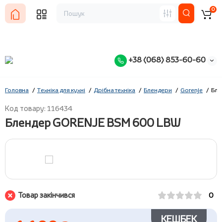
0
+38 (068) 853-60-60
Головна
Техніка для кухні
Дрібна техніка
Блендери
Gorenje
Бле
Код товару: 116434
Блендер GORENJE BSM 600 LBW
Товар закінчився
0
КЕШБЕК