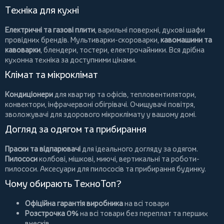
Техніка для кухні
Електричні та газові плити
, варильні поверхні, духові шафи
провідних брендів.
Мультиварки-скороварки
,
кавомашини та
кавоварки
,
блендери
,
тостери
,
електрочайники
. Вся дрібна
кухонна техніка за доступними цінами.
Клімат та мікроклімат
Кондиціонери
для квартир та офісів,
тепловентилятори
,
конвектори
,
інфрачервоні обігрівачі
.
Очищувачі повітря
,
зволожувачі для здорового мікроклімату у вашому домі.
Догляд за одягом та прибирання
Праски та відпарювачі
для ідеального догляду за одягом.
Пилососи
колбові
,
мішкові
,
миючі
,
вертикальні
та
роботи-
пилососи
. Аксесуари для пилососів та прибирання будинку.
Чому обирають ТехноТоп?
Офіційна гарантія виробника
на всі товари
Розстрочка 0%
на всі товари без переплат та перших
внесків