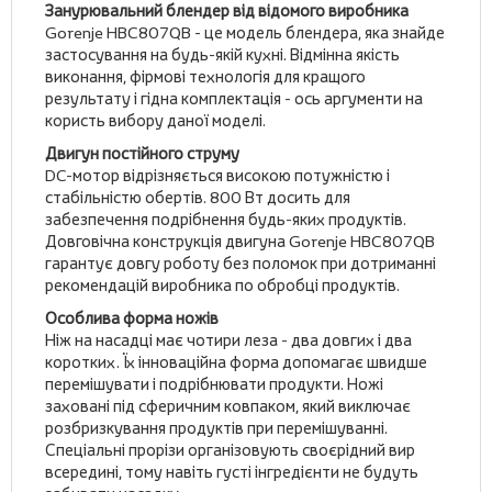
Занурювальний блендер від відомого виробника
Gorenje HBC807QB - це модель блендера, яка знайде
застосування на будь-якій кухні. Відмінна якість
виконання, фірмові технологія для кращого
результату і гідна комплектація - ось аргументи на
користь вибору даної моделі.
Двигун постійного струму
DC-мотор відрізняється високою потужністю і
стабільністю обертів. 800 Вт досить для
забезпечення подрібнення будь-яких продуктів.
Довговічна конструкція двигуна Gorenje HBC807QB
гарантує довгу роботу без поломок при дотриманні
рекомендацій виробника по обробці продуктів.
Особлива форма ножів
Ніж на насадці має чотири леза - два довгих і два
коротких. Їх інноваційна форма допомагає швидше
перемішувати і подрібнювати продукти. Ножі
заховані під сферичним ковпаком, який виключає
розбризкування продуктів при перемішуванні.
Спеціальні прорізи організовують своєрідний вир
всередині, тому навіть густі інгредієнти не будуть