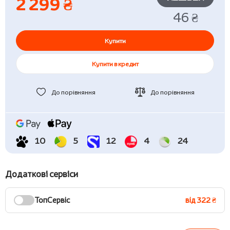
2 299 ₴
46 ₴
Купити
Купити в кредит
До порівняння
До порівняння
10
5
12
4
24
Додаткові сервіси
ТопСервіс
від 322 ₴