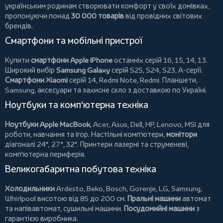
українським родинам створювати комфорт у своїх домівках,
пропонуючи понад
30 000 товарів
від провідних світових
брендів.
Смартфони та мобільні пристрої
Купити
смартфони Apple iPhone
останніх серій 16, 15, 14, 13.
Широкий вибір
Samsung Galaxy
серій S25, S24, S23, A-серії.
Смартфони Xiaomi
серій 14, Redmi Note, Redmi.
Планшети
,
Samsung, аксесуари та
захисне скло
з доставкою по Україні.
Ноутбуки та комп'ютерна техніка
Ноутбуки Apple MacBook
,
Acer
,
Asus
,
Dell
,
HP
,
Lenovo
,
MSI
для
роботи, навчання та ігор. Настільні комп'ютери,
монітори
діагоналі 24", 27", 32".
Принтери
лазерні та струменеві,
комп'ютерна периферія.
Великогабаритна побутова техніка
Холодильники
Ardesto
,
Beko
,
Bosch
,
Gorenje
,
LG
,
Samsung
,
Whirlpool
висотою від 85 до 200 см.
Пральні машини
автомат
та напівавтомат,
сушильні машини
.
Посудомийні машини
з
гарантією виробника.