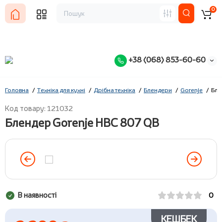
0
+38 (068) 853-60-60
Головна
Техніка для кухні
Дрібна техніка
Блендери
Gorenje
Бле
Код товару: 121032
Блендер Gorenje HBC 807 QB
В наявності
0
КЕШБЕК