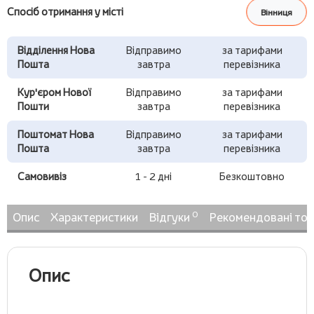
Спосіб отримання у місті
Вінниця
Відділення Нова
Відправимо
за тарифами
Пошта
завтра
перевізника
Кур'єром Нової
Відправимо
за тарифами
Пошти
завтра
перевізника
Поштомат Нова
Відправимо
за тарифами
Пошта
завтра
перевізника
Самовивіз
1 - 2 дні
Безкоштовно
0
Опис
Характеристики
Відгуки
Рекомендовані то
Опис