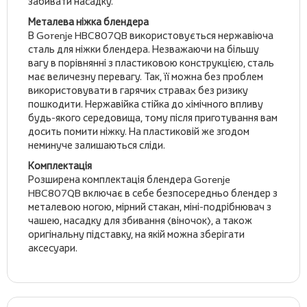
забивати насадку.
Металева ніжка блендера
В Gorenje HBC807QB використовується нержавіюча
сталь для ніжки блендера. Незважаючи на більшу
вагу в порівнянні з пластиковою конструкцією, сталь
має величезну перевагу. Так, її можна без проблем
використовувати в гарячих стравах без ризику
пошкодити. Нержавійка стійка до хімічного впливу
будь-якого середовища, тому після приготування вам
досить помити ніжку. На пластиковій же згодом
неминуче залишаються сліди.
Комплектація
Розширена комплектація блендера Gorenje
HBC807QB включає в себе безпосередньо блендер з
металевою ногою, мірний стакан, міні-подрібнювач з
чашею, насадку для збивання (віночок), а також
оригінальну підставку, на якій можна зберігати
аксесуари.