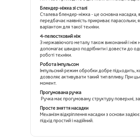
Блендер-ніжка зі сталі
Сталева блендер-ніжка - це основна насадка, я
передбачає наявність прикриває парасольки, як
варіантом для такої техніки.
4-пелюстковий ніж
З нержавіючого металу також виконаний і ніж на
допомагає швидко подрібнити і довести до одно
роботі техніки.
Робота імпульсом
Імпульсний режим обробки добре підходить, к
дозволяє активувати такий тип впливу. При ць
момент.
Прогумована ручка
Ручка має прогумовану структуру поверхні, за 
Просте зняття насадки
Механізм відкріплення насадки з основи задію
підхід простий і надійний.