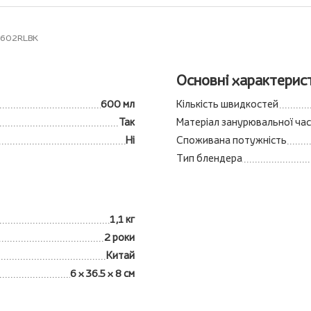
BX602RLBK
Основні характерис
600 мл
Кількість швидкостей
Так
Матеріал занурювальної ча
Ні
Споживана потужність
Тип блендера
1,1 кг
2 роки
Китай
6 x 36.5 x 8 см