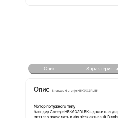
Опис
Характеристи
Опис
Блендер Gorenje HBX602RLBK
Мотор потужного типу
Блендер Gorenje HBX602RLBK відноситься до ру
миттєво приходить в дію після активації. Від