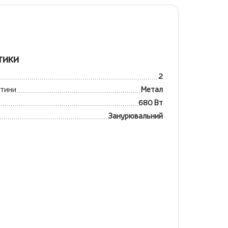
тики
2
стини
Метал
680 Вт
Занурювальний