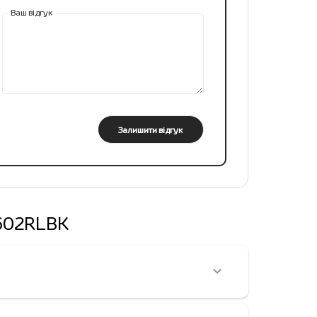
Ваш відгук
Залишити відгук
X602RLBK