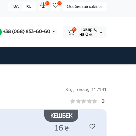
0
0
UA
RU
Особистий кабінет
Tоварів,
0
+38 (068) 853-60-60
на
0 ₴
Код товару: 117191
0
КЕШБЕК
16 ₴