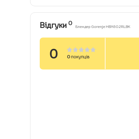
0
Відгуки
Блендер Gorenje HBX602RLBK
0
0
покупців