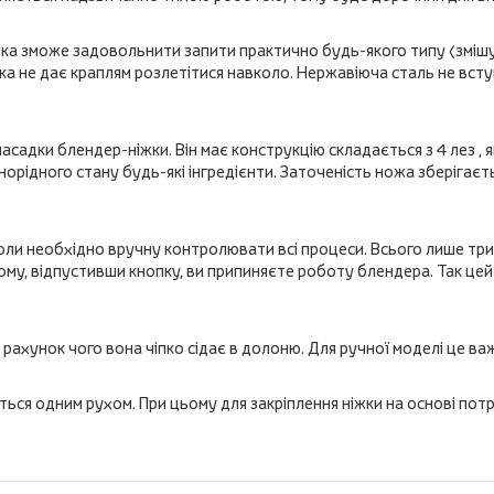
ка зможе задовольнити запити практично будь-якого типу (змішува
а не дає краплям розлетітися навколо. Нержавіюча сталь не вступа
садки блендер-ніжки. Він має конструкцію складається з 4 лез , як
рідного стану будь-які інгредієнти. Заточеність ножа зберігаєть
оли необхідно вручну контролювати всі процеси. Всього лише три
ому, відпустивши кнопку, ви припиняєте роботу блендера. Так цей
рахунок чого вона чіпко сідає в долоню. Для ручної моделі це ва
ється одним рухом. При цьому для закріплення ніжки на основі по