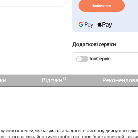
Закінчився
Додаткові сервіси
ТопСервіс
0
ки
Відгуки
Рекомендова
чних моделей, які базуються на досить якісному двигуні потужні
різняється надзвичайно тихою роботою, тому буде доречний для в