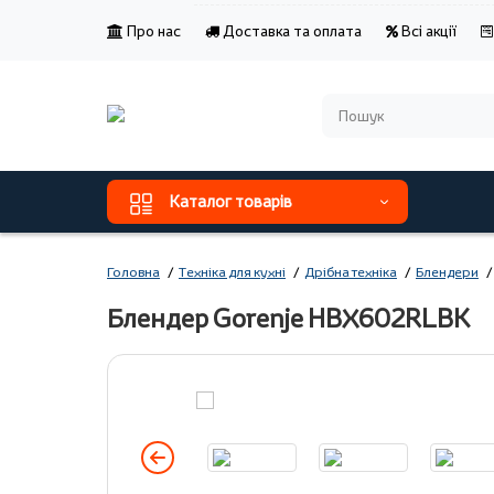
Про нас
Доставка та оплата
Всі акції
Каталог товарів
Головна
Техніка для кухні
Дрібна техніка
Блендери
Блендер Gorenje HBX602RLBK