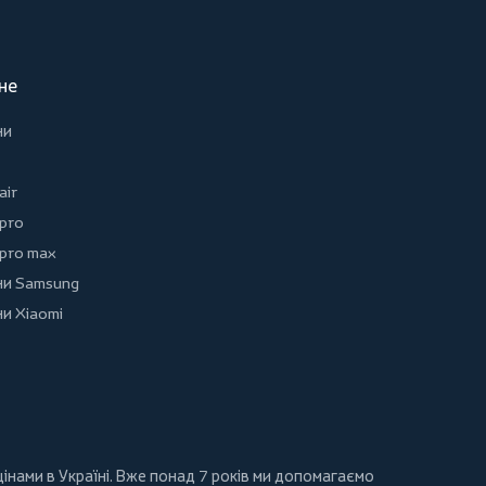
не
ни
air
 pro
 pro max
и Samsung
и Xiaomi
інами в Україні. Вже понад 7 років ми допомагаємо