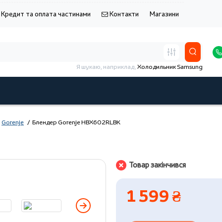
Кредит та оплата частинами
Контакти
Магазини
Я шукаю, наприклад,
Холодильник Samsung
Gorenje
Блендер Gorenje HBX602RLBK
Товар закінчився
1 599 ₴