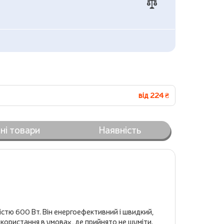
від 224 ₴
ні товари
Наявність
стю 600 Вт. Він енергоефективний і швидкий,
икористання в умовах, де прийнято не шуміти.