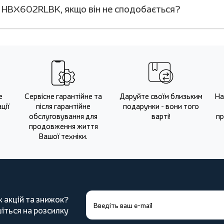
 HBX602RLBK, якщо він не сподобається?
е
Сервісне гарантійне та
Даруйте своїм близьким
На
ції
після гарантійне
подарунки - вони того
обслуговування для
варті!
пр
продовження життя
Вашої техніки.
х акцій та знижок?
іться на розсилку