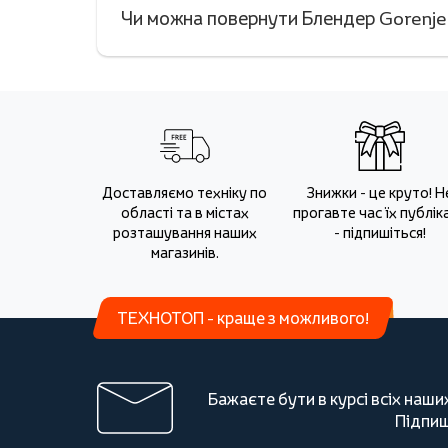
Чи можна повернути Блендер Gorenje
Доставляємо техніку по
Знижки - це круто! Н
області та в містах
прогавте час їх публіка
розташування наших
- підпишіться!
магазинів.
ТЕХНОТОП - краще з можливого!
Бажаєте бути в курсі всіх наши
Підпиш