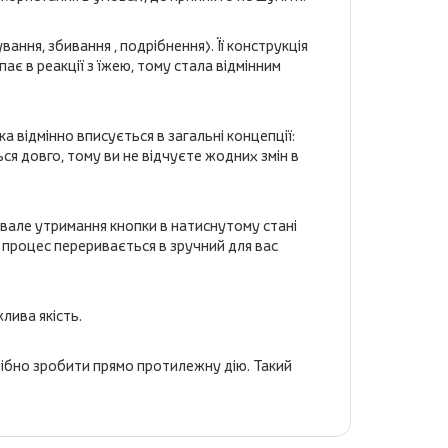
ння, збивання , подрібнення). Її конструкція
є в реакції з їжею, тому стала відмінним
а відмінно вписується в загальні концепції:
ся довго, тому ви не відчуєте жодних змін в
вале утримання кнопки в натиснутому стані
 процес переривається в зручний для вас
жлива якість.
трібно зробити прямо протилежну дію. Такий