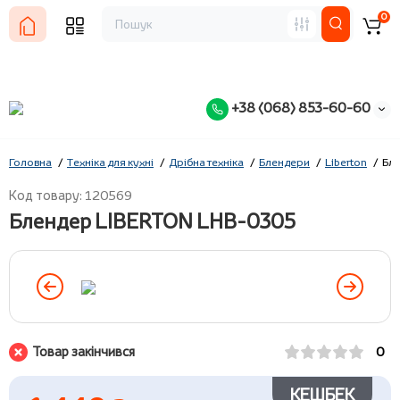
0
+38 (068) 853-60-60
Головна
Техніка для кухні
Дрібна техніка
Блендери
Liberton
Бл
Код товару: 120569
Блендер LIBERTON LHB-0305
Товар закінчився
0
КЕШБЕК