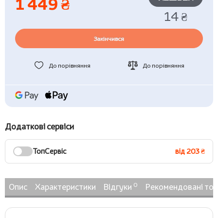
1 449 ₴
14 ₴
Закінчився
До порівняння
До порівняння
Додаткові сервіси
ТопСервіс
від 203 ₴
0
Опис
Характеристики
Відгуки
Рекомендовані то