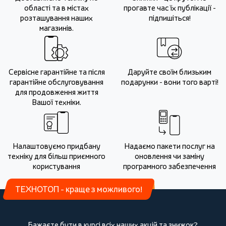
області та в містах
прогавте час їх публікації -
розташування наших
підпишіться!
магазинів.
Сервісне гарантійне та після
Даруйте своїм близьким
гарантійне обслуговування
подарунки - вони того варті!
для продовження життя
Вашої техніки.
Налаштовуємо придбану
Надаємо пакети послуг на
техніку для більш приємного
оновлення чи заміну
користування
програмного забезпечення
ТЕХНОТОП - краще з можливого!
Бажаєте бути в курсі всіх наших акцій та знижок?