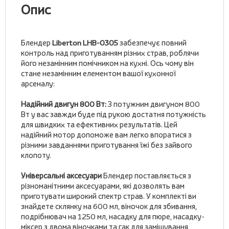
Опис
Блендер
Liberton LHB-0305
забезпечує повний
контроль над приготуванням різних страв, роблячи
його незамінним помічником на кухні. Ось чому він
стане незамінним елементом вашої кухонної
арсеналу:
Надійний двигун 800 Вт:
З потужним двигуном 800
Вт у вас завжди буде під рукою достатня потужність
для швидких та ефективних результатів. Цей
надійний мотор допоможе вам легко впоратися з
різними завданнями приготування їжі без зайвого
клопоту.
Універсальні аксесуари
Блендер поставляється з
різноманітними аксесуарами, які дозволять вам
приготувати широкий спектр страв. У комплекті ви
знайдете склянку на 600 мл, віночок для збивання,
подрібнювач на 1250 мл, насадку для пюре, насадку-
міксер з двома віночками та гак для замішування