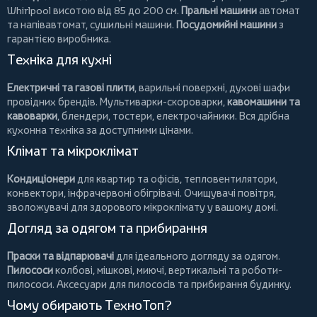
Whirlpool
висотою від 85 до 200 см.
Пральні машини
автомат
та напівавтомат,
сушильні машини
.
Посудомийні машини
з
гарантією виробника.
Техніка для кухні
Електричні та газові плити
, варильні поверхні, духові шафи
провідних брендів.
Мультиварки-скороварки
,
кавомашини та
кавоварки
,
блендери
,
тостери
,
електрочайники
. Вся дрібна
кухонна техніка за доступними цінами.
Клімат та мікроклімат
Кондиціонери
для квартир та офісів,
тепловентилятори
,
конвектори
,
інфрачервоні обігрівачі
.
Очищувачі повітря
,
зволожувачі для здорового мікроклімату у вашому домі.
Догляд за одягом та прибирання
Праски та відпарювачі
для ідеального догляду за одягом.
Пилососи
колбові
,
мішкові
,
миючі
,
вертикальні
та
роботи-
пилососи
. Аксесуари для пилососів та прибирання будинку.
Чому обирають ТехноТоп?