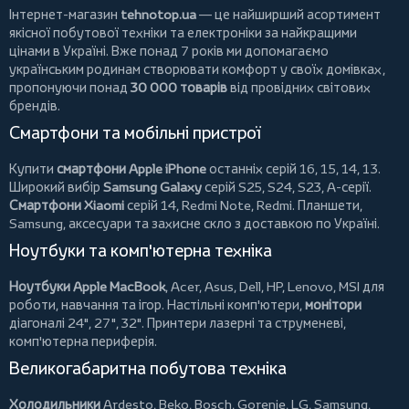
Інтернет-магазин
tehnotop.ua
— це найширший асортимент
якісної побутової техніки та електроніки за найкращими
цінами в Україні. Вже понад 7 років ми допомагаємо
українським родинам створювати комфорт у своїх домівках,
пропонуючи понад
30 000 товарів
від провідних світових
брендів.
Смартфони та мобільні пристрої
Купити
смартфони Apple iPhone
останніх серій 16, 15, 14, 13.
Широкий вибір
Samsung Galaxy
серій S25, S24, S23, A-серії.
Смартфони Xiaomi
серій 14, Redmi Note, Redmi.
Планшети
,
Samsung, аксесуари та
захисне скло
з доставкою по Україні.
Ноутбуки та комп'ютерна техніка
Ноутбуки Apple MacBook
,
Acer
,
Asus
,
Dell
,
HP
,
Lenovo
,
MSI
для
роботи, навчання та ігор. Настільні комп'ютери,
монітори
діагоналі 24", 27", 32".
Принтери
лазерні та струменеві,
комп'ютерна периферія.
Великогабаритна побутова техніка
Холодильники
Ardesto
,
Beko
,
Bosch
,
Gorenje
,
LG
,
Samsung
,