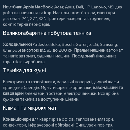
Ноутбуки Apple MacBook
,
Acer
,
Asus
,
Dell
,
HP
,
Lenovo
,
MSI
для
роботи, навчання та ігор. Настільні комп'ютери,
монітори
діагоналі 24", 27", 32".
Принтери
лазерні та струменеві,
комп'ютерна периферія.
Великогабаритна побутова техніка
Холодильники
Ardesto
,
Beko
,
Bosch
,
Gorenje
,
LG
,
Samsung
,
Whirlpool
висотою від 85 до 200 см.
Пральні машини
автомат
та напівавтомат,
сушильні машини
.
Посудомийні машини
з
гарантією виробника.
Техніка для кухні
Електричні та газові плити
, варильні поверхні, духові шафи
провідних брендів.
Мультиварки-скороварки
,
кавомашини та
кавоварки
,
блендери
,
тостери
,
електрочайники
. Вся дрібна
кухонна техніка за доступними цінами.
Клімат та мікроклімат
Кондиціонери
для квартир та офісів,
тепловентилятори
,
конвектори
,
інфрачервоні обігрівачі
.
Очищувачі повітря
,