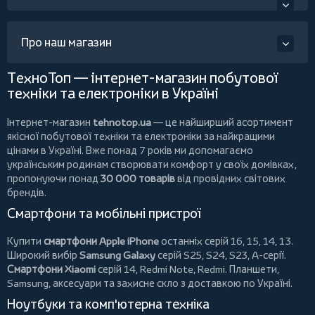
Про наш магазин
ТехноТоп — інтернет-магазин побутової
техніки та електроніки в Україні
Інтернет-магазин
tehnotop.ua
— це найширший асортимент
якісної побутової техніки та електроніки за найкращими
цінами в Україні. Вже понад 7 років ми допомагаємо
українським родинам створювати комфорт у своїх домівках,
пропонуючи понад
30 000 товарів
від провідних світових
брендів.
Смартфони та мобільні пристрої
Купити
смартфони Apple iPhone
останніх серій 16, 15, 14, 13.
Широкий вибір
Samsung Galaxy
серій S25, S24, S23, A-серії.
Смартфони Xiaomi
серій 14, Redmi Note, Redmi.
Планшети
,
Samsung, аксесуари та
захисне скло
з доставкою по Україні.
Ноутбуки та комп'ютерна техніка