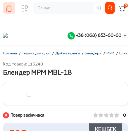
0
+38 (068) 853-60-60
Головна
Техніка для кухні
Дрібна техніка
Блендери
MPM
Бленд
Код товару: 113248
Блендер MPM MBL-18
Товар закінчився
0
КЕШБЕК