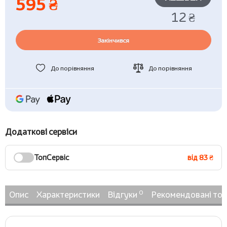
595 ₴
12 ₴
Закінчився
До порівняння
До порівняння
Додаткові сервіси
ТопСервіс
від 83 ₴
0
Опис
Характеристики
Відгуки
Рекомендовані то