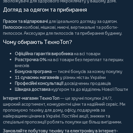
зволожувачі для здорового мікроклімату у вашому домі.
Догляд за одягом та прибирання
Праски та відпарювачі
для ідеального догляду за одягом.
Пилососи
колбові
,
мішкові
,
миючі
,
вертикальні
та
роботи-
пилососи
. Аксесуари для пилососів та прибирання будинку.
Чому обирають ТехноТоп?
Офіційна гарантія виробника
на всі товари
Розстрочка 0%
на всі товари без переплат та перших
внесків
Бонусна програма
— тисячі бонусів за кожну покупку
11 сучасних магазинів
у різних містах України
Професійні консультації
досвідчених продавців
Швидка доставка
кур'єром та до відділень Нової Пошти
Інтернет-магазин ТехноТоп
— це зручні покупки 24/7,
широкий асортимент, конкурентні ціни та надійний сервіс. Ми
пропонуємо
техніку для дому
, офісу, подарунків за
найкращими цінами в Україні. Постійні
акції
, знижки та
спеціальні пропозиції роблять покупки ще більш вигідними.
Замовляйте побутову техніку та електроніку в інтернет-