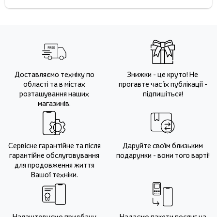
Доставляємо техніку по
Знижки - це круто! Не
області та в містах
прогавте час їх публікації -
розташування наших
підпишіться!
магазинів.
Сервісне гарантійне та після
Даруйте своїм близьким
гарантійне обслуговування
подарунки - вони того варті!
для продовження життя
Вашої техніки.
Налаштовуємо придбану
Надаємо пакети послуг на