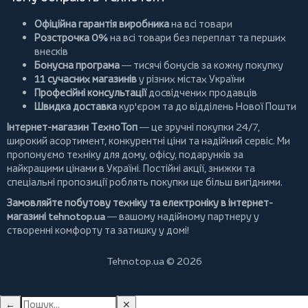
Офіційна гарантія виробника
на всі товари
Розстрочка 0%
на всі товари без переплат та перших
внесків
Бонусна програма
— тисячі бонусів за кожну покупку
11 сучасних магазинів
у різних містах України
Професійні консультації
досвідчених продавців
Швидка доставка
кур'єром та до відділень Нової Пошти
Інтернет-магазин ТехноТоп
— це зручні покупки 24/7,
широкий асортимент, конкурентні ціни та надійний сервіс. Ми
пропонуємо
техніку для дому
, офісу, подарунків за
найкращими цінами в Україні. Постійні
акції
, знижки та
спеціальні пропозиції роблять покупки ще більш вигідними.
Замовляйте побутову техніку та електроніку в інтернет-
магазині
tehnotop.ua
— вашому надійному партнеру у
створенні комфорту та затишку у домі!
Tehnotop.ua © 2026
←
✕