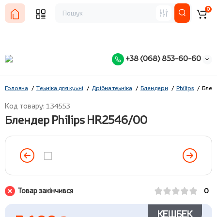
0
+38 (068) 853-60-60
Головна
Техніка для кухні
Дрібна техніка
Блендери
Philips
Блен
Код товару: 134553
Блендер Philips HR2546/00
Товар закінчився
0
КЕШБЕК