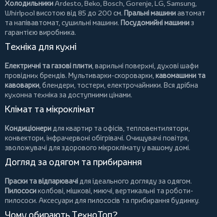
Холодильники
Ardesto
,
Beko
,
Bosch
,
Gorenje
,
LG
,
Samsung
,
Whirlpool
висотою від 85 до 200 см.
Пральні машини
автомат
та напівавтомат,
сушильні машини
.
Посудомийні машини
з
гарантією виробника.
Техніка для кухні
Електричні та газові плити
, варильні поверхні, духові шафи
провідних брендів.
Мультиварки-скороварки
,
кавомашини та
кавоварки
,
блендери
,
тостери
,
електрочайники
. Вся дрібна
кухонна техніка за доступними цінами.
Клімат та мікроклімат
Кондиціонери
для квартир та офісів,
тепловентилятори
,
конвектори
,
інфрачервоні обігрівачі
.
Очищувачі повітря
,
зволожувачі для здорового мікроклімату у вашому домі.
Догляд за одягом та прибирання
Праски та відпарювачі
для ідеального догляду за одягом.
Пилососи
колбові
,
мішкові
,
миючі
,
вертикальні
та
роботи-
пилососи
. Аксесуари для пилососів та прибирання будинку.
Чому обирають ТехноТоп?