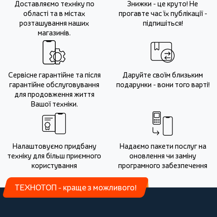
Доставляємо техніку по
Знижки - це круто! Не
області та в містах
прогавте час їх публікації -
розташування наших
підпишіться!
магазинів.
Сервісне гарантійне та після
Даруйте своїм близьким
гарантійне обслуговування
подарунки - вони того варті!
для продовження життя
Вашої техніки.
Налаштовуємо придбану
Надаємо пакети послуг на
техніку для більш приємного
оновлення чи заміну
користування
програмного забезпечення
ТЕХНОТОП - краще з можливого!