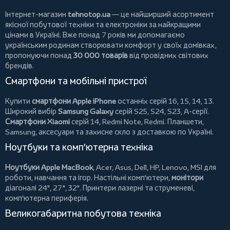
Інтернет-магазин
tehnotop.ua
— це найширший асортимент
якісної побутової техніки та електроніки за найкращими
цінами в Україні. Вже понад 7 років ми допомагаємо
українським родинам створювати комфорт у своїх домівках,
пропонуючи понад
30 000 товарів
від провідних світових
брендів.
Смартфони та мобільні пристрої
Купити
смартфони Apple iPhone
останніх серій 16, 15, 14, 13.
Широкий вибір
Samsung Galaxy
серій S25, S24, S23, A-серії.
Смартфони Xiaomi
серій 14, Redmi Note, Redmi.
Планшети
,
Samsung, аксесуари та
захисне скло
з доставкою по Україні.
Ноутбуки та комп'ютерна техніка
Ноутбуки Apple MacBook
,
Acer
,
Asus
,
Dell
,
HP
,
Lenovo
,
MSI
для
роботи, навчання та ігор. Настільні комп'ютери,
монітори
діагоналі 24", 27", 32".
Принтери
лазерні та струменеві,
комп'ютерна периферія.
Великогабаритна побутова техніка