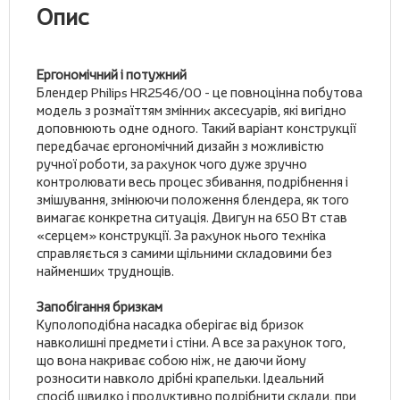
Опис
Ергономічний і потужний
Блендер Philips HR2546/00 - це повноцінна побутова
модель з розмаїттям змінних аксесуарів, які вигідно
доповнюють одне одного. Такий варіант конструкції
передбачає ергономічний дизайн з можливістю
ручної роботи, за рахунок чого дуже зручно
контролювати весь процес збивання, подрібнення і
змішування, змінюючи положення блендера, як того
вимагає конкретна ситуація. Двигун на 650 Вт став
«серцем» конструкції. За рахунок нього техніка
справляється з самими щільними складовими без
найменших труднощів.
Запобігання бризкам
Куполоподібна насадка оберігає від бризок
навколишні предмети і стіни. А все за рахунок того,
що вона накриває собою ніж, не даючи йому
розносити навколо дрібні крапельки. Ідеальний
спосіб швидко і продуктивно подрібнити склади, при