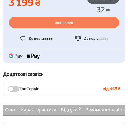
3 199 ₴
32 ₴
Закінчився
До порівняння
До порівняння
Додаткові сервіси
ТопСервіс
від 448 ₴
0
Опис
Характеристики
Відгуки
Рекомендовані то