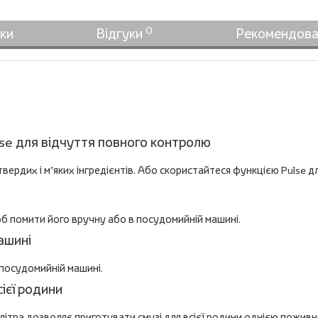
0
ки
Відгуки
Рекомендова
lse для відчуття повного контролю
вердих і м’яких інгредієнтів. Або скористайтеся функцією Pulse д
щоб помити його вручну або в посудомийній машині.
ашині
в посудомийній машині.
ієї родини
 літра дозволяє приготувати смузі для всієї родини однією пожив