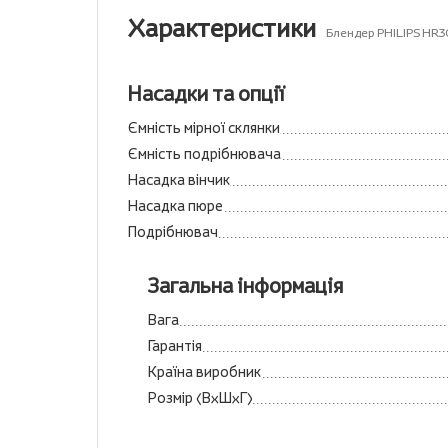
Характеристики
Блендер PHILIPS HR
Насадки та опції
Ємність мірної склянки
Ємність подрібнювача
Насадка вінчик
Насадка пюре
Подрібнювач
Загальна інформація
Вага
Гарантія
Країна виробник
Розмір (ВхШхГ)