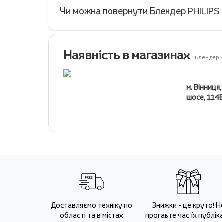
Чи можна повернути Блендер PHILIPS
Наявність в магазинах
Блендер 
м. Вінниця
шосе, 114
Доставляємо техніку по
Знижки - це круто! Н
області та в містах
прогавте час їх публіка