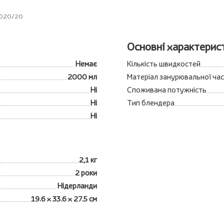
3020/20
Основні характерис
Немає
Кількість швидкостей
2000 мл
Матеріал занурювальної ча
Ні
Споживана потужність
Ні
Тип блендера
Ні
2,1 кг
2 роки
Нідерланди
19.6 x 33.6 x 27.5 см