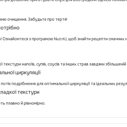
ню очищення. Забудьте про тертя!
потрібно
в! Ознайомтеся з програмою NutriU, щоб знайти рецепти смачних на
текстури напоїв, супів, соусів та інших страв завдяки збільшені
льної циркуляції
в потік подрібнення для оптимальної циркуляції та ідеальних резул
гладкої текстури
ть плавно й рівномірно.