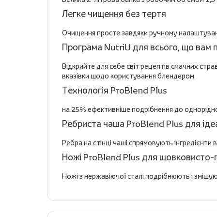
Легке чищення без тертя
Очищення просте завдяки ручному налаштуван
Програма NutriU для всього, що вам 
Відкрийте для себе світ рецептів смачних стра
вказівки щодо користування блендером.
Технологія ProBlend Plus
на 25% ефективніше подрібнення до однорідної 
Ребриста чаша ProBlend Plus для ідеа
Ребра на стінці чаші спрямовують інгредієнти 
Ножі ProBlend Plus для шовковисто-
Ножі з нержавіючої сталі подрібнюють і змішую