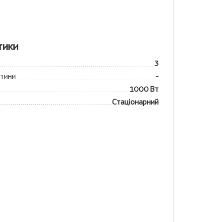
тики
3
стини
-
1000 Вт
Стаціонарний