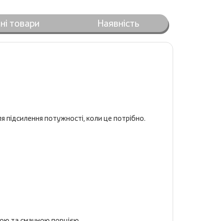
ні товари
Наявність
ля підсилення потужності, коли це потрібно.
ною та смачною порцією.