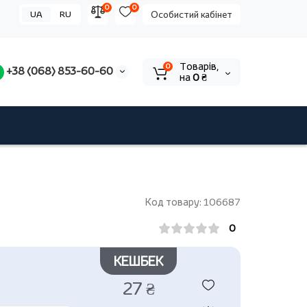
0
0
UA
RU
Особистий кабінет
Tоварів,
0
+38 (068) 853-60-60
на
0 ₴
Код товару: 106687
0
КЕШБЕК
27 ₴