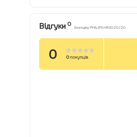
0
Відгуки
Блендер PHILIPS HR3020/20
0
0
покупців