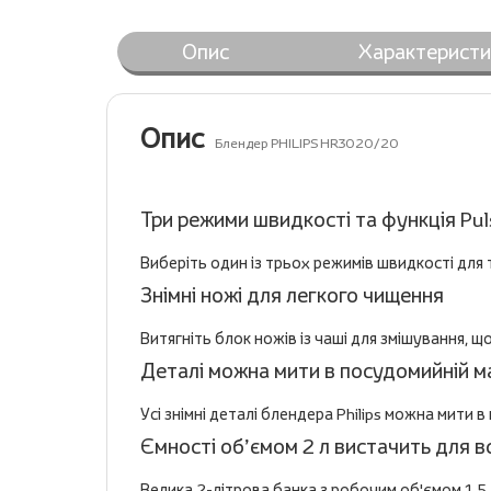
Опис
Характеристи
Опис
Блендер PHILIPS HR3020/20
Три режими швидкості та функція Pu
Виберіть один із трьох режимів швидкості для т
Знімні ножі для легкого чищення
Витягніть блок ножів із чаші для змішування, 
Деталі можна мити в посудомийній м
Усі знімні деталі блендера Philips можна мити 
Ємності об’ємом 2 л вистачить для вс
Велика 2-літрова банка з робочим об'ємом 1,5