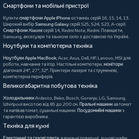
Смартфони та мобільні пристрої
Купити
смартфони Apple iPhone
останніх серій 16, 15, 14, 13.
Широкий вибір
Samsung Galaxy
серій S25, S24, S23, A-серії.
Смартфони Xiaomi
серій 14, Redmi Note, Redmi.
Планшети
,
Samsung, аксесуари та
захисне скло
з доставкою по Україні.
Ноутбуки та комп'ютерна техніка
Ноутбуки Apple MacBook
,
Acer
,
Asus
,
Dell
,
HP
,
Lenovo
,
MSI
для
роботи, навчання та ігор. Настільні комп'ютери,
монітори
діагоналі 24", 27", 32".
Принтери
лазерні та струменеві,
комп'ютерна периферія.
Великогабаритна побутова техніка
Холодильники
Ardesto
,
Beko
,
Bosch
,
Gorenje
,
LG
,
Samsung
,
Whirlpool
висотою від 85 до 200 см.
Пральні машини
автомат
та напівавтомат,
сушильні машини
.
Посудомийні машини
з
гарантією виробника.
Техніка для кухні
Електричні та газові плити
, варильні поверхні, духові шафи