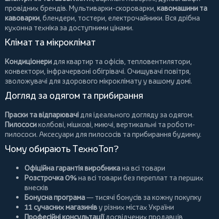
провідних брендів.
Мультиварки-скороварки
,
кавомашини та
кавоварки
,
блендери
,
тостери
,
електрочайники
. Вся дрібна
кухонна техніка за доступними цінами.
Клімат та мікроклімат
Кондиціонери
для квартир та офісів,
тепловентилятори
,
конвектори
,
інфрачервоні обігрівачі
.
Очищувачі повітря
,
зволожувачі для здорового мікроклімату у вашому домі.
Догляд за одягом та прибирання
Праски та відпарювачі
для ідеального догляду за одягом.
Пилососи
колбові
,
мішкові
,
миючі
,
вертикальні
та
роботи-
пилососи
. Аксесуари для пилососів та прибирання будинку.
Чому обирають ТехноТоп?
Офіційна гарантія виробника
на всі товари
Розстрочка 0%
на всі товари без переплат та перших
внесків
Бонусна програма
— тисячі бонусів за кожну покупку
11 сучасних магазинів
у різних містах України
Професійні консультації
досвідчених продавців