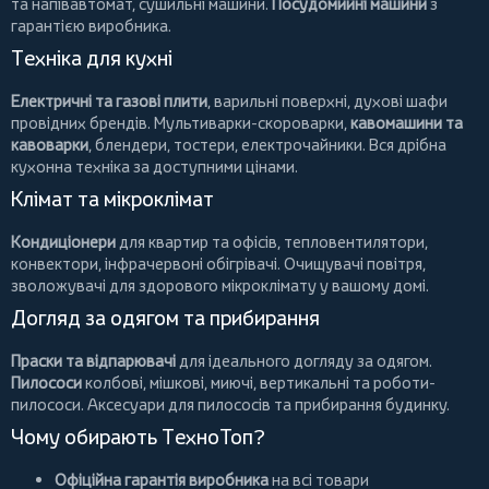
та напівавтомат,
сушильні машини
.
Посудомийні машини
з
гарантією виробника.
Техніка для кухні
Електричні та газові плити
, варильні поверхні, духові шафи
провідних брендів.
Мультиварки-скороварки
,
кавомашини та
кавоварки
,
блендери
,
тостери
,
електрочайники
. Вся дрібна
кухонна техніка за доступними цінами.
Клімат та мікроклімат
Кондиціонери
для квартир та офісів,
тепловентилятори
,
конвектори
,
інфрачервоні обігрівачі
.
Очищувачі повітря
,
зволожувачі для здорового мікроклімату у вашому домі.
Догляд за одягом та прибирання
Праски та відпарювачі
для ідеального догляду за одягом.
Пилососи
колбові
,
мішкові
,
миючі
,
вертикальні
та
роботи-
пилососи
. Аксесуари для пилососів та прибирання будинку.
Чому обирають ТехноТоп?
Офіційна гарантія виробника
на всі товари