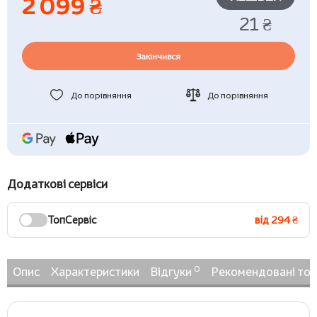
2 099 ₴
21 ₴
Закінчився
До порівняння
До порівняння
Додаткові сервіси
ТопСервіс
від 294 ₴
0
Опис
Характеристики
Відгуки
Рекомендовані то