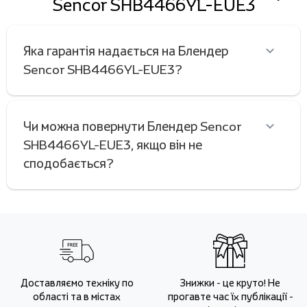
Sencor SHB4466YL-EUE3
Яка гарантія надається на Блендер
Sencor SHB4466YL-EUE3?
Чи можна повернути Блендер Sencor
SHB4466YL-EUE3, якщо він не
сподобається?
Доставляємо техніку по
Знижки - це круто! Не
області та в містах
прогавте час їх публікації -