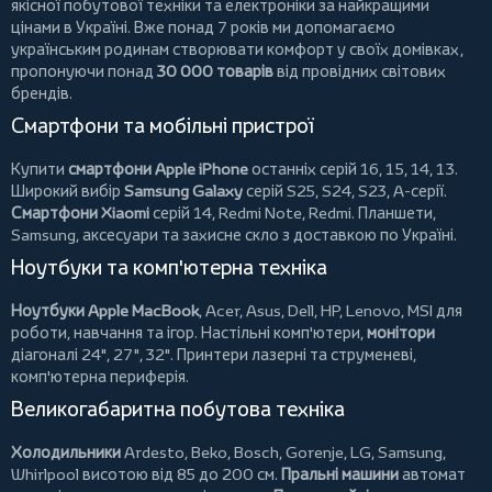
якісної побутової техніки та електроніки за найкращими
цінами в Україні. Вже понад 7 років ми допомагаємо
українським родинам створювати комфорт у своїх домівках,
пропонуючи понад
30 000 товарів
від провідних світових
брендів.
Смартфони та мобільні пристрої
Купити
смартфони Apple iPhone
останніх серій 16, 15, 14, 13.
Широкий вибір
Samsung Galaxy
серій S25, S24, S23, A-серії.
Смартфони Xiaomi
серій 14, Redmi Note, Redmi.
Планшети
,
Samsung, аксесуари та
захисне скло
з доставкою по Україні.
Ноутбуки та комп'ютерна техніка
Ноутбуки Apple MacBook
,
Acer
,
Asus
,
Dell
,
HP
,
Lenovo
,
MSI
для
роботи, навчання та ігор. Настільні комп'ютери,
монітори
діагоналі 24", 27", 32".
Принтери
лазерні та струменеві,
комп'ютерна периферія.
Великогабаритна побутова техніка
Холодильники
Ardesto
,
Beko
,
Bosch
,
Gorenje
,
LG
,
Samsung
,
Whirlpool
висотою від 85 до 200 см.
Пральні машини
автомат