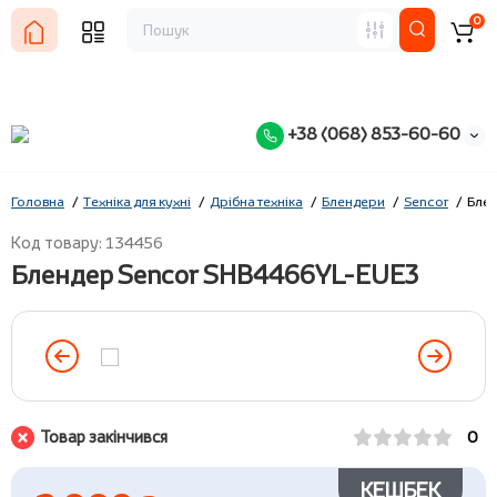
0
+38 (068) 853-60-60
Головна
Техніка для кухні
Дрібна техніка
Блендери
Sencor
Бле
Код товару: 134456
Блендер Sencor SHB4466YL-EUE3
Товар закінчився
0
КЕШБЕК