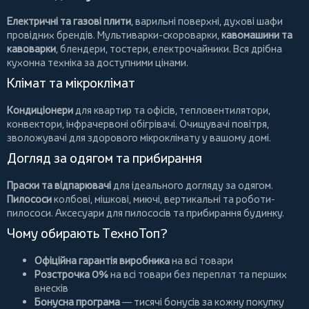
Електричні та газові плити
, варильні поверхні, духові шафи
провідних брендів.
Мультиварки-скороварки
,
кавомашини та
кавоварки
,
блендери
,
тостери
,
електрочайники
. Вся дрібна
кухонна техніка за доступними цінами.
Клімат та мікроклімат
Кондиціонери
для квартир та офісів,
тепловентилятори
,
конвектори
,
інфрачервоні обігрівачі
.
Очищувачі повітря
,
зволожувачі для здорового мікроклімату у вашому домі.
Догляд за одягом та прибирання
Праски та відпарювачі
для ідеального догляду за одягом.
Пилососи
колбові
,
мішкові
,
миючі
,
вертикальні
та
роботи-
пилососи
. Аксесуари для пилососів та прибирання будинку.
Чому обирають ТехноТоп?
Офіційна гарантія виробника
на всі товари
Розстрочка 0%
на всі товари без переплат та перших
внесків
Бонусна програма
— тисячі бонусів за кожну покупку