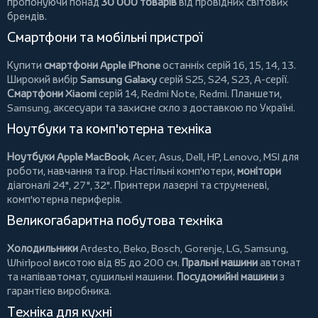
пропонуючи понад
30 000 товарів
від провідних світових
брендів.
Смартфони та мобільні пристрої
Купити
смартфони Apple iPhone
останніх серій 16, 15, 14, 13.
Широкий вибір
Samsung Galaxy
серій S25, S24, S23, A-серії.
Смартфони Xiaomi
серій 14, Redmi Note, Redmi.
Планшети
,
Samsung, аксесуари та
захисне скло
з доставкою по Україні.
Ноутбуки та комп'ютерна техніка
Ноутбуки Apple MacBook
,
Acer
,
Asus
,
Dell
,
HP
,
Lenovo
,
MSI
для
роботи, навчання та ігор. Настільні комп'ютери,
монітори
діагоналі 24", 27", 32".
Принтери
лазерні та струменеві,
комп'ютерна периферія.
Великогабаритна побутова техніка
Холодильники
Ardesto
,
Beko
,
Bosch
,
Gorenje
,
LG
,
Samsung
,
Whirlpool
висотою від 85 до 200 см.
Пральні машини
автомат
та напівавтомат,
сушильні машини
.
Посудомийні машини
з
гарантією виробника.
Техніка для кухні