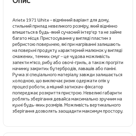
Опис
Ariete 1971 White – відмінний варіант для дому,
стильний прилад невеликого розміру, який відмінно
впишеться в будь-який сучасний інтер'єр та не займе
багато місця. Пристосування у вигляді пластин з
ребристою поверхнею, які при нагріванні залишають
на поверхні продукту характерний малюнок у вигляді
смажених, темних смуг – це чудова можливість
запекти м'ясо, рибу або овочі-гриль, а також прогріти
начинку закритих бутербродів, лавашів або паніні.
Ручка зі спеціального матеріалу завжди залишається
холодною, що виключає ризик одержати опік у
процесі роботи, а міцний затискач-фіксатор
попереджає розкриття пристрою. Невеликі габарити
роблять зберігання девайса максимально зручним на
кухні будь-яких розмірів. Можливість вертикального
зберігання дозволять заощадити максимум простору.