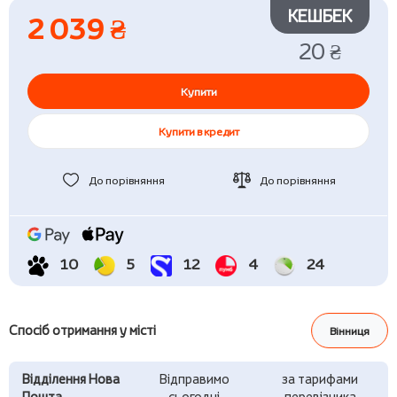
КЕШБЕК
2 039 ₴
20 ₴
Купити
Купити в кредит
До порівняння
До порівняння
10
5
12
4
24
Спосіб отримання у місті
Вінниця
Відділення Нова
Відправимо
за тарифами
Пошта
сьогодні
перевізника