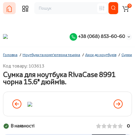
0
+38 (068) 853-60-60
Головна
Ноутбуки та комп'ютерна техніка
Акси до ноутбуків
Сумки д
Код товару: 103613
Cумка для ноутбука RivaCase 8991
чорна 15.6" дюймів.
В наявності
0