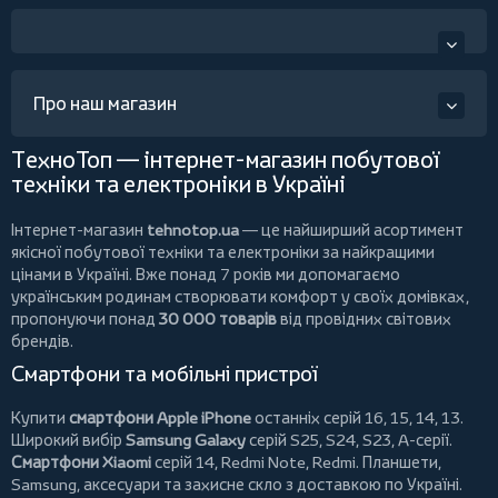
Про наш магазин
ТехноТоп — інтернет-магазин побутової
техніки та електроніки в Україні
Інтернет-магазин
tehnotop.ua
— це найширший асортимент
якісної побутової техніки та електроніки за найкращими
цінами в Україні. Вже понад 7 років ми допомагаємо
українським родинам створювати комфорт у своїх домівках,
пропонуючи понад
30 000 товарів
від провідних світових
брендів.
Смартфони та мобільні пристрої
Купити
смартфони Apple iPhone
останніх серій 16, 15, 14, 13.
Широкий вибір
Samsung Galaxy
серій S25, S24, S23, A-серії.
Смартфони Xiaomi
серій 14, Redmi Note, Redmi.
Планшети
,
Samsung, аксесуари та
захисне скло
з доставкою по Україні.