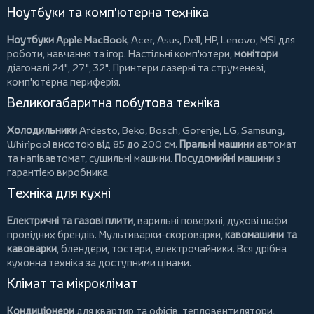
Ноутбуки та комп'ютерна техніка
Ноутбуки Apple MacBook
,
Acer
,
Asus
,
Dell
,
HP
,
Lenovo
,
MSI
для
роботи, навчання та ігор. Настільні комп'ютери,
монітори
діагоналі 24", 27", 32".
Принтери
лазерні та струменеві,
комп'ютерна периферія.
Великогабаритна побутова техніка
Холодильники
Ardesto
,
Beko
,
Bosch
,
Gorenje
,
LG
,
Samsung
,
Whirlpool
висотою від 85 до 200 см.
Пральні машини
автомат
та напівавтомат,
сушильні машини
.
Посудомийні машини
з
гарантією виробника.
Техніка для кухні
Електричні та газові плити
, варильні поверхні, духові шафи
провідних брендів.
Мультиварки-скороварки
,
кавомашини та
кавоварки
,
блендери
,
тостери
,
електрочайники
. Вся дрібна
кухонна техніка за доступними цінами.
Клімат та мікроклімат
Кондиціонери
для квартир та офісів,
тепловентилятори
,