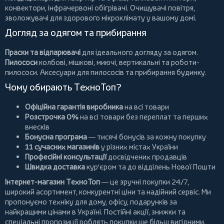
конвектори
,
інфрачервоні обігрівачі
.
Очищувачі повітря
,
зволожувачі для здорового мікроклімату у вашому домі.
Догляд за одягом та прибирання
Праски та відпарювачі
для ідеального догляду за одягом.
Пилососи
колбові
,
мішкові
,
миючі
,
вертикальні
та
роботи-
пилососи
. Аксесуари для пилососів та прибирання будинку.
Чому обирають ТехноТоп?
Офіційна гарантія виробника
на всі товари
Розстрочка 0%
на всі товари без переплат та перших
внесків
Бонусна програма
— тисячі бонусів за кожну покупку
11 сучасних магазинів
у різних містах України
Професійні консультації
досвідчених продавців
Швидка доставка
кур'єром та до відділень Нової Пошти
Інтернет-магазин ТехноТоп
— це зручні покупки 24/7,
широкий асортимент, конкурентні ціни та надійний сервіс. Ми
пропонуємо
техніку для дому
, офісу, подарунків за
найкращими цінами в Україні. Постійні
акції
, знижки та
спеціальні пропозиції роблять покупки ще більш вигідними.