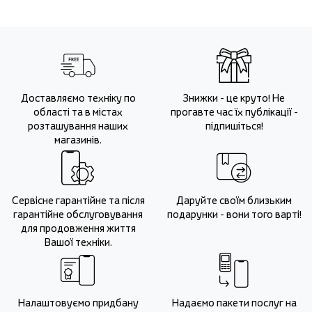
Доставляємо техніку по
Знижки - це круто! Не
області та в містах
прогавте час їх публікації -
розташування наших
підпишіться!
магазинів.
Сервісне гарантійне та після
Даруйте своїм близьким
гарантійне обслуговування
подарунки - вони того варті!
для продовження життя
Вашої техніки.
Налаштовуємо придбану
Надаємо пакети послуг на