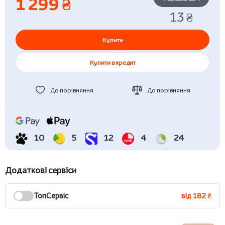
1 299 ₴
13 ₴
Купити
Купити в кредит
До порівняння
До порівняння
10
5
12
4
24
Додаткові сервіси
ТопСервіс
від 182 ₴