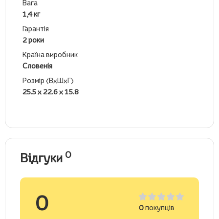
Вага
1,4 кг
Гарантія
2 роки
Країна виробник
Словенія
Розмір (ВхШхГ)
25.5 х 22.6 х 15.8
0
Відгуки
0
0
покупців