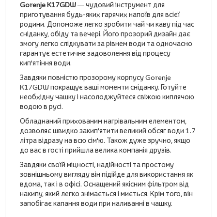
Gorenje K17GDW
— чудовий інструмент для
приготування будь-яких гарячих напоїв для всієї
родини. Допоможе легко зробити чай чи каву під час
сніданку, обіду та вечері. Його прозорий дизайн дає
змогу легко слідкувати за рівнем води та одночасно
гарантує естетичне задоволення від процесу
кип'ятіння води.
Завдяки повністю прозорому корпусу Gorenje
K17GDW покращує ваші моменти сніданку. Готуйте
необхідну чашку і насолоджуйтеся свіжою киплячою
водою в русі.
Обладнаний прихованим нагрівальним елементом,
дозволяє швидко закип'ятити великий обсяг води 1.7
літра відразу на всю сім'ю. Також дуже зручно, якщо
до вас в гості прийшла велика компанія друзів.
Завдяки своїй міцності, надійності та простому
зовнішньому вигляду він підійде для використання як
вдома, так і в офісі. Оснащений якісним фільтром від
накипу, який легко знімається і миється. Крім того, він
запобігає капання води при наливанні в чашку.