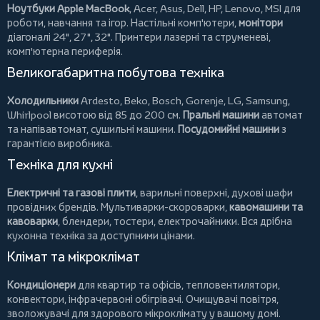
Ноутбуки Apple MacBook
,
Acer
,
Asus
,
Dell
,
HP
,
Lenovo
,
MSI
для
роботи, навчання та ігор. Настільні комп'ютери,
монітори
діагоналі 24", 27", 32".
Принтери
лазерні та струменеві,
комп'ютерна периферія.
Великогабаритна побутова техніка
Холодильники
Ardesto
,
Beko
,
Bosch
,
Gorenje
,
LG
,
Samsung
,
Whirlpool
висотою від 85 до 200 см.
Пральні машини
автомат
та напівавтомат,
сушильні машини
.
Посудомийні машини
з
гарантією виробника.
Техніка для кухні
Електричні та газові плити
, варильні поверхні, духові шафи
провідних брендів.
Мультиварки-скороварки
,
кавомашини та
кавоварки
,
блендери
,
тостери
,
електрочайники
. Вся дрібна
кухонна техніка за доступними цінами.
Клімат та мікроклімат
Кондиціонери
для квартир та офісів,
тепловентилятори
,
конвектори
,
інфрачервоні обігрівачі
.
Очищувачі повітря
,
зволожувачі для здорового мікроклімату у вашому домі.