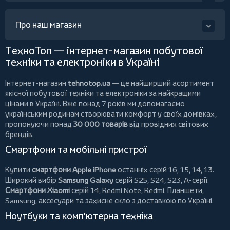
Про наш магазин
ТехноТоп — інтернет-магазин побутової
техніки та електроніки в Україні
Інтернет-магазин
tehnotop.ua
— це найширший асортимент
якісної побутової техніки та електроніки за найкращими
цінами в Україні. Вже понад 7 років ми допомагаємо
українським родинам створювати комфорт у своїх домівках,
пропонуючи понад
30 000 товарів
від провідних світових
брендів.
Смартфони та мобільні пристрої
Купити
смартфони Apple iPhone
останніх серій 16, 15, 14, 13.
Широкий вибір
Samsung Galaxy
серій S25, S24, S23, A-серії.
Смартфони Xiaomi
серій 14, Redmi Note, Redmi.
Планшети
,
Samsung, аксесуари та
захисне скло
з доставкою по Україні.
Ноутбуки та комп'ютерна техніка