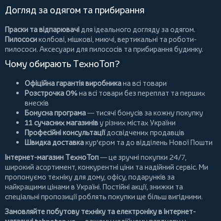
Догляд за одягом та прибирання
Праски та відпарювачі
для ідеального догляду за одягом.
Пилососи
колбові
,
мішкові
,
миючі
,
вертикальні
та
роботи-
пилососи
. Аксесуари для пилососів та прибирання будинку.
Чому обирають ТехноТоп?
Офіційна гарантія виробника
на всі товари
Розстрочка 0%
на всі товари без переплат та перших
внесків
Бонусна програма
— тисячі бонусів за кожну покупку
11 сучасних магазинів
у різних містах України
Професійні консультації
досвідчених продавців
Швидка доставка
кур'єром та до відділень Нової Пошти
Інтернет-магазин ТехноТоп
— це зручні покупки 24/7,
широкий асортимент, конкурентні ціни та надійний сервіс. Ми
пропонуємо
техніку для дому
, офісу, подарунків за
найкращими цінами в Україні. Постійні
акції
, знижки та
спеціальні пропозиції роблять покупки ще більш вигідними.
Замовляйте побутову техніку та електроніку в інтернет-