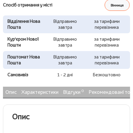
Спосіб отримання у місті
Вінниця
Відділення Нова
Відправимо
за тарифами
Пошта
завтра
перевізника
Кур'єром Нової
Відправимо
за тарифами
Пошти
завтра
перевізника
Поштомат Нова
Відправимо
за тарифами
Пошта
завтра
перевізника
Самовивіз
1 - 2 дні
Безкоштовно
0
Опис
Характеристики
Відгуки
Рекомендовані то
Опис