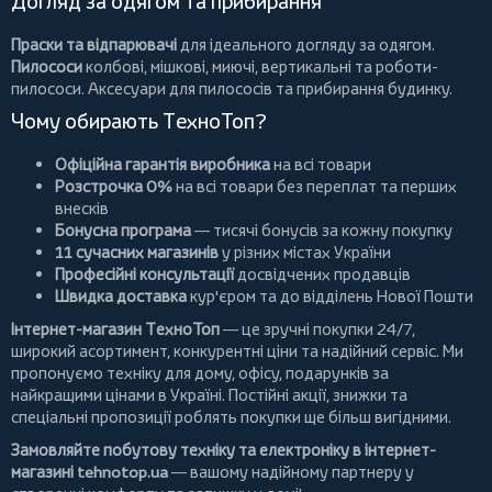
Догляд за одягом та прибирання
Праски та відпарювачі
для ідеального догляду за одягом.
Пилососи
колбові
,
мішкові
,
миючі
,
вертикальні
та
роботи-
пилососи
. Аксесуари для пилососів та прибирання будинку.
Чому обирають ТехноТоп?
Офіційна гарантія виробника
на всі товари
Розстрочка 0%
на всі товари без переплат та перших
внесків
Бонусна програма
— тисячі бонусів за кожну покупку
11 сучасних магазинів
у різних містах України
Професійні консультації
досвідчених продавців
Швидка доставка
кур'єром та до відділень Нової Пошти
Інтернет-магазин ТехноТоп
— це зручні покупки 24/7,
широкий асортимент, конкурентні ціни та надійний сервіс. Ми
пропонуємо
техніку для дому
, офісу, подарунків за
найкращими цінами в Україні. Постійні
акції
, знижки та
спеціальні пропозиції роблять покупки ще більш вигідними.
Замовляйте побутову техніку та електроніку в інтернет-
магазині
tehnotop.ua
— вашому надійному партнеру у