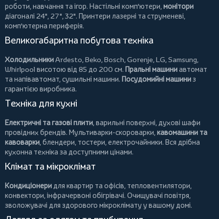
роботи, навчання та ігор. Настільні комп'ютери,
монітори
діагоналі 24", 27", 32".
Принтери
лазерні та струменеві,
комп'ютерна периферія.
Великогабаритна побутова техніка
Холодильники
Ardesto
,
Beko
,
Bosch
,
Gorenje
,
LG
,
Samsung
,
Whirlpool
висотою від 85 до 200 см.
Пральні машини
автомат
та напівавтомат,
сушильні машини
.
Посудомийні машини
з
гарантією виробника.
Техніка для кухні
Електричні та газові плити
, варильні поверхні, духові шафи
провідних брендів.
Мультиварки-скороварки
,
кавомашини та
кавоварки
,
блендери
,
тостери
,
електрочайники
. Вся дрібна
кухонна техніка за доступними цінами.
Клімат та мікроклімат
Кондиціонери
для квартир та офісів,
тепловентилятори
,
конвектори
,
інфрачервоні обігрівачі
.
Очищувачі повітря
,
зволожувачі для здорового мікроклімату у вашому домі.