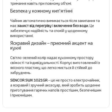
тримання навіть при повному об'ємі.
Безпека у кожному кип’ятінні
Чайник автоматично вимикається після закипання та
має
захист від перегріву
і
включення без води
. Це
забезпечує надійність та спокій у щоденному
використанні.
Яскравий дизайн – приємний акцент на
кухні
Світло-зелений колір надає кухонному простору
свіжості та індивідуальності. Корпус виготовлений із
якісного пластику, що легко миється й стійкий до
забруднень.
SENCOR SWK 1021GR
– це не просто електрочайник,
а яскравий і зручний аксесуар, який зробить щоденне
приготування гарячих напоїв простішим, безпечнішим
і приємнішим.