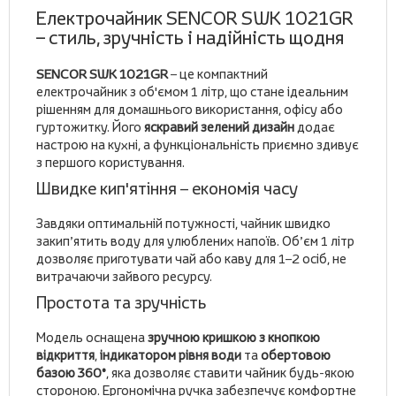
Електрочайник SENCOR SWK 1021GR
– стиль, зручність і надійність щодня
SENCOR SWK 1021GR
– це компактний
електрочайник з об'ємом 1 літр, що стане ідеальним
рішенням для домашнього використання, офісу або
гуртожитку. Його
яскравий зелений дизайн
додає
настрою на кухні, а функціональність приємно здивує
з першого користування.
Швидке кип'ятіння – економія часу
Завдяки оптимальній потужності, чайник швидко
закип’ятить воду для улюблених напоїв. Об’єм 1 літр
дозволяє приготувати чай або каву для 1–2 осіб, не
витрачаючи зайвого ресурсу.
Простота та зручність
Модель оснащена
зручною кришкою з кнопкою
відкриття
,
індикатором рівня води
та
обертовою
базою 360°
, яка дозволяє ставити чайник будь-якою
стороною. Ергономічна ручка забезпечує комфортне