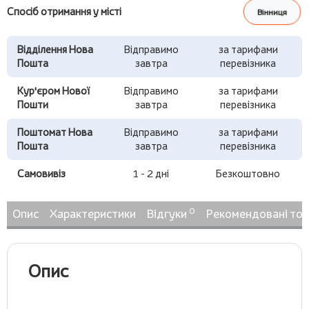
Спосіб отримання у місті
Вінниця
Відділення Нова
Відправимо
за тарифами
Пошта
завтра
перевізника
Кур'єром Нової
Відправимо
за тарифами
Пошти
завтра
перевізника
Поштомат Нова
Відправимо
за тарифами
Пошта
завтра
перевізника
Самовивіз
1 - 2 дні
Безкоштовно
0
Опис
Характеристики
Відгуки
Рекомендовані то
Опис