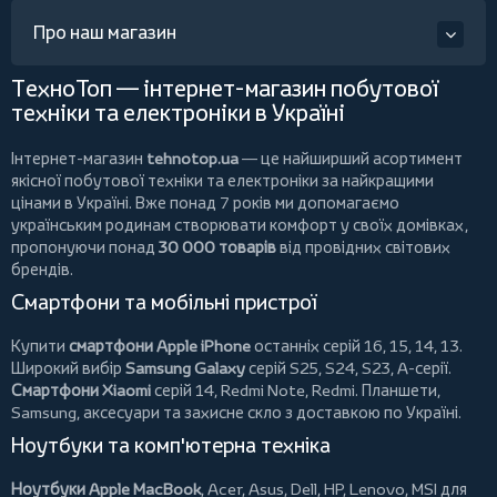
Про наш магазин
ТехноТоп — інтернет-магазин побутової
техніки та електроніки в Україні
Інтернет-магазин
tehnotop.ua
— це найширший асортимент
якісної побутової техніки та електроніки за найкращими
цінами в Україні. Вже понад 7 років ми допомагаємо
українським родинам створювати комфорт у своїх домівках,
пропонуючи понад
30 000 товарів
від провідних світових
брендів.
Смартфони та мобільні пристрої
Купити
смартфони Apple iPhone
останніх серій 16, 15, 14, 13.
Широкий вибір
Samsung Galaxy
серій S25, S24, S23, A-серії.
Смартфони Xiaomi
серій 14, Redmi Note, Redmi.
Планшети
,
Samsung, аксесуари та
захисне скло
з доставкою по Україні.
Ноутбуки та комп'ютерна техніка
Ноутбуки Apple MacBook
,
Acer
,
Asus
,
Dell
,
HP
,
Lenovo
,
MSI
для