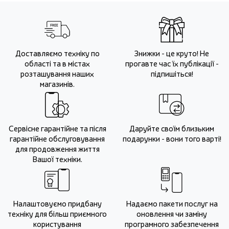
Доставляємо техніку по
Знижки - це круто! Не
області та в містах
прогавте час їх публікації -
розташування наших
підпишіться!
магазинів.
Сервісне гарантійне та після
Даруйте своїм близьким
гарантійне обслуговування
подарунки - вони того варті!
для продовження життя
Вашої техніки.
Налаштовуємо придбану
Надаємо пакети послуг на
техніку для більш приємного
оновлення чи заміну
користування
програмного забезпечення