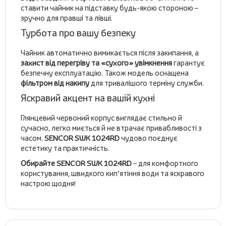
ставити чайник на підставку будь-якою стороною –
зручно для правші та лівші.
Турбота про вашу безпеку
Чайник автоматично вимикається після закипання, а
захист від перегріву та «сухого» увімкнення
гарантує
безпечну експлуатацію. Також модель оснащена
фільтром від накипу
для тривалішого терміну служби.
Яскравий акцент на вашій кухні
Глянцевий червоний корпус виглядає стильно й
сучасно, легко миється й не втрачає привабливості з
часом.
SENCOR SWK 1024RD
чудово поєднує
естетику та практичність.
Обирайте SENCOR SWK 1024RD
– для комфортного
користування, швидкого кип’ятіння води та яскравого
настрою щодня!