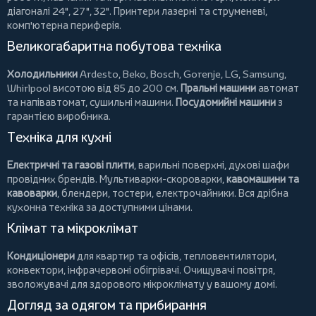
діагоналі 24", 27", 32".
Принтери
лазерні та струменеві,
комп'ютерна периферія.
Великогабаритна побутова техніка
Холодильники
Ardesto
,
Beko
,
Bosch
,
Gorenje
,
LG
,
Samsung
,
Whirlpool
висотою від 85 до 200 см.
Пральні машини
автомат
та напівавтомат,
сушильні машини
.
Посудомийні машини
з
гарантією виробника.
Техніка для кухні
Електричні та газові плити
, варильні поверхні, духові шафи
провідних брендів.
Мультиварки-скороварки
,
кавомашини та
кавоварки
,
блендери
,
тостери
,
електрочайники
. Вся дрібна
кухонна техніка за доступними цінами.
Клімат та мікроклімат
Кондиціонери
для квартир та офісів,
тепловентилятори
,
конвектори
,
інфрачервоні обігрівачі
.
Очищувачі повітря
,
зволожувачі для здорового мікроклімату у вашому домі.
Догляд за одягом та прибирання