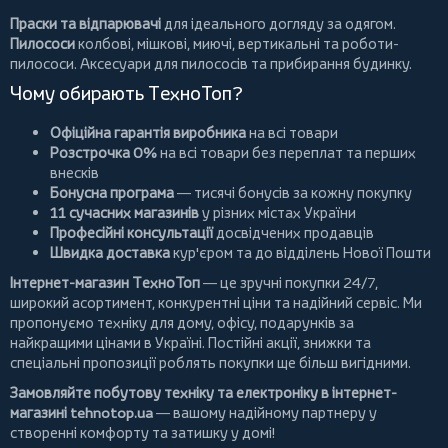
Праски та відпарювачі
для ідеального догляду за одягом.
Пилососи
колбові
,
мішкові
,
миючі
,
вертикальні
та
роботи-
пилососи
. Аксесуари для пилососів та прибирання будинку.
Чому обирають ТехноТоп?
Офіційна гарантія виробника
на всі товари
Розстрочка 0%
на всі товари без переплат та перших
внесків
Бонусна програма
— тисячі бонусів за кожну покупку
11 сучасних магазинів
у різних містах України
Професійні консультації
досвідчених продавців
Швидка доставка
кур'єром та до відділень Нової Пошти
Інтернет-магазин ТехноТоп
— це зручні покупки 24/7,
широкий асортимент, конкурентні ціни та надійний сервіс. Ми
пропонуємо
техніку для дому
, офісу, подарунків за
найкращими цінами в Україні. Постійні
акції
, знижки та
спеціальні пропозиції роблять покупки ще більш вигідними.
Замовляйте побутову техніку та електроніку в інтернет-
магазині
tehnotop.ua
— вашому надійному партнеру у
створенні комфорту та затишку у домі!