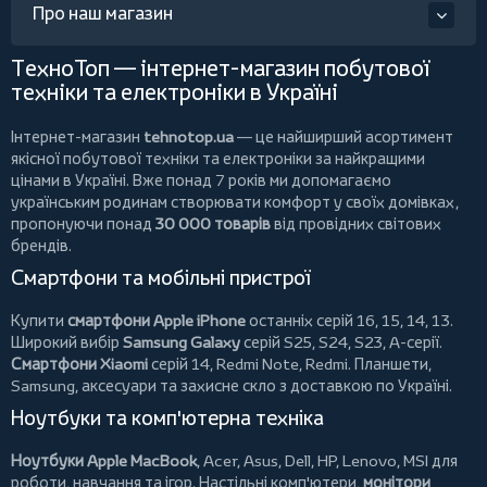
Про наш магазин
ТехноТоп — інтернет-магазин побутової
техніки та електроніки в Україні
Інтернет-магазин
tehnotop.ua
— це найширший асортимент
якісної побутової техніки та електроніки за найкращими
цінами в Україні. Вже понад 7 років ми допомагаємо
українським родинам створювати комфорт у своїх домівках,
пропонуючи понад
30 000 товарів
від провідних світових
брендів.
Смартфони та мобільні пристрої
Купити
смартфони Apple iPhone
останніх серій 16, 15, 14, 13.
Широкий вибір
Samsung Galaxy
серій S25, S24, S23, A-серії.
Смартфони Xiaomi
серій 14, Redmi Note, Redmi.
Планшети
,
Samsung, аксесуари та
захисне скло
з доставкою по Україні.
Ноутбуки та комп'ютерна техніка
Ноутбуки Apple MacBook
,
Acer
,
Asus
,
Dell
,
HP
,
Lenovo
,
MSI
для
роботи, навчання та ігор. Настільні комп'ютери,
монітори