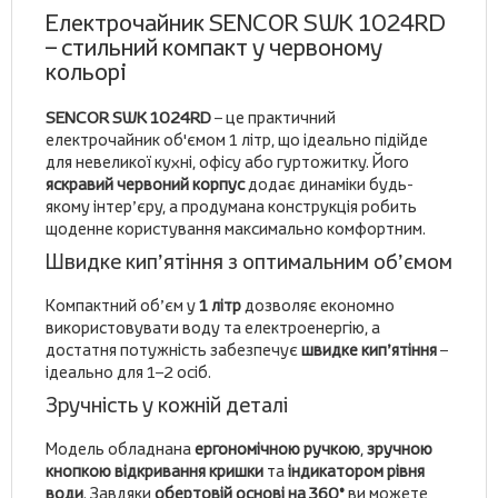
Електрочайник SENCOR SWK 1024RD
– стильний компакт у червоному
кольорі
SENCOR SWK 1024RD
– це практичний
електрочайник об'ємом 1 літр, що ідеально підійде
для невеликої кухні, офісу або гуртожитку. Його
яскравий червоний корпус
додає динаміки будь-
якому інтер’єру, а продумана конструкція робить
щоденне користування максимально комфортним.
Швидке кип’ятіння з оптимальним об’ємом
Компактний об’єм у
1 літр
дозволяє економно
використовувати воду та електроенергію, а
достатня потужність забезпечує
швидке кип’ятіння
–
ідеально для 1–2 осіб.
Зручність у кожній деталі
Модель обладнана
ергономічною ручкою
,
зручною
кнопкою відкривання кришки
та
індикатором рівня
води
. Завдяки
обертовій основі на 360°
ви можете