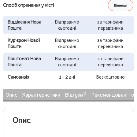
Спосіб отримання у місті
Вінниця
Відділення Нова
Відправимо
за тарифами
Пошта
сьогодні
перевізника
Кур'єром Нової
Відправимо
за тарифами
Пошти
сьогодні
перевізника
Поштомат Нова
Відправимо
за тарифами
Пошта
сьогодні
перевізника
Самовивіз
1 - 2 дні
Безкоштовно
0
Опис
Характеристики
Відгуки
Рекомендовані то
Опис