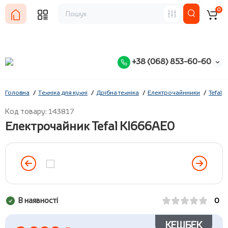
0
+38 (068) 853-60-60
Головна
Техніка для кухні
Дрібна техніка
Електрочайнники
Tefal
Код товару: 143817
Електрочайник Tefal KI666AE0
В наявності
0
КЕШБЕК