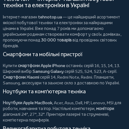
техніки та електроніки в Україні
Інтернет-магазин
tehnotop.ua
— це найширший асортимент
якісної побутової техніки та електроніки за найкращими
цінами в Україні. Вже понад 7 років ми допомагаємо
українським родинам створювати комфорт у своїх домівках,
пропонуючи понад
30 000 товарів
від провідних світових
брендів.
Смартфони та мобільні пристрої
Купити
смартфони Apple iPhone
останніх серій 16, 15, 14, 13.
Широкий вибір
Samsung Galaxy
серій S25, S24, S23, A-серії.
Смартфони Xiaomi
серій 14, Redmi Note, Redmi.
Планшети
,
Samsung, аксесуари та
захисне скло
з доставкою по Україні.
Ноутбуки та комп'ютерна техніка
Ноутбуки Apple MacBook
,
Acer
,
Asus
,
Dell
,
HP
,
Lenovo
,
MSI
для
роботи, навчання та ігор. Настільні комп'ютери,
монітори
діагоналі 24", 27", 32".
Принтери
лазерні та струменеві,
комп'ютерна периферія.
Великогабаритна побутова техніка