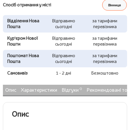
Спосіб отримання у місті
Вінниця
Відділення Нова
Відправимо
за тарифами
Пошта
сьогодні
перевізника
Кур'єром Нової
Відправимо
за тарифами
Пошти
сьогодні
перевізника
Поштомат Нова
Відправимо
за тарифами
Пошта
сьогодні
перевізника
Самовивіз
1 - 2 дні
Безкоштовно
0
Опис
Характеристики
Відгуки
Рекомендовані то
Опис