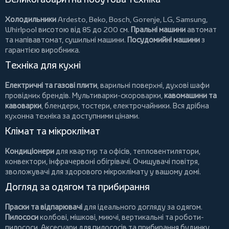
Холодильники
Ardesto
,
Beko
,
Bosch
,
Gorenje
,
LG
,
Samsung
,
Whirlpool
висотою від 85 до 200 см.
Пральні машини
автомат
та напівавтомат,
сушильні машини
.
Посудомийні машини
з
гарантією виробника.
Техніка для кухні
Електричні та газові плити
, варильні поверхні, духові шафи
провідних брендів.
Мультиварки-скороварки
,
кавомашини та
кавоварки
,
блендери
,
тостери
,
електрочайники
. Вся дрібна
кухонна техніка за доступними цінами.
Клімат та мікроклімат
Кондиціонери
для квартир та офісів,
тепловентилятори
,
конвектори
,
інфрачервоні обігрівачі
.
Очищувачі повітря
,
зволожувачі для здорового мікроклімату у вашому домі.
Догляд за одягом та прибирання
Праски та відпарювачі
для ідеального догляду за одягом.
Пилососи
колбові
,
мішкові
,
миючі
,
вертикальні
та
роботи-
пилососи
. Аксесуари для пилососів та прибирання будинку.