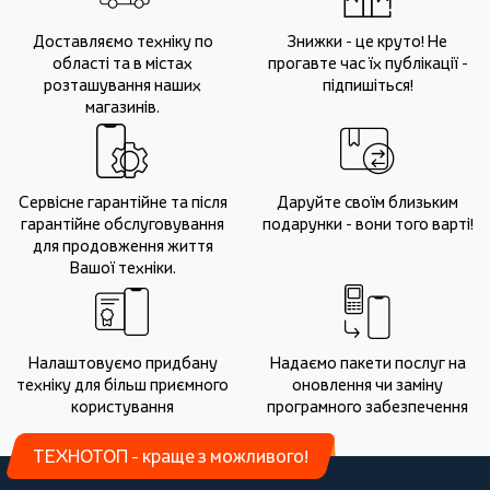
Доставляємо техніку по
Знижки - це круто! Не
області та в містах
прогавте час їх публікації -
розташування наших
підпишіться!
магазинів.
Сервісне гарантійне та після
Даруйте своїм близьким
гарантійне обслуговування
подарунки - вони того варті!
для продовження життя
Вашої техніки.
Налаштовуємо придбану
Надаємо пакети послуг на
техніку для більш приємного
оновлення чи заміну
користування
програмного забезпечення
ТЕХНОТОП - краще з можливого!