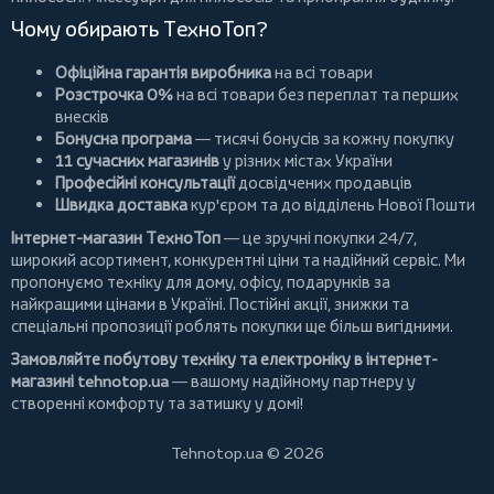
Чому обирають ТехноТоп?
Офіційна гарантія виробника
на всі товари
Розстрочка 0%
на всі товари без переплат та перших
внесків
Бонусна програма
— тисячі бонусів за кожну покупку
11 сучасних магазинів
у різних містах України
Професійні консультації
досвідчених продавців
Швидка доставка
кур'єром та до відділень Нової Пошти
Інтернет-магазин ТехноТоп
— це зручні покупки 24/7,
широкий асортимент, конкурентні ціни та надійний сервіс. Ми
пропонуємо
техніку для дому
, офісу, подарунків за
найкращими цінами в Україні. Постійні
акції
, знижки та
спеціальні пропозиції роблять покупки ще більш вигідними.
Замовляйте побутову техніку та електроніку в інтернет-
магазині
tehnotop.ua
— вашому надійному партнеру у
створенні комфорту та затишку у домі!
Tehnotop.ua © 2026