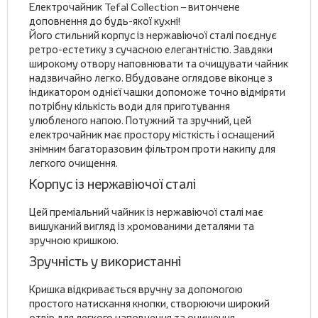
Електрочайник Tefal Collection – витончене
доповнення до будь-якої кухні!
Його стильний корпус із нержавіючої сталі поєднує
ретро-естетику з сучасною елегантністю. Завдяки
широкому отвору наповнювати та очищувати чайник
надзвичайно легко. Вбудоване оглядове віконце з
індикатором однієї чашки допоможе точно відміряти
потрібну кількість води для приготування
улюбленого напою. Потужний та зручний, цей
електрочайник має простору місткість і оснащений
знімним багаторазовим фільтром проти накипу для
легкого очищення.
Корпус із нержавіючої сталі
Цей преміальний чайник із нержавіючої сталі має
вишуканий вигляд із хромованими деталями та
зручною кришкою.
Зручність у використанні
Кришка відкривається вручну за допомогою
простого натискання кнопки, створюючи широкий
отвір для легкого наповнення та очищення.