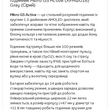
Годинник Mibro GS Active (XPAW016)
Gray (Сірий)
Mibro GS Active
— це стильний розумний годинник із
круглим 1.3-дюймовим AMOLED-дисплеєм, який
забезпечує яскраве та чітке зображення навіть під
прямими сонячними променями. Корпус виконаний у
білому кольорі з металевою рамкою, що додає йому
витонченості та міцності.
Годинник підтримує більше ніж 100 режимів
тренувань, а також постійний моніторинг пульсу,
рівня кисню в крові (SpO2), якості сну та стресу.
Завдяки ступеню захисту IP68, пристрій не боїться
води та пилу — підходить для щоденного
використання, навіть під час занять спортом на
вулиці або у вологому середовищі.
Батарея забезпечує до 14 днів роботи в
стандартному режимі, а швидка зарядка дозволяє
швидко повернути пристрій до роботи.
Універсальний ремінець шириною 22 мм легко
змінюється, а розмір корпусу (≈47 мм у діаметрі та
≈11.8 мм товщини) робить годинник зручним для