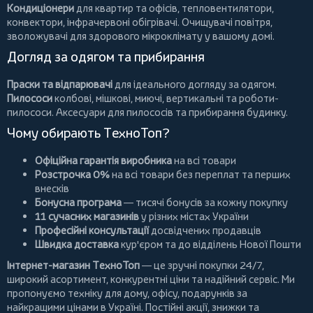
Кондиціонери
для квартир та офісів,
тепловентилятори
,
конвектори
,
інфрачервоні обігрівачі
.
Очищувачі повітря
,
зволожувачі для здорового мікроклімату у вашому домі.
Догляд за одягом та прибирання
Праски та відпарювачі
для ідеального догляду за одягом.
Пилососи
колбові
,
мішкові
,
миючі
,
вертикальні
та
роботи-
пилососи
. Аксесуари для пилососів та прибирання будинку.
Чому обирають ТехноТоп?
Офіційна гарантія виробника
на всі товари
Розстрочка 0%
на всі товари без переплат та перших
внесків
Бонусна програма
— тисячі бонусів за кожну покупку
11 сучасних магазинів
у різних містах України
Професійні консультації
досвідчених продавців
Швидка доставка
кур'єром та до відділень Нової Пошти
Інтернет-магазин ТехноТоп
— це зручні покупки 24/7,
широкий асортимент, конкурентні ціни та надійний сервіс. Ми
пропонуємо
техніку для дому
, офісу, подарунків за
найкращими цінами в Україні. Постійні
акції
, знижки та