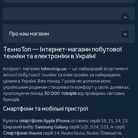
Про наш магазин
ТехноТоп — інтернет-магазин побутової
техніки та електроніки в Україні
Інтернет-магазин
tehnotop.ua
— це найширший асортимент
якісної побутової техніки та електроніки за найкращими
цінами в Україні. Вже понад 7 років ми допомагаємо
українським родинам створювати комфорт у своїх домівках,
пропонуючи понад
30 000 товарів
від провідних світових
брендів.
Смартфони та мобільні пристрої
Купити
смартфони Apple iPhone
останніх серій 16, 15, 14, 13.
Широкий вибір
Samsung Galaxy
серій S25, S24, S23, A-серії.
Смартфони Xiaomi
серій 14, Redmi Note, Redmi.
Планшети
,