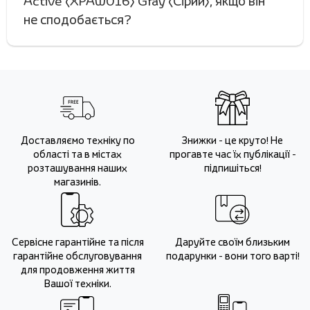
Active (XPAW016) Gray (Сірий), якщо він
не сподобається?
Доставляємо техніку по
Знижки - це круто! Не
області та в містах
прогавте час їх публікації -
розташування наших
підпишіться!
магазинів.
Сервісне гарантійне та після
Даруйте своїм близьким
гарантійне обслуговування
подарунки - вони того варті!
для продовження життя
Вашої техніки.