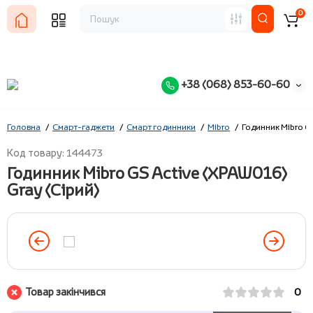
0
+38 (068) 853-60-60
Головна
Смарт-гаджети
Смарт годинники
Mibro
Годинник Mibro G
Код товару: 144473
Годинник Mibro GS Active (XPAW016)
Gray (Сірий)
Товар закінчився
0