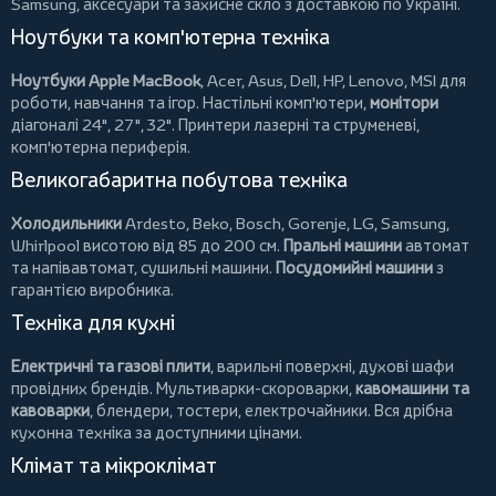
Samsung, аксесуари та
захисне скло
з доставкою по Україні.
Ноутбуки та комп'ютерна техніка
Ноутбуки Apple MacBook
,
Acer
,
Asus
,
Dell
,
HP
,
Lenovo
,
MSI
для
роботи, навчання та ігор. Настільні комп'ютери,
монітори
діагоналі 24", 27", 32".
Принтери
лазерні та струменеві,
комп'ютерна периферія.
Великогабаритна побутова техніка
Холодильники
Ardesto
,
Beko
,
Bosch
,
Gorenje
,
LG
,
Samsung
,
Whirlpool
висотою від 85 до 200 см.
Пральні машини
автомат
та напівавтомат,
сушильні машини
.
Посудомийні машини
з
гарантією виробника.
Техніка для кухні
Електричні та газові плити
, варильні поверхні, духові шафи
провідних брендів.
Мультиварки-скороварки
,
кавомашини та
кавоварки
,
блендери
,
тостери
,
електрочайники
. Вся дрібна
кухонна техніка за доступними цінами.
Клімат та мікроклімат