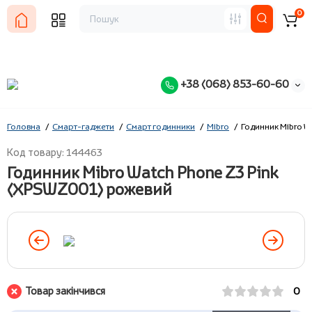
0
+38 (068) 853-60-60
Головна
Смарт-гаджети
Смарт годинники
Mibro
Годинник Mibro 
Код товару: 144463
Годинник Mibro Watch Phone Z3 Pink
(XPSWZ001) рожевий
Товар закінчився
0