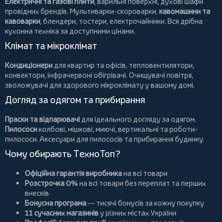
Електричні та газові плити
, варильні поверхні, духові шафи
провідних брендів.
Мультиварки-скороварки
,
кавомашини та
кавоварки
,
блендери
,
тостери
,
електрочайники
. Вся дрібна
кухонна техніка за доступними цінами.
Клімат та мікроклімат
Кондиціонери
для квартир та офісів,
тепловентилятори
,
конвектори
,
інфрачервоні обігрівачі
.
Очищувачі повітря
,
зволожувачі для здорового мікроклімату у вашому домі.
Догляд за одягом та прибирання
Праски та відпарювачі
для ідеального догляду за одягом.
Пилососи
колбові
,
мішкові
,
миючі
,
вертикальні
та
роботи-
пилососи
. Аксесуари для пилососів та прибирання будинку.
Чому обирають ТехноТоп?
Офіційна гарантія виробника
на всі товари
Розстрочка 0%
на всі товари без переплат та перших
внесків
Бонусна програма
— тисячі бонусів за кожну покупку
11 сучасних магазинів
у різних містах України