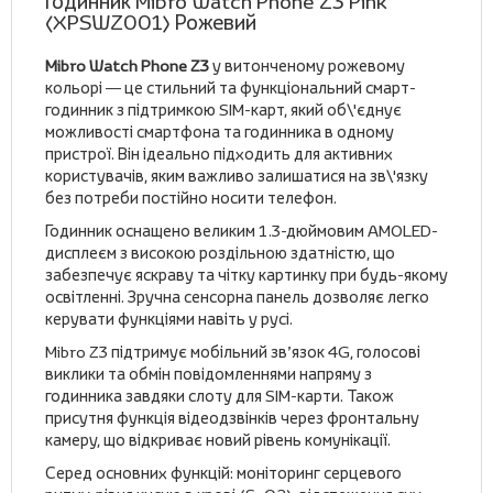
Годинник Mibro Watch Phone Z3 Pink
(XPSWZ001) Рожевий
Mibro Watch Phone Z3
у витонченому рожевому
кольорі — це стильний та функціональний смарт-
годинник з підтримкою SIM-карт, який об\'єднує
можливості смартфона та годинника в одному
пристрої. Він ідеально підходить для активних
користувачів, яким важливо залишатися на зв\'язку
без потреби постійно носити телефон.
Годинник оснащено великим 1.3-дюймовим AMOLED-
дисплеєм з високою роздільною здатністю, що
забезпечує яскраву та чітку картинку при будь-якому
освітленні. Зручна сенсорна панель дозволяє легко
керувати функціями навіть у русі.
Mibro Z3 підтримує мобільний зв’язок 4G, голосові
виклики та обмін повідомленнями напряму з
годинника завдяки слоту для SIM-карти. Також
присутня функція відеодзвінків через фронтальну
камеру, що відкриває новий рівень комунікації.
Серед основних функцій: моніторинг серцевого