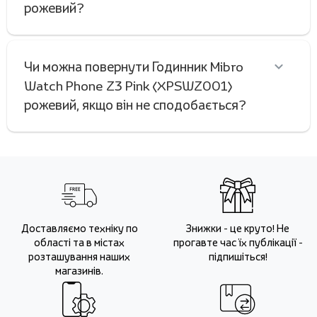
рожевий?
Чи можна повернути Годинник Mibro
Watch Phone Z3 Pink (XPSWZ001)
рожевий, якщо він не сподобається?
Доставляємо техніку по
Знижки - це круто! Не
області та в містах
прогавте час їх публікації -
розташування наших
підпишіться!
магазинів.