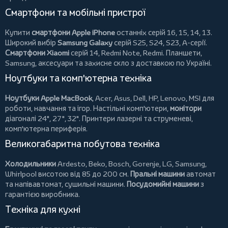
Смартфони та мобільні пристрої
Купити
смартфони Apple iPhone
останніх серій 16, 15, 14, 13.
Широкий вибір
Samsung Galaxy
серій S25, S24, S23, A-серії.
Смартфони Xiaomi
серій 14, Redmi Note, Redmi.
Планшети
,
Samsung, аксесуари та
захисне скло
з доставкою по Україні.
Ноутбуки та комп'ютерна техніка
Ноутбуки Apple MacBook
,
Acer
,
Asus
,
Dell
,
HP
,
Lenovo
,
MSI
для
роботи, навчання та ігор. Настільні комп'ютери,
монітори
діагоналі 24", 27", 32".
Принтери
лазерні та струменеві,
комп'ютерна периферія.
Великогабаритна побутова техніка
Холодильники
Ardesto
,
Beko
,
Bosch
,
Gorenje
,
LG
,
Samsung
,
Whirlpool
висотою від 85 до 200 см.
Пральні машини
автомат
та напівавтомат,
сушильні машини
.
Посудомийні машини
з
гарантією виробника.
Техніка для кухні