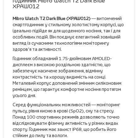
Годинник Mibro Watch T2 Dark Blue
XPAW012
Mibro Watch T2 Dark Blue (XPAW012)
— витончений
смартгодинник у стильному золотистому корпусі, що
ідеально підійде як для щоденного носіння, так і для
особливих подій. Він поєднує елегантний зовнішній
вигляд із сучасними технологіями моніторингу
здоров’я та активності.
Годинник обладнаний 1.75-дюймовим AMOLED-
дисплеєм з високою роздільною здатністю, що
забезпечує насичене зображення, відмінну
контрастність та хорошу видимість на сонці.
Металевий корпус доповнений змінним силіконовим
ремінцем, що гарантує комфортне носіння протягом
усього дня.
Серед функціональних можливостей — моніторинг
пульсу, рівня кисню в крові (SpO2), сну та стресу.
Понад 100 спортивних режимів дозволяють точно
відслідковувати фізичну активність у різних видах
спорту. Годинник має захист IP68, що робить його
стійким до пилу та вологи.