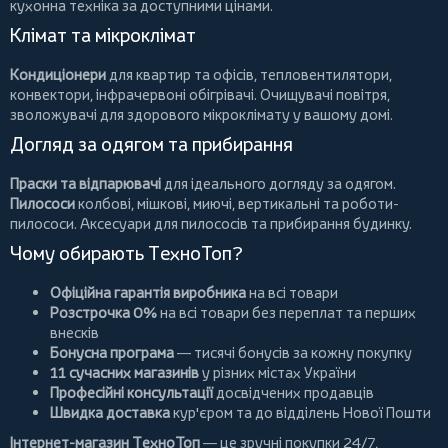
кухонна техніка за доступними цінами.
Клімат та мікроклімат
Кондиціонери
для квартир та офісів,
тепловентилятори
,
конвектори
,
інфрачервоні обігрівачі
.
Очищувачі повітря
,
зволожувачі для здорового мікроклімату у вашому домі.
Догляд за одягом та прибирання
Праски та відпарювачі
для ідеального догляду за одягом.
Пилососи
колбові
,
мішкові
,
миючі
,
вертикальні
та
роботи-
пилососи
. Аксесуари для пилососів та прибирання будинку.
Чому обирають ТехноТоп?
Офіційна гарантія виробника
на всі товари
Розстрочка 0%
на всі товари без переплат та перших
внесків
Бонусна програма
— тисячі бонусів за кожну покупку
11 сучасних магазинів
у різних містах України
Професійні консультації
досвідчених продавців
Швидка доставка
кур'єром та до відділень Нової Пошти
Інтернет-магазин ТехноТоп
— це зручні покупки 24/7,