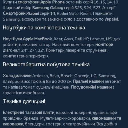
Купити
смартфони Apple iPhone
останніх серій 16, 15, 14, 13.
Широкий вибір
Samsung Galaxy
серій S25, S24, S23, A-серії.
Смартфони Xiaomi
серій 14, Redmi Note, Redmi.
Планшети
,
Samsung, аксесуари та
захисне скло
з доставкою по Україні.
Ноутбуки та комп'ютерна техніка
Ноутбуки Apple MacBook
,
Acer
,
Asus
,
Dell
,
HP
,
Lenovo
,
MSI
для
роботи, навчання та ігор. Настільні комп'ютери,
монітори
діагоналі 24", 27", 32".
Принтери
лазерні та струменеві,
комп'ютерна периферія.
Великогабаритна побутова техніка
Холодильники
Ardesto
,
Beko
,
Bosch
,
Gorenje
,
LG
,
Samsung
,
Whirlpool
висотою від 85 до 200 см.
Пральні машини
автомат
та напівавтомат,
сушильні машини
.
Посудомийні машини
з
гарантією виробника.
Техніка для кухні
Електричні та газові плити
, варильні поверхні, духові шафи
провідних брендів.
Мультиварки-скороварки
,
кавомашини та
кавоварки
,
блендери
,
тостери
,
електрочайники
. Вся дрібна