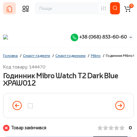
0
+38 (068) 853-60-60
Головна
Смарт-гаджети
Смарт годинники
Mibro
Годинник Mibro W
Код товару: 144470
Годинник Mibro Watch T2 Dark Blue
XPAW012
Товар закінчився
0