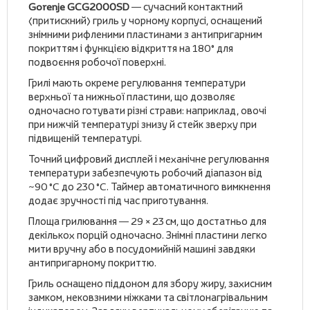
Gorenje GCG2000SD
— сучасний контактний
(притискний) гриль у чорному корпусі, оснащений
знімними рифленими пластинами з антипригарним
покриттям і функцією відкриття на 180° для
подвоєння робочої поверхні.
Грилі мають окреме регулювання температури
верхньої та нижньої пластини, що дозволяє
одночасно готувати різні страви: наприклад, овочі
при нижчій температурі знизу й стейк зверху при
підвищеній температурі.
Точний цифровий дисплей і механічне регулювання
температури забезпечують робочий діапазон від
~90 °C до 230 °C. Таймер автоматичного вимкнення
додає зручності під час приготування.
Площа грилювання — 29 × 23 см, що достатньо для
декількох порцій одночасно. Знімні пластини легко
мити вручну або в посудомийній машині завдяки
антипригарному покриттю.
Гриль оснащено піддоном для збору жиру, захисним
замком, нековзними ніжками та світлонагрівальним