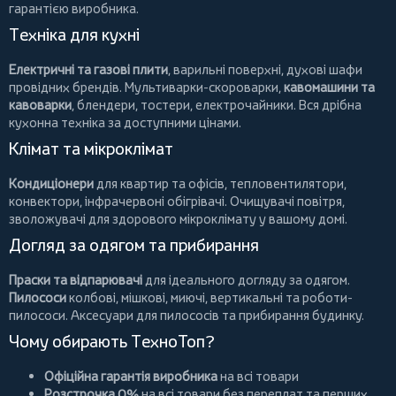
гарантією виробника.
Техніка для кухні
Електричні та газові плити
, варильні поверхні, духові шафи
провідних брендів.
Мультиварки-скороварки
,
кавомашини та
кавоварки
,
блендери
,
тостери
,
електрочайники
. Вся дрібна
кухонна техніка за доступними цінами.
Клімат та мікроклімат
Кондиціонери
для квартир та офісів,
тепловентилятори
,
конвектори
,
інфрачервоні обігрівачі
.
Очищувачі повітря
,
зволожувачі для здорового мікроклімату у вашому домі.
Догляд за одягом та прибирання
Праски та відпарювачі
для ідеального догляду за одягом.
Пилососи
колбові
,
мішкові
,
миючі
,
вертикальні
та
роботи-
пилососи
. Аксесуари для пилососів та прибирання будинку.
Чому обирають ТехноТоп?
Офіційна гарантія виробника
на всі товари
Розстрочка 0%
на всі товари без переплат та перших