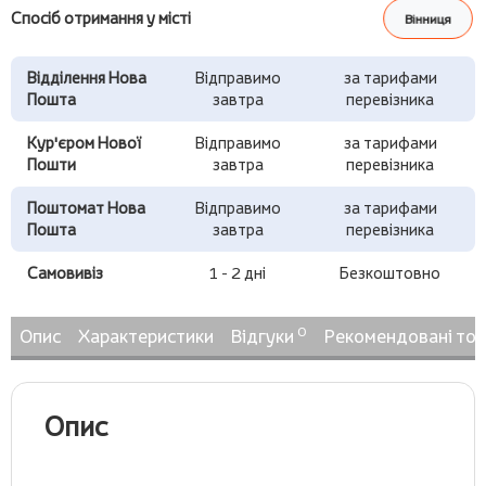
Спосіб отримання у місті
Вінниця
Відділення Нова
Відправимо
за тарифами
Пошта
завтра
перевізника
Кур'єром Нової
Відправимо
за тарифами
Пошти
завтра
перевізника
Поштомат Нова
Відправимо
за тарифами
Пошта
завтра
перевізника
Самовивіз
1 - 2 дні
Безкоштовно
0
Опис
Характеристики
Відгуки
Рекомендовані то
Опис