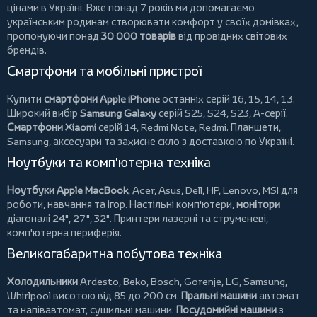
цінами в Україні. Вже понад 7 років ми допомагаємо
українським родинам створювати комфорт у своїх домівках,
пропонуючи понад
30 000 товарів
від провідних світових
брендів.
Смартфони та мобільні пристрої
Купити
смартфони Apple iPhone
останніх серій 16, 15, 14, 13.
Широкий вибір
Samsung Galaxy
серій S25, S24, S23, A-серії.
Смартфони Xiaomi
серій 14, Redmi Note, Redmi.
Планшети
,
Samsung, аксесуари та
захисне скло
з доставкою по Україні.
Ноутбуки та комп'ютерна техніка
Ноутбуки Apple MacBook
,
Acer
,
Asus
,
Dell
,
HP
,
Lenovo
,
MSI
для
роботи, навчання та ігор. Настільні комп'ютери,
монітори
діагоналі 24", 27", 32".
Принтери
лазерні та струменеві,
комп'ютерна периферія.
Великогабаритна побутова техніка
Холодильники
Ardesto
,
Beko
,
Bosch
,
Gorenje
,
LG
,
Samsung
,
Whirlpool
висотою від 85 до 200 см.
Пральні машини
автомат
та напівавтомат,
сушильні машини
.
Посудомийні машини
з