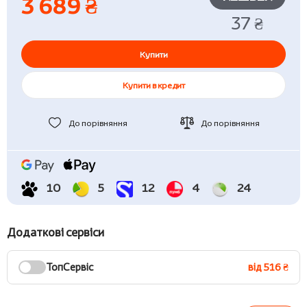
3 689 ₴
37 ₴
Купити
Купити в кредит
До порівняння
До порівняння
10
5
12
4
24
Додаткові сервіси
ТопСервіс
від 516 ₴