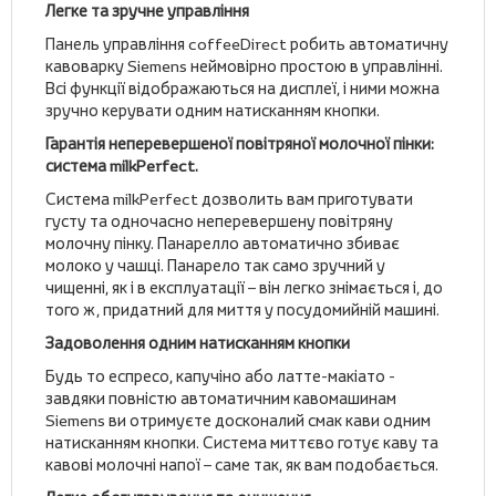
Легке та зручне управління
Панель управління coffeeDirect робить автоматичну
кавоварку Siemens неймовірно простою в управлінні.
Всі функції відображаються на дисплеї, і ними можна
зручно керувати одним натисканням кнопки.
Гарантія неперевершеної повітряної молочної пінки:
система milkPerfect.
Система milkPerfect дозволить вам приготувати
густу та одночасно неперевершену повітряну
молочну пінку. Панарелло автоматично збиває
молоко у чашці. Панарело так само зручний у
чищенні, як і в експлуатації – він легко знімається і, до
того ж, придатний для миття у посудомийній машині.
Задоволення одним натисканням кнопки
Будь то еспресо, капучіно або латте-макіато -
завдяки повністю автоматичним кавомашинам
Siemens ви отримуєте досконалий смак кави одним
натисканням кнопки. Система миттєво готує каву та
кавові молочні напої – саме так, як вам подобається.