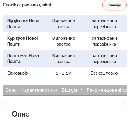
Спосіб отримання у місті
Вінниця
Відділення Нова
Відправимо
за тарифами
Пошта
завтра
перевізника
Кур'єром Нової
Відправимо
за тарифами
Пошти
завтра
перевізника
Поштомат Нова
Відправимо
за тарифами
Пошта
завтра
перевізника
Самовивіз
1 - 2 дні
Безкоштовно
0
Опис
Характеристики
Відгуки
Рекомендовані то
Опис