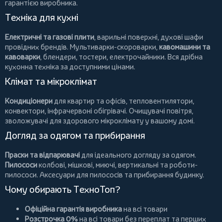
гарантією виробника.
Техніка для кухні
Електричні та газові плити
, варильні поверхні, духові шафи
провідних брендів.
Мультиварки-скороварки
,
кавомашини та
кавоварки
,
блендери
,
тостери
,
електрочайники
. Вся дрібна
кухонна техніка за доступними цінами.
Клімат та мікроклімат
Кондиціонери
для квартир та офісів,
тепловентилятори
,
конвектори
,
інфрачервоні обігрівачі
.
Очищувачі повітря
,
зволожувачі для здорового мікроклімату у вашому домі.
Догляд за одягом та прибирання
Праски та відпарювачі
для ідеального догляду за одягом.
Пилососи
колбові
,
мішкові
,
миючі
,
вертикальні
та
роботи-
пилососи
. Аксесуари для пилососів та прибирання будинку.
Чому обирають ТехноТоп?
Офіційна гарантія виробника
на всі товари
Розстрочка 0%
на всі товари без переплат та перших