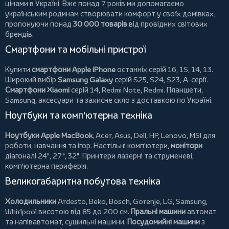
цінами в Україні. Вже понад 7 років ми допомагаємо
українським родинам створювати комфорт у своїх домівках,
пропонуючи понад
30 000 товарів
від провідних світових
брендів.
Смартфони та мобільні пристрої
Купити
смартфони Apple iPhone
останніх серій 16, 15, 14, 13.
Широкий вибір
Samsung Galaxy
серій S25, S24, S23, A-серії.
Смартфони Xiaomi
серій 14, Redmi Note, Redmi.
Планшети
,
Samsung, аксесуари та
захисне скло
з доставкою по Україні.
Ноутбуки та комп'ютерна техніка
Ноутбуки Apple MacBook
,
Acer
,
Asus
,
Dell
,
HP
,
Lenovo
,
MSI
для
роботи, навчання та ігор. Настільні комп'ютери,
монітори
діагоналі 24", 27", 32".
Принтери
лазерні та струменеві,
комп'ютерна периферія.
Великогабаритна побутова техніка
Холодильники
Ardesto
,
Beko
,
Bosch
,
Gorenje
,
LG
,
Samsung
,
Whirlpool
висотою від 85 до 200 см.
Пральні машини
автомат
та напівавтомат,
сушильні машини
.
Посудомийні машини
з