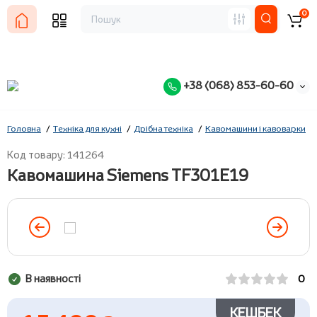
0
+38 (068) 853-60-60
Головна
Техніка для кухні
Дрібна техніка
Кавомашини і кавоварки
Код товару: 141264
Кавомашина Siemens TF301E19
В наявності
0
КЕШБЕК