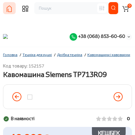
0
+38 (068) 853-60-60
Головна
Техніка для кухні
Дрібна техніка
Кавомашини і кавоварки
Код товару: 152157
Кавомашина Siemens TP713R09
В наявності
0
КЕШБЕК