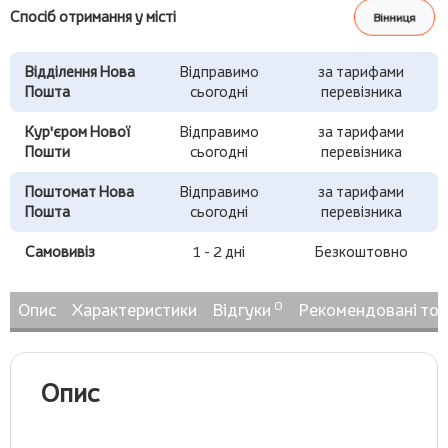
Спосіб отримання у місті
Вінниця
Відділення Нова
Відправимо
за тарифами
Пошта
сьогодні
перевізника
Кур'єром Нової
Відправимо
за тарифами
Пошти
сьогодні
перевізника
Поштомат Нова
Відправимо
за тарифами
Пошта
сьогодні
перевізника
Самовивіз
1 - 2 дні
Безкоштовно
0
Опис
Характеристики
Відгуки
Рекомендовані то
Опис