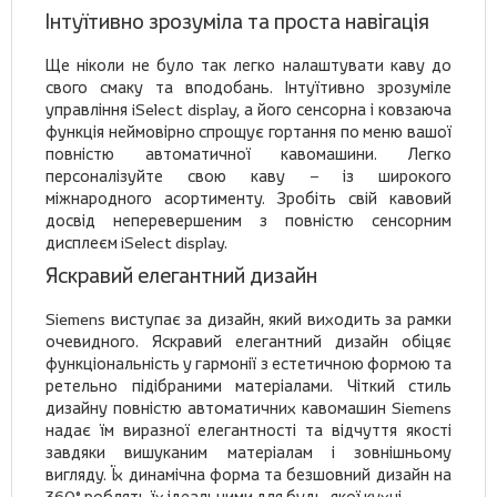
Інтуїтивно зрозуміла та проста навігація
Ще ніколи не було так легко налаштувати каву до
свого смаку та вподобань. Інтуїтивно зрозуміле
управління iSelect display, а його сенсорна і ковзаюча
функція неймовірно спрощує гортання по меню вашої
повністю автоматичної кавомашини. Легко
персоналізуйте свою каву – із широкого
міжнародного асортименту. Зробіть свій кавовий
досвід неперевершеним з повністю сенсорним
дисплеєм iSelect display.
Яскравий елегантний дизайн
Siemens виступає за дизайн, який виходить за рамки
очевидного. Яскравий елегантний дизайн обіцяє
функціональність у гармонії з естетичною формою та
ретельно підібраними матеріалами. Чіткий стиль
дизайну повністю автоматичних кавомашин Siemens
надає їм виразної елегантності та відчуття якості
завдяки вишуканим матеріалам і зовнішньому
вигляду. Їх динамічна форма та безшовний дизайн на
360° роблять їх ідеальними для будь-якої кухні.