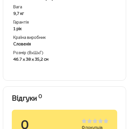
Вага
9,7 кг
Гарантія
1 рік
Країна виробник
Словенія
Розмір (ВхШхГ)
46.7 х 38 х 35,2 см
0
Відгуки
0
0
покупців