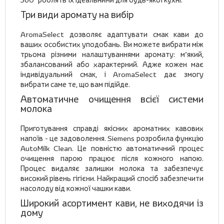
Три види аромату на вибір
AromaSelect дозволяє адаптувати смак кави до
ваших особистих уподобань. Ви можете вибрати між
трьома різними налаштуваннями аромату: м’який,
збалансований або характерний. Адже кожен має
індивідуальний смак, і AromaSelect дає змогу
вибрати саме те, що вам підійде.
Автоматичне очищення всієї системи
молока
Приготування справді якісних ароматних кавових
напоїв - це задоволення. Siemens розробила функцію
AutoMilk Clean. Це повністю автоматичний процес
очищення парою працює після кожного напою.
Процес видаляє залишки молока та забезпечує
високий рівень гігієни. Найкращий спосіб забезпечити
насолоду від кожної чашки кави.
Широкий асортимент кави, не виходячи із
дому