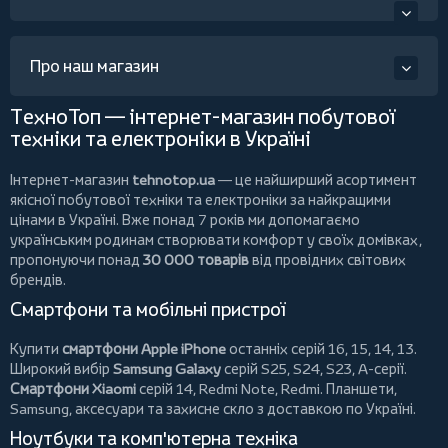
Про наш магазин
ТехноТоп — інтернет-магазин побутової
техніки та електроніки в Україні
Інтернет-магазин
tehnotop.ua
— це найширший асортимент
якісної побутової техніки та електроніки за найкращими
цінами в Україні. Вже понад 7 років ми допомагаємо
українським родинам створювати комфорт у своїх домівках,
пропонуючи понад
30 000 товарів
від провідних світових
брендів.
Смартфони та мобільні пристрої
Купити
смартфони Apple iPhone
останніх серій 16, 15, 14, 13.
Широкий вибір
Samsung Galaxy
серій S25, S24, S23, A-серії.
Смартфони Xiaomi
серій 14, Redmi Note, Redmi.
Планшети
,
Samsung, аксесуари та
захисне скло
з доставкою по Україні.
Ноутбуки та комп'ютерна техніка