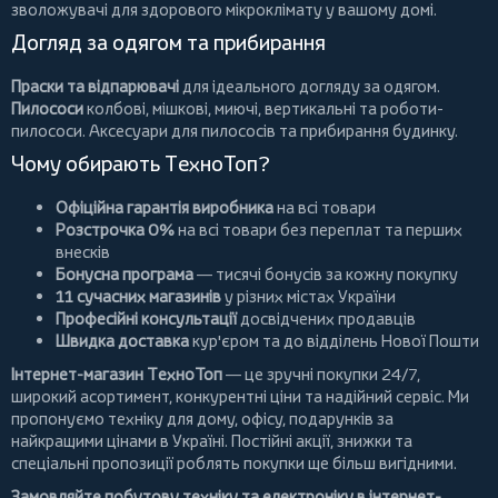
зволожувачі для здорового мікроклімату у вашому домі.
Догляд за одягом та прибирання
Праски та відпарювачі
для ідеального догляду за одягом.
Пилососи
колбові
,
мішкові
,
миючі
,
вертикальні
та
роботи-
пилососи
. Аксесуари для пилососів та прибирання будинку.
Чому обирають ТехноТоп?
Офіційна гарантія виробника
на всі товари
Розстрочка 0%
на всі товари без переплат та перших
внесків
Бонусна програма
— тисячі бонусів за кожну покупку
11 сучасних магазинів
у різних містах України
Професійні консультації
досвідчених продавців
Швидка доставка
кур'єром та до відділень Нової Пошти
Інтернет-магазин ТехноТоп
— це зручні покупки 24/7,
широкий асортимент, конкурентні ціни та надійний сервіс. Ми
пропонуємо
техніку для дому
, офісу, подарунків за
найкращими цінами в Україні. Постійні
акції
, знижки та
спеціальні пропозиції роблять покупки ще більш вигідними.
Замовляйте побутову техніку та електроніку в інтернет-