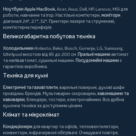
Ноутбуки Apple MacBook
,
Acer
,
Asus
,
Dell
,
HP
,
Lenovo
,
MSI
для
роботи, навчання та ігор. Настільні комп'ютери,
монітори
діагоналі 24", 27", 32".
Принтери
лазерні та струменеві,
комп'ютерна периферія.
Великогабаритна побутова техніка
Холодильники
Ardesto
,
Beko
,
Bosch
,
Gorenje
,
LG
,
Samsung
,
Whirlpool
висотою від 85 до 200 см.
Пральні машини
автомат
та напівавтомат,
сушильні машини
.
Посудомийні машини
з
гарантією виробника.
Техніка для кухні
Електричні та газові плити
, варильні поверхні, духові шафи
провідних брендів.
Мультиварки-скороварки
,
кавомашини та
кавоварки
,
блендери
,
тостери
,
електрочайники
. Вся дрібна
кухонна техніка за доступними цінами.
Клімат та мікроклімат
Кондиціонери
для квартир та офісів,
тепловентилятори
,
конвектори
,
інфрачервоні обігрівачі
.
Очищувачі повітря
,