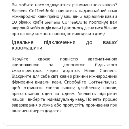
Ви любите насолоджуватися різноманітною кавою?
Siemens CoffeeWorld приносить надзвичайний смак
міжнародної кави прямо у ваш дім. З варіаціями кави з
10 різних країн Siemens CoffeeWorld пропонує вам
широкий вибір видів кави і дає змогу дізнатися більше
про основу кожного напою, не виходячи з дому.
Ідеальне підключення до вашої
кавомашини
Керуйте своєю повністю автоматичною
кавомашиною за допомогою будь-якого
смартпристрою через додаток Home Connect.
Відкрийте для себе світ кави з різними міжнародними
фірмовими видами кави. Спробуйте CoffeePlaylist,
щоб отримати список ваших улюблених напоїв,
приготованих один за одним. Увімкніть підігрівач
чашок і виберіть індивідуальну каву. Почніть процес
заварювання з ліжка або пропустіть промивання при
включенні через додаток.