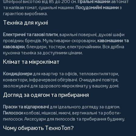
Whirlpool
висотою від 85 до 200 см.
Пральні машини
автомат
та напівавтомат,
сушильні машини
.
Посудомийні машини
з
гарантією виробника.
Техніка для кухні
Електричні та газові плити
, варильні поверхні, духові шафи
провідних брендів.
Мультиварки-скороварки
,
кавомашини та
кавоварки
,
блендери
,
тостери
,
електрочайники
. Вся дрібна
кухонна техніка за доступними цінами.
Клімат та мікроклімат
Кондиціонери
для квартир та офісів,
тепловентилятори
,
конвектори
,
інфрачервоні обігрівачі
.
Очищувачі повітря
,
зволожувачі для здорового мікроклімату у вашому домі.
Догляд за одягом та прибирання
Праски та відпарювачі
для ідеального догляду за одягом.
Пилососи
колбові
,
мішкові
,
миючі
,
вертикальні
та
роботи-
пилососи
. Аксесуари для пилососів та прибирання будинку.
Чому обирають ТехноТоп?