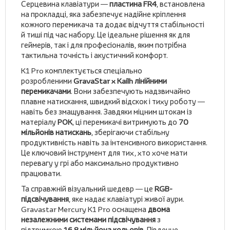
Серцевина клавіатури —
пластина FR4
, встановлена
на прокладці, яка забезпечує надійне кріплення
кожного перемикача та додає відчуття стабільності
й тиші під час набору. Це ідеальне рішення як для
геймерів, так і для професіоналів, яким потрібна
тактильна точність і акустичний комфорт.
K1 Pro комплектується спеціально
розробленими
GravaStar x Kailh лінійними
перемикачами
. Вони забезпечують надзвичайно
плавне натискання, швидкий відскок і тиху роботу —
навіть без змащування. Завдяки міцним штокам із
матеріалу
POK
, ці перемикачі витримують до
70
мільйонів натискань
, зберігаючи стабільну
продуктивність навіть за інтенсивного використання.
Це ключовий інструмент для тих, хто хоче мати
перевагу у грі або максимально продуктивно
працювати.
Та справжній візуальний шедевр — це
RGB-
підсвічування
, яке надає клавіатурі живої аури.
Gravastar Mercury K1 Pro оснащена
двома
незалежними системами підсвічування
з
підтримкою
16.8 мільйона кольорів
. Південне