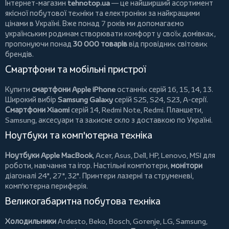
Інтернет-магазин
tehnotop.ua
— це найширший асортимент
якісної побутової техніки та електроніки за найкращими
цінами в Україні. Вже понад 7 років ми допомагаємо
українським родинам створювати комфорт у своїх домівках,
пропонуючи понад
30 000 товарів
від провідних світових
брендів.
Смартфони та мобільні пристрої
Купити
смартфони Apple iPhone
останніх серій 16, 15, 14, 13.
Широкий вибір
Samsung Galaxy
серій S25, S24, S23, A-серії.
Смартфони Xiaomi
серій 14, Redmi Note, Redmi.
Планшети
,
Samsung, аксесуари та
захисне скло
з доставкою по Україні.
Ноутбуки та комп'ютерна техніка
Ноутбуки Apple MacBook
,
Acer
,
Asus
,
Dell
,
HP
,
Lenovo
,
MSI
для
роботи, навчання та ігор. Настільні комп'ютери,
монітори
діагоналі 24", 27", 32".
Принтери
лазерні та струменеві,
комп'ютерна периферія.
Великогабаритна побутова техніка
Холодильники
Ardesto
,
Beko
,
Bosch
,
Gorenje
,
LG
,
Samsung
,