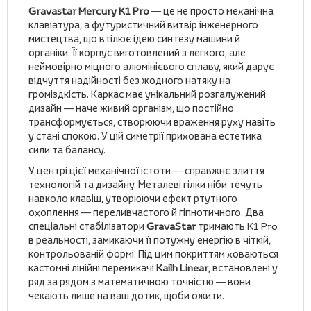
Gravastar Mercury K1 Pro
— це не просто механічна
клавіатура, а футуристичний витвір інженерного
мистецтва, що втілює ідею синтезу машини й
органіки. Її корпус виготовлений з легкого, але
неймовірно міцного алюмінієвого сплаву, який дарує
відчуття надійності без жодного натяку на
громіздкість. Каркас має унікальний розгалужений
дизайн — наче живий організм, що постійно
трансформується, створюючи враження руху навіть
у стані спокою. У цій симетрії прихована естетика
сили та балансу.
У центрі цієї механічної істоти — справжнє злиття
технологій та дизайну. Металеві гілки ніби течуть
навколо клавіш, утворюючи ефект ртутного
охоплення — переливчастого й гіпнотичного. Два
спеціальні стабілізатори
GravaStar
тримають K1 Pro
в реальності, замикаючи її потужну енергію в чіткій,
контрольованій формі. Під цим покриттям ховаються
кастомні лінійні перемикачі
Kailh Linear
, встановлені у
ряд за рядом з математичною точністю — вони
чекають лише на ваш дотик, щоби ожити.