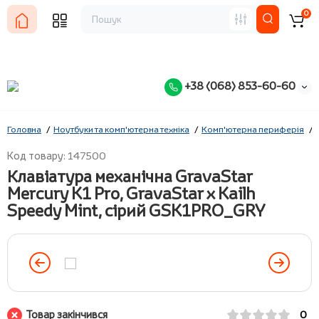
0
+38 (068) 853-60-60
Головна
Ноутбуки та комп'ютерна техніка
Комп'ютерна периферія
Код товару: 147500
Клавіатура механічна GravaStar
Mercury K1 Pro, GravaStar x Kailh
Speedy Mint, сірий GSK1PRO_GRY
Товар закінчився
0