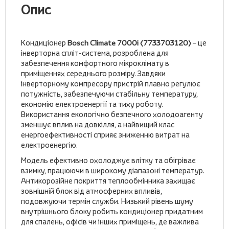
Опис
Кондиціонер
Bosch Climate 7000i (7733703120)
– це
інверторна спліт-система, розроблена для
забезпечення комфортного мікроклімату в
приміщеннях середнього розміру. Завдяки
інверторному компресору пристрій плавно регулює
потужність, забезпечуючи стабільну температуру,
економію електроенергії та тиху роботу.
Використання екологічно безпечного холодоагенту
зменшує вплив на довкілля, а найвищий клас
енергоефективності сприяє зниженню витрат на
електроенергію.
Модель ефективно охолоджує влітку та обігріває
взимку, працюючи в широкому діапазоні температур.
Антикорозійне покриття теплообмінника захищає
зовнішній блок від атмосферних впливів,
подовжуючи термін служби. Низький рівень шуму
внутрішнього блоку робить кондиціонер придатним
для спалень, офісів чи інших приміщень, де важлива