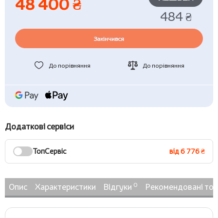
48 400 ₴
484 ₴
Закінчився
До порівняння
До порівняння
Додаткові сервіси
ТопСервіс
від 6 776 ₴
0
Опис
Характеристики
Відгуки
Рекомендовані то