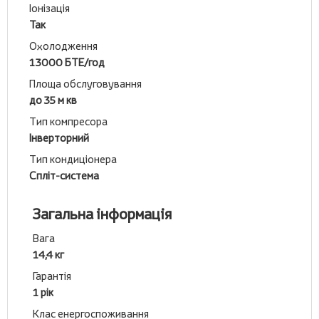
Іонізація
Так
Охолодження
13000 БТЕ/год
Площа обслуговування
до 35 м кв
Тип компресора
Інверторний
Тип кондиціонера
Спліт-система
Загальна інформація
Вага
14,4 кг
Гарантія
1 рік
Клас енергоспоживання