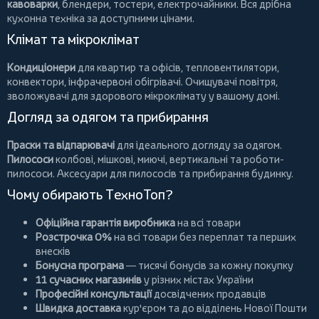
кавоварки
,
блендери
,
тостери
,
електрочайники
. Вся дрібна
кухонна техніка за доступними цінами.
Клімат та мікроклімат
Кондиціонери
для квартир та офісів,
тепловентилятори
,
конвектори
,
інфрачервоні обігрівачі
.
Очищувачі повітря
,
зволожувачі для здорового мікроклімату у вашому домі.
Догляд за одягом та прибирання
Праски та відпарювачі
для ідеального догляду за одягом.
Пилососи
колбові
,
мішкові
,
миючі
,
вертикальні
та
роботи-
пилососи
. Аксесуари для пилососів та прибирання будинку.
Чому обирають ТехноТоп?
Офіційна гарантія виробника
на всі товари
Розстрочка 0%
на всі товари без переплат та перших
внесків
Бонусна програма
— тисячі бонусів за кожну покупку
11 сучасних магазинів
у різних містах України
Професійні консультації
досвідчених продавців
Швидка доставка
кур'єром та до відділень Нової Пошти