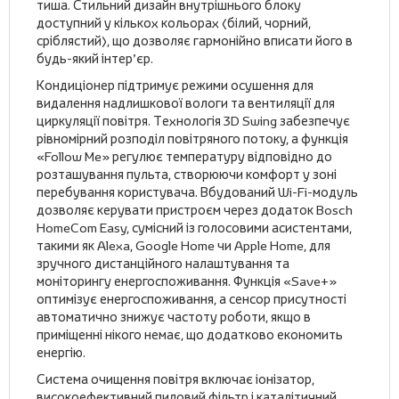
тиша. Стильний дизайн внутрішнього блоку
доступний у кількох кольорах (білий, чорний,
сріблястий), що дозволяє гармонійно вписати його в
будь-який інтер’єр.
Кондиціонер підтримує режими осушення для
видалення надлишкової вологи та вентиляції для
циркуляції повітря. Технологія 3D Swing забезпечує
рівномірний розподіл повітряного потоку, а функція
«Follow Me» регулює температуру відповідно до
розташування пульта, створюючи комфорт у зоні
перебування користувача. Вбудований Wi-Fi-модуль
дозволяє керувати пристроєм через додаток Bosch
HomeCom Easy, сумісний із голосовими асистентами,
такими як Alexa, Google Home чи Apple Home, для
зручного дистанційного налаштування та
моніторингу енергоспоживання. Функція «Save+»
оптимізує енергоспоживання, а сенсор присутності
автоматично знижує частоту роботи, якщо в
приміщенні нікого немає, що додатково економить
енергію.
Система очищення повітря включає іонізатор,
високоефективний пиловий фільтр і каталітичний