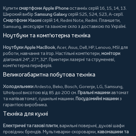
Купити
смартфони Apple iPhone
останніх серій 16, 15, 14, 13.
Широкий вибір
Samsung Galaxy
серій S25, S24, S23, A-серії.
Смартфони Xiaomi
серій 14, Redmi Note, Redmi.
Планшети
,
Samsung, аксесуари та
захисне скло
з доставкою по Україні.
Ноутбуки та комп'ютерна техніка
Ноутбуки Apple MacBook
,
Acer
,
Asus
,
Dell
,
HP
,
Lenovo
,
MSI
для
роботи, навчання та ігор. Настільні комп'ютери,
монітори
діагоналі 24", 27", 32".
Принтери
лазерні та струменеві,
комп'ютерна периферія.
Великогабаритна побутова техніка
Холодильники
Ardesto
,
Beko
,
Bosch
,
Gorenje
,
LG
,
Samsung
,
Whirlpool
висотою від 85 до 200 см.
Пральні машини
автомат
та напівавтомат,
сушильні машини
.
Посудомийні машини
з
гарантією виробника.
Техніка для кухні
Електричні та газові плити
, варильні поверхні, духові шафи
провідних брендів.
Мультиварки-скороварки
,
кавомашини та