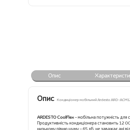
Опис
Характеристи
Опис
Кондиціонер мобільний Ardesto ARD-ACM1
ARDESTO CoolFlex
– мобільна потужність для 
Продуктивність кондиціонера становить 12 000
низькому рівню шуму – 65 дБ, не заважає ані 