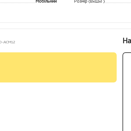
Мобільний
Розмір (ВхШхГ)
На
RD-ACM12