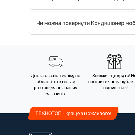
Чи можна повернути Кондиціонер моб
Доставляємо техніку по
Знижки - це круто! Н
області та в містах
прогавте час їх публіка
розташування наших
- підпишіться!
магазинів.
ТЕХНОТОП - краще з можливого!