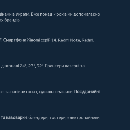
інами в Україні. Вже понад 7 років ми допомагаємо
их брендів.
ї.
Смартфони Xiaomi
серій 14, Redmi Note, Redmi.
и
діагоналі 24", 27", 32".
Принтери
лазерні та
т та напівавтомат,
сушильні машини
.
Посудомийні
та кавоварки
,
блендери
,
тостери
,
електрочайники
.