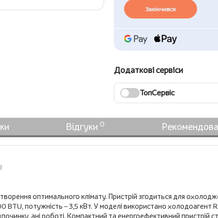
Закінчився
Додаткові сервіси
ТопСервіс
0
ки
Відгуки
Рекомендова
2
створення оптимального клімату. Пристрій згодиться для охолодж
 BTU, потужність – 3,5 кВт. У моделі використано холодоагент R
відпочинку, ані роботі. Компактний та енергоефективний пристрі