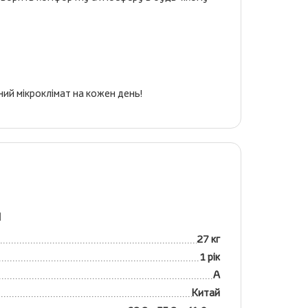
ий мікроклімат на кожен день!
я
27 кг
1 рік
А
Китай