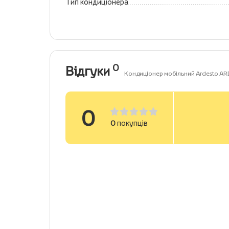
Тип кондиціонера
0
Відгуки
Кондиціонер мобільний Ardesto A
0
0
покупців