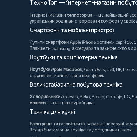
ТехноТоп — інтернет-магазин побутов
Інтернет-магазин
tehnotop.ua
— це найширший асорт
українським родинам створювати комфорт у своїх
Смартфони та мобільні пристрої
Купити
смартфони Apple iPhone
останніх серій 16, 1
Планшети
, Samsung, аксесуари та
захисне скло
з до
Ноутбуки та комп'ютерна техніка
Ноутбуки Apple MacBook
,
Acer
,
Asus
,
Dell
,
HP
,
Lenov
струменеві, комп'ютерна периферія.
Великогабаритна побутова техніка
Холодильники
Ardesto
,
Beko
,
Bosch
,
Gorenje
,
LG
,
Sa
машини
з гарантією виробника.
Техніка для кухні
Електричні та газові плити
, варильні поверхні, дух
Вся дрібна кухонна техніка за доступними цінами.