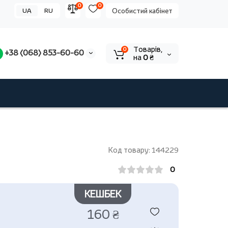
0
0
UA
RU
Особистий кабінет
Tоварів,
0
+38 (068) 853-60-60
на
0 ₴
Код товару: 144229
0
КЕШБЕК
160 ₴