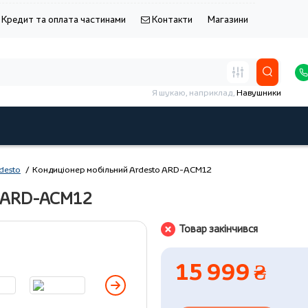
Кредит та оплата частинами
Контакти
Магазини
Я шукаю, наприклад,
Навушники
desto
Кондиціонер мобільний Ardesto ARD-ACM12
o ARD-ACM12
Товар закінчився
15 999 ₴