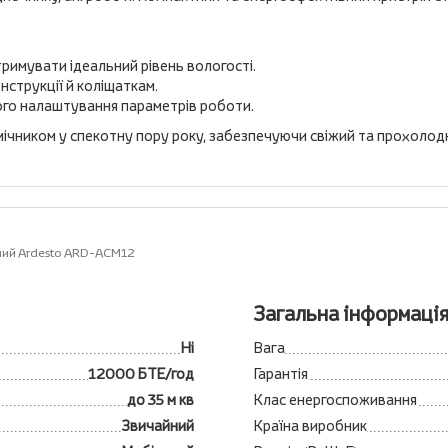
римувати ідеальний рівень вологості.
нструкції й коліщаткам.
ого налаштування параметрів роботи.
ічником у спекотну пору року, забезпечуючи свіжий та прохолодн
ний Ardesto ARD-ACM12
Загальна інформаці
Ні
Вага
12000 БТЕ/год
Гарантія
до 35 м кв
Клас енергоспоживання
Звичайний
Країна виробник