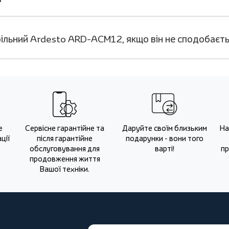
ільний Ardesto ARD-ACM12, якщо він не сподобаєт
е
Сервісне гарантійне та
Даруйте своїм близьким
На
ції
після гарантійне
подарунки - вони того
обслуговування для
варті!
пр
продовження життя
Вашої техніки.