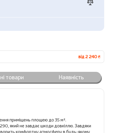
від 2 240 ₴
ні товари
Наявність
ення приміщень площею до 35 м².
290, який не завдає шкоди довкіллю. Завдяки
й створить комфортну атмосферу в будь-якому