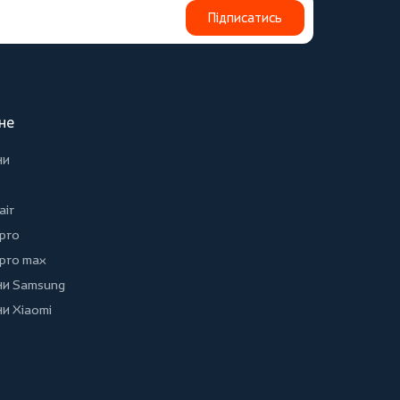
Підписатись
не
ни
air
 pro
 pro max
и Samsung
и Xiaomi