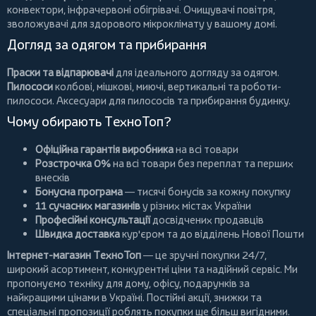
конвектори
,
інфрачервоні обігрівачі
.
Очищувачі повітря
,
зволожувачі для здорового мікроклімату у вашому домі.
Догляд за одягом та прибирання
Праски та відпарювачі
для ідеального догляду за одягом.
Пилососи
колбові
,
мішкові
,
миючі
,
вертикальні
та
роботи-
пилососи
. Аксесуари для пилососів та прибирання будинку.
Чому обирають ТехноТоп?
Офіційна гарантія виробника
на всі товари
Розстрочка 0%
на всі товари без переплат та перших
внесків
Бонусна програма
— тисячі бонусів за кожну покупку
11 сучасних магазинів
у різних містах України
Професійні консультації
досвідчених продавців
Швидка доставка
кур'єром та до відділень Нової Пошти
Інтернет-магазин ТехноТоп
— це зручні покупки 24/7,
широкий асортимент, конкурентні ціни та надійний сервіс. Ми
пропонуємо
техніку для дому
, офісу, подарунків за
найкращими цінами в Україні. Постійні
акції
, знижки та
спеціальні пропозиції роблять покупки ще більш вигідними.