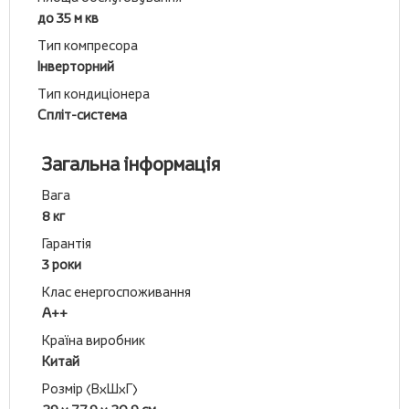
до 35 м кв
Тип компресора
Інверторний
Тип кондиціонера
Спліт-система
Загальна інформація
Вага
8 кг
Гарантія
3 роки
Клас енергоспоживання
А++
Країна виробник
Китай
Розмір (ВхШхГ)