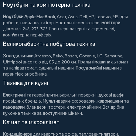
Ноутбуки та комп'ютерна техніка
Ноутбуки Apple MacBook
,
Acer
,
Asus
,
Dell
,
HP
,
Lenovo
,
MSI
для
роботи, навчання та ігор. Настільні комп'ютери,
монітори
діагоналі 24", 27", 32".
Принтери
лазерні та струменеві,
комп'ютерна периферія.
Великогабаритна побутова техніка
Холодильники
Ardesto
,
Beko
,
Bosch
,
Gorenje
,
LG
,
Samsung
,
Whirlpool
висотою від 85 до 200 см.
Пральні машини
автомат
та напівавтомат,
сушильні машини
.
Посудомийні машини
з
гарантією виробника.
Техніка для кухні
Електричні та газові плити
, варильні поверхні, духові шафи
провідних брендів.
Мультиварки-скороварки
,
кавомашини та
кавоварки
,
блендери
,
тостери
,
електрочайники
. Вся дрібна
кухонна техніка за доступними цінами.
Клімат та мікроклімат
Кондиціонери
для квартир та офісів,
тепловентилятори
,