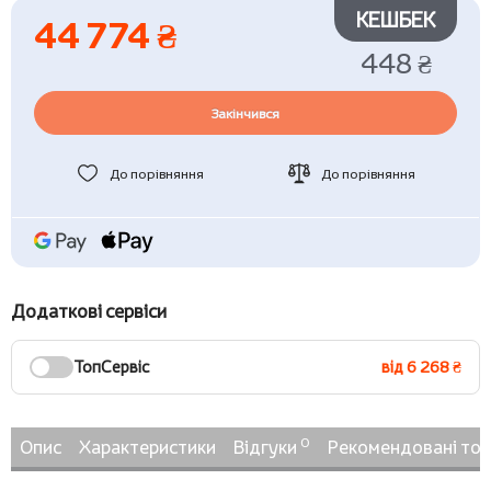
КЕШБЕК
44 774 ₴
448 ₴
Закінчився
До порівняння
До порівняння
Додаткові сервіси
ТопСервіс
від 6 268 ₴
0
Опис
Характеристики
Відгуки
Рекомендовані то