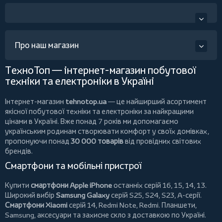
Про наш магазин
ТехноТоп — інтернет-магазин побутової
техніки та електроніки в Україні
Інтернет-магазин
tehnotop.ua
— це найширший асортимент
якісної побутової техніки та електроніки за найкращими
цінами в Україні. Вже понад 7 років ми допомагаємо
українським родинам створювати комфорт у своїх домівках,
пропонуючи понад
30 000 товарів
від провідних світових
брендів.
Смартфони та мобільні пристрої
Купити
смартфони Apple iPhone
останніх серій 16, 15, 14, 13.
Широкий вибір
Samsung Galaxy
серій S25, S24, S23, A-серії.
Смартфони Xiaomi
серій 14, Redmi Note, Redmi.
Планшети
,
Samsung, аксесуари та
захисне скло
з доставкою по Україні.