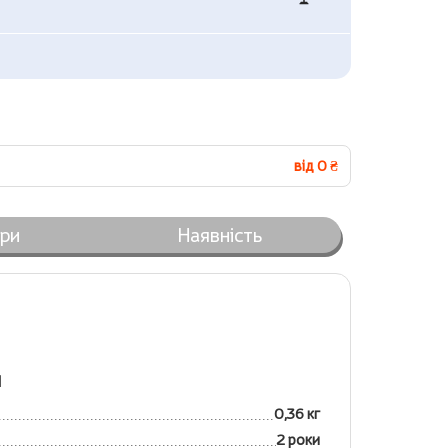
від 0 ₴
ари
Наявність
я
0,36 кг
2 роки