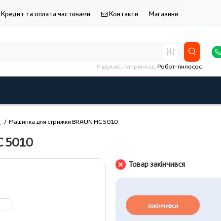
Кредит та оплата частинами
Контакти
Магазини
Я шукаю, наприклад,
Робот-пилосос
n
Машинка для стрижки BRAUN HC 5010
C 5010
Товар закінчився
Закінчився