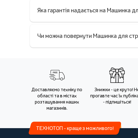
Яка гарантія надається на Машинка 
Чи можна повернути Машинка для стр
Доставляємо техніку по
Знижки - це круто! Н
області та в містах
прогавте час їх публіка
розташування наших
- підпишіться!
магазинів.
ТЕХНОТОП - краще з можливого!