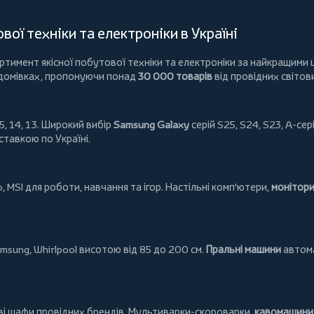
ої техніки та електроніки в Україні
имент якісної побутової техніки та електроніки за найкращими ц
 домівках, пропонуючи понад
30 000 товарів
від провідних світов
5, 14, 13. Широкий вибір
Samsung Galaxy
серій S25, S24, S23, A-сері
ставкою по Україні.
o
,
MSI
для роботи, навчання та ігор. Настільні комп'ютери,
монітор
msung
,
Whirlpool
висотою від 85 до 200 см.
Пральні машини
автома
ові шафи провідних брендів.
Мультиварки-скороварки
,
кавомашини 