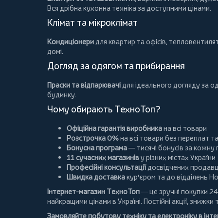
Вся дрібна кухонна техніка за доступними цінами.
Клімат та мікроклімат
Кондиціонери
для квартир та офісів,
тепловентиля
домі.
Догляд за одягом та прибирання
Праски та відпарювачі
для ідеального догляду за о
будинку.
Чому обирають ТехноТоп?
Офіційна гарантія виробника
на всі товари
Розстрочка 0%
на всі товари без переплат т
Бонусна програма
— тисячі бонусів за кожну
11 сучасних магазинів
у різних містах України
Професійні консультації
досвідчених продавц
Швидка доставка
кур'єром та до відділень Н
Інтернет-магазин ТехноТоп
— це зручні покупки 24
найкращими цінами в Україні. Постійні
акції
, знижки 
Замовляйте побутову техніку та електроніку в інт