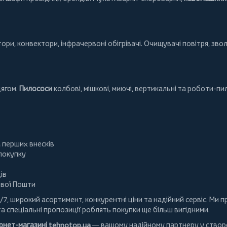
тори
,
конвектори
,
інфрачервоні обігрівачі
.
Очищувачі повітря
, зво
дягом.
Пилососи
колбові
,
мішкові
,
миючі
,
вертикальні
та
роботи-пи
а перших внесків
 покупку
ів
ової Пошти
/7, широкий асортимент, конкурентні ціни та надійний сервіс. Ми
та спеціальні пропозиції роблять покупки ще більш вигідними.
ернет-магазині
tehnotop.ua
— вашому надійному партнеру у створе