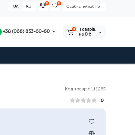
0
0
UA
RU
Особистий кабінет
Tоварів,
0
+38 (068) 853-60-60
на
0 ₴
Код товару: 111285
0