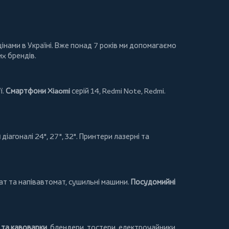
інами в Україні. Вже понад 7 років ми допомагаємо
их брендів.
ї.
Смартфони Xiaomi
серій 14, Redmi Note, Redmi.
и
діагоналі 24", 27", 32".
Принтери
лазерні та
т та напівавтомат,
сушильні машини
.
Посудомийні
та кавоварки
,
блендери
,
тостери
,
електрочайники
.