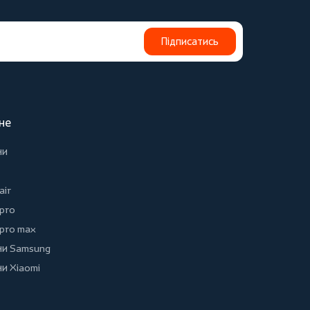
Підписатись
не
ни
air
 pro
 pro max
и Samsung
и Xiaomi