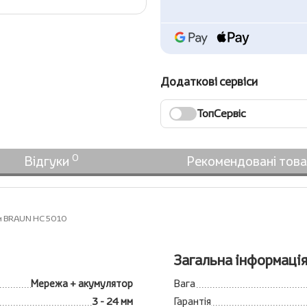
Додаткові сервіси
ТопСервіс
0
Відгуки
Рекомендовані тов
и BRAUN HC 5010
Загальна інформаці
Мережа + акумулятор
Вага
3 - 24 мм
Гарантія