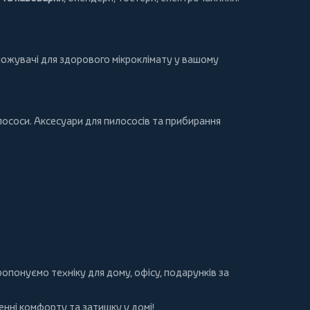
ложувачі для здорового мікроклімату у вашому
лососи
. Аксесуари для пилососів та прибирання
 пропонуємо
техніку для дому
, офісу, подарунків за
нні комфорту та затишку у домі!