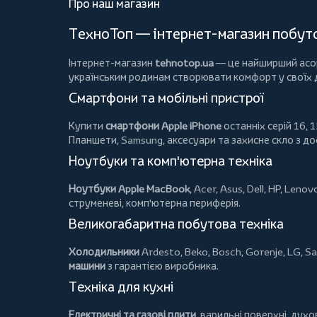
Про наш магазин
ТехноТоп — інтернет-магазин побутов
Інтернет-магазин
tehnotop.ua
— це найширший асорт
українським родинам створювати комфорт у своїх
Смартфони та мобільні пристрої
Купити
смартфони Apple iPhone
останніх серій 16, 1
Планшети
, Samsung, аксесуари та
захисне скло
з до
Ноутбуки та комп'ютерна техніка
Ноутбуки Apple MacBook
,
Acer
,
Asus
,
Dell
,
HP
,
Lenov
струменеві, комп'ютерна периферія.
Великогабаритна побутова техніка
Холодильники
Ardesto
,
Beko
,
Bosch
,
Gorenje
,
LG
,
Sa
машини
з гарантією виробника.
Техніка для кухні
Електричні та газові плити
, варильні поверхні, дух