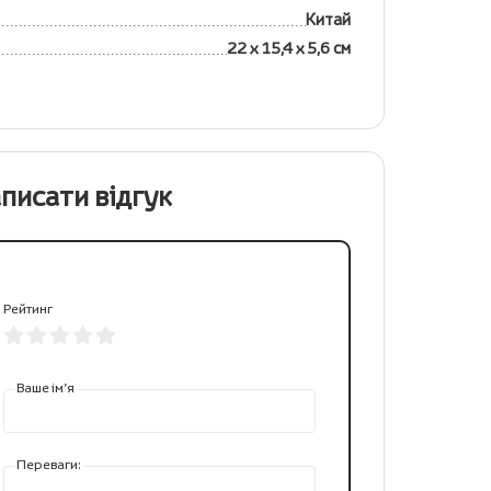
Китай
22 х 15,4 х 5,6 см
писати відгук
Рейтинг
Ваше ім’я
Переваги: