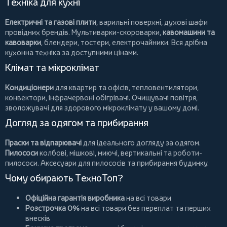
Техніка для кухні
Електричні та газові плити
, варильні поверхні, духові шафи
провідних брендів.
Мультиварки-скороварки
,
кавомашини та
кавоварки
,
блендери
,
тостери
,
електрочайники
. Вся дрібна
кухонна техніка за доступними цінами.
Клімат та мікроклімат
Кондиціонери
для квартир та офісів,
тепловентилятори
,
конвектори
,
інфрачервоні обігрівачі
.
Очищувачі повітря
,
зволожувачі для здорового мікроклімату у вашому домі.
Догляд за одягом та прибирання
Праски та відпарювачі
для ідеального догляду за одягом.
Пилососи
колбові
,
мішкові
,
миючі
,
вертикальні
та
роботи-
пилососи
. Аксесуари для пилососів та прибирання будинку.
Чому обирають ТехноТоп?
Офіційна гарантія виробника
на всі товари
Розстрочка 0%
на всі товари без переплат та перших
внесків