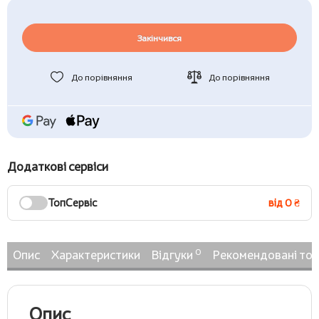
Закінчився
До порівняння
До порівняння
Додаткові сервіси
ТопСервіс
від 0 ₴
0
Опис
Характеристики
Відгуки
Рекомендовані то
Опис