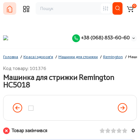
0
+38 (068) 853-60-60
Головна
Краса і здоров'я
Машинки для стрижки
Remington
Машин
Код товару: 101376
Машинка для стрижки Remington
HC5018
Товар закінчився
0