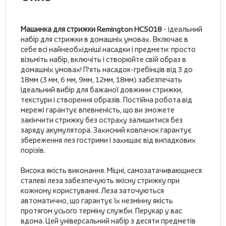
Машинка для стрижки Remington HC5018
- ідеальний
набір для стрижки в домашніх умовах. Включає в
себе всі найнеобхідніші насадки і предмети: просто
візьміть набір, включіть і створюйте свій образ в
домашніх умовах! П'ять насадок-гребінців від 3 до
18мм (3 мм, 6 мм, 9мм, 12мм, 18мм) забезпечать
ідеальний вибір для бажаної довжини стрижки,
текстури і створення образів. Постійна робота від
мережі гарантує впевненість, що ви зможете
закінчити стрижку без остраху залишитися без
заряду акумулятора. Захисний ковпачок гарантує
збереження лез гострими і захищає від випадкових
порізів.
Висока якість виконання. Міцні, самозатачивающиеся
сталеві леза забезпечують якісну стрижку при
кожному користуванні. Леза заточуються
автоматично, що гарантує їх незмінну якість
протягом усього терміну служби. Перукар у вас
вдома. Цей універсальний набір з десяти предметів