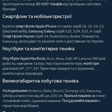
пропонуючи понад
30 000 товарів
від провідних світових
брендів.
Смартфони та мобільні пристрої
Купити
смартфони Apple iPhone
останніх серій 16, 15, 14, 13.
Широкий вибір
Samsung Galaxy
серій S25, S24, S23, A-серії.
Смартфони Xiaomi
серій 14, Redmi Note, Redmi.
Планшети
,
Samsung, аксесуари та
захисне скло
з доставкою по Україні.
Ноутбуки та комп'ютерна техніка
Ноутбуки Apple MacBook
,
Acer
,
Asus
,
Dell
,
HP
,
Lenovo
,
MSI
для
роботи, навчання та ігор. Настільні комп'ютери,
монітори
діагоналі 24", 27", 32".
Принтери
лазерні та струменеві,
комп'ютерна периферія.
Великогабаритна побутова техніка
Холодильники
Ardesto
,
Beko
,
Bosch
,
Gorenje
,
LG
,
Samsung
,
Whirlpool
висотою від 85 до 200 см.
Пральні машини
автомат
та напівавтомат,
сушильні машини
.
Посудомийні машини
з
гарантією виробника.