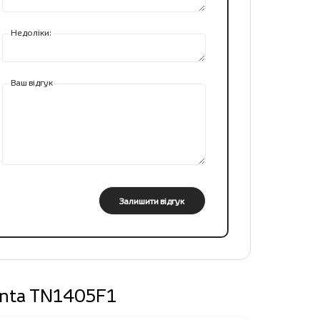
Недоліки:
Ваш відгук
Залишити відгук
enta TN1405F1