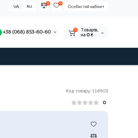
0
0
UA
RU
Особистий кабінет
Tоварів,
0
+38 (068) 853-60-60
на
0 ₴
Код товару: 114903
0