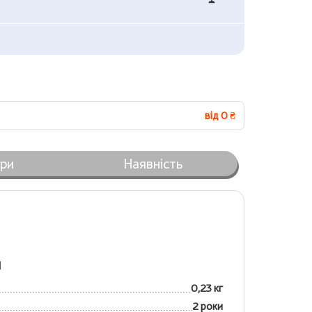
від 0 ₴
ари
Наявність
я
0,23 кг
2 роки