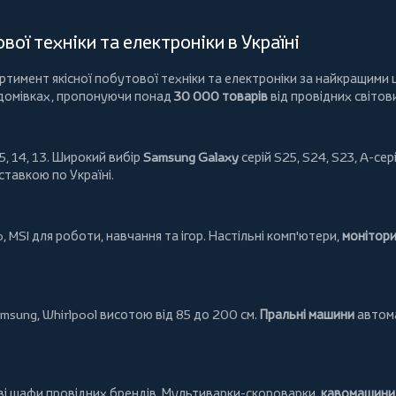
ої техніки та електроніки в Україні
имент якісної побутової техніки та електроніки за найкращими ц
 домівках, пропонуючи понад
30 000 товарів
від провідних світов
5, 14, 13. Широкий вибір
Samsung Galaxy
серій S25, S24, S23, A-сері
ставкою по Україні.
o
,
MSI
для роботи, навчання та ігор. Настільні комп'ютери,
монітор
msung
,
Whirlpool
висотою від 85 до 200 см.
Пральні машини
автома
ові шафи провідних брендів.
Мультиварки-скороварки
,
кавомашини 