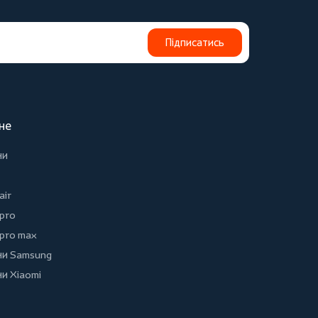
Підписатись
не
ни
air
 pro
 pro max
и Samsung
и Xiaomi