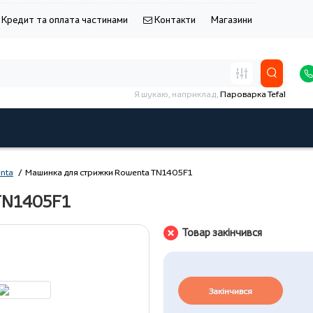
Кредит та оплата частинами
Контакти
Магазини
Я шукаю, наприклад,
Пароварка Tefal
nta
Машинка для стрижки Rowenta TN1405F1
 TN1405F1
Товар закінчився
Закінчився