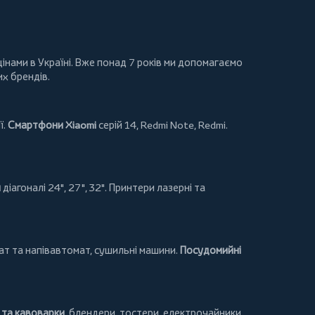
інами в Україні. Вже понад 7 років ми допомагаємо
их брендів.
ї.
Смартфони Xiaomi
серій 14, Redmi Note, Redmi.
и
діагоналі 24", 27", 32".
Принтери
лазерні та
т та напівавтомат,
сушильні машини
.
Посудомийні
та кавоварки
,
блендери
,
тостери
,
електрочайники
.