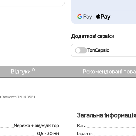
Додаткові сервіси
ТопСервіс
0
Відгуки
Рекомендовані тов
и Rowenta TN1405F1
Загальна інформаці
Мережа + акумулятор
Вага
0,5 - 30 мм
Гарантія