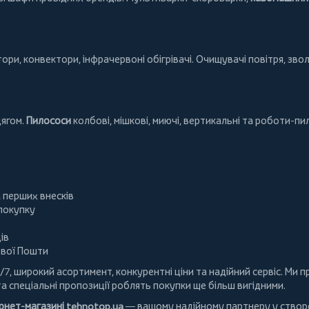
тори
,
конвектори
,
інфрачервоні обігрівачі
.
Очищувачі повітря
, зво
дягом.
Пилососи
колбові
,
мішкові
,
миючі
,
вертикальні
та
роботи-пи
а перших внесків
 покупку
ів
ової Пошти
/7, широкий асортимент, конкурентні ціни та надійний сервіс. Ми
та спеціальні пропозиції роблять покупки ще більш вигідними.
ернет-магазині
tehnotop.ua
— вашому надійному партнеру у створе