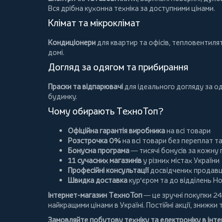
Вся дрібна кухонна техніка за доступними цінами.
Клімат та мікроклімат
Кондиціонери
для квартир та офісів,
тепловентиля
домі.
Догляд за одягом та прибирання
Праски та відпарювачі
для ідеального догляду за о
будинку.
Чому обирають ТехноТоп?
Офіційна гарантія виробника
на всі товари
Розстрочка 0%
на всі товари без переплат т
Бонусна програма
— тисячі бонусів за кожну
11 сучасних магазинів
у різних містах України
Професійні консультації
досвідчених продавц
Швидка доставка
кур'єром та до відділень Н
Інтернет-магазин ТехноТоп
— це зручні покупки 24
найкращими цінами в Україні. Постійні
акції
, знижки 
Замовляйте побутову техніку та електроніку в інт