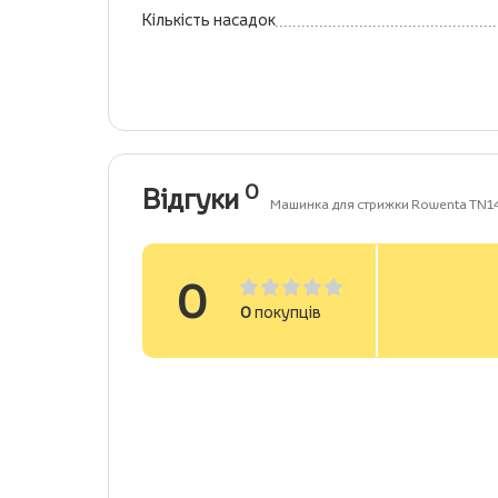
Кількість насадок
0
Відгуки
Машинка для стрижки Rowenta TN1
0
0
покупців