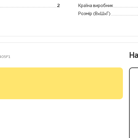
2
Країна виробник
Розмір (ВхШхГ)
На
405F1