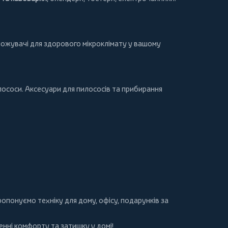
ложувачі для здорового мікроклімату у вашому
лососи
. Аксесуари для пилососів та прибирання
 пропонуємо
техніку для дому
, офісу, подарунків за
нні комфорту та затишку у домі!