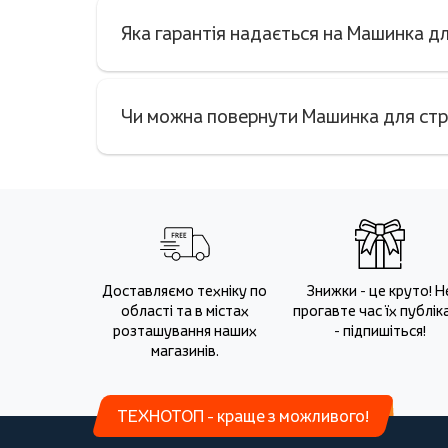
Яка гарантія надається на Машинка 
Чи можна повернути Машинка для стр
Доставляємо техніку по
Знижки - це круто! Н
області та в містах
прогавте час їх публіка
розташування наших
- підпишіться!
магазинів.
ТЕХНОТОП - краще з можливого!