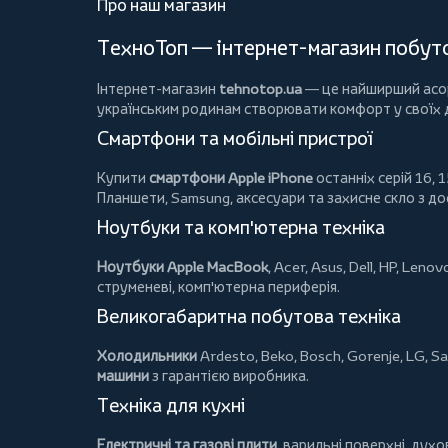
Про наш магазин
ТехноТоп — інтернет-магазин побутов
Інтернет-магазин
tehnotop.ua
— це найширший асорт
українським родинам створювати комфорт у своїх
Смартфони та мобільні пристрої
Купити
смартфони Apple iPhone
останніх серій 16, 1
Планшети
, Samsung, аксесуари та
захисне скло
з до
Ноутбуки та комп'ютерна техніка
Ноутбуки Apple MacBook
,
Acer
,
Asus
,
Dell
,
HP
,
Lenov
струменеві, комп'ютерна периферія.
Великогабаритна побутова техніка
Холодильники
Ardesto
,
Beko
,
Bosch
,
Gorenje
,
LG
,
Sa
машини
з гарантією виробника.
Техніка для кухні
Електричні та газові плити
, варильні поверхні, дух