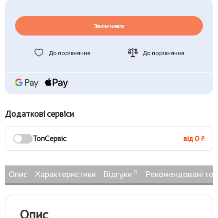
Закінчився
До порівняння
До порівняння
Додаткові сервіси
ТопСервіс
від 0 ₴
0
Опис
Характеристики
Відгуки
Рекомендовані то
Опис