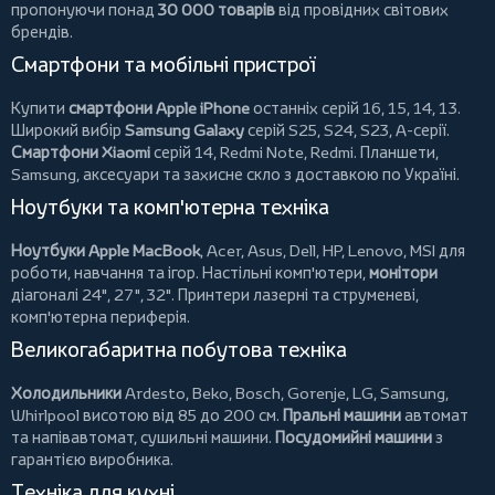
пропонуючи понад
30 000 товарів
від провідних світових
брендів.
Смартфони та мобільні пристрої
Купити
смартфони Apple iPhone
останніх серій 16, 15, 14, 13.
Широкий вибір
Samsung Galaxy
серій S25, S24, S23, A-серії.
Смартфони Xiaomi
серій 14, Redmi Note, Redmi.
Планшети
,
Samsung, аксесуари та
захисне скло
з доставкою по Україні.
Ноутбуки та комп'ютерна техніка
Ноутбуки Apple MacBook
,
Acer
,
Asus
,
Dell
,
HP
,
Lenovo
,
MSI
для
роботи, навчання та ігор. Настільні комп'ютери,
монітори
діагоналі 24", 27", 32".
Принтери
лазерні та струменеві,
комп'ютерна периферія.
Великогабаритна побутова техніка
Холодильники
Ardesto
,
Beko
,
Bosch
,
Gorenje
,
LG
,
Samsung
,
Whirlpool
висотою від 85 до 200 см.
Пральні машини
автомат
та напівавтомат,
сушильні машини
.
Посудомийні машини
з
гарантією виробника.
Техніка для кухні