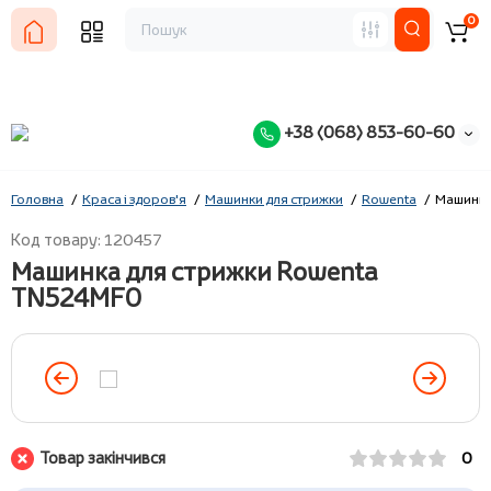
0
+38 (068) 853-60-60
Головна
Краса і здоров'я
Машинки для стрижки
Rowenta
Машинка
Код товару: 120457
Машинка для стрижки Rowenta
TN524MF0
Товар закінчився
0