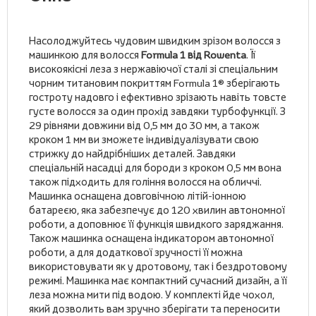
Насолоджуйтесь чудовим швидким зрізом волосся з
машинкою для волосся
Formula 1 від Rowenta
. Її
високоякісні леза з нержавіючої сталі зі спеціальним
чорним титановим покриттям Formula 1® зберігають
гостроту надовго і ефективно зрізають навіть товсте
густе волосся за один прохід завдяки турбофункції. З
29 рівнями довжини від 0,5 мм до 30 мм, а також
кроком 1 мм ви зможете індивідуалізувати свою
стрижку до найдрібніших деталей. Завдяки
спеціальній насадці для бороди з кроком 0,5 мм вона
також підходить для гоління волосся на обличчі.
Машинка оснащена довговічною літій-іонною
батареєю, яка забезпечує до 120 хвилин автономної
роботи, а доповнює її функція швидкого заряджання.
Також машинка оснащена індикатором автономної
роботи, а для додаткової зручності її можна
використовувати як у дротовому, так і бездротовому
режимі. Машинка має компактний сучасний дизайн, а її
леза можна мити під водою. У комплекті йде чохол,
який дозволить вам зручно зберігати та переносити