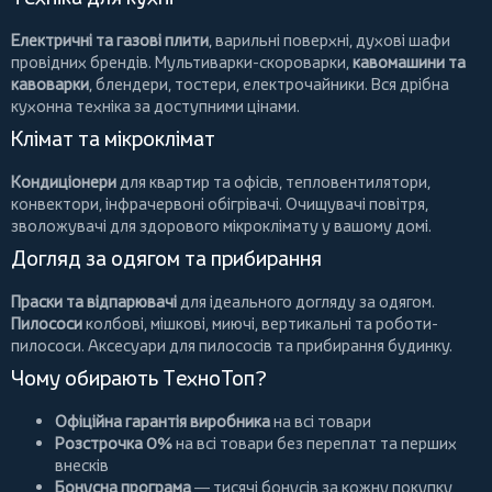
Електричні та газові плити
, варильні поверхні, духові шафи
провідних брендів.
Мультиварки-скороварки
,
кавомашини та
кавоварки
,
блендери
,
тостери
,
електрочайники
. Вся дрібна
кухонна техніка за доступними цінами.
Клімат та мікроклімат
Кондиціонери
для квартир та офісів,
тепловентилятори
,
конвектори
,
інфрачервоні обігрівачі
.
Очищувачі повітря
,
зволожувачі для здорового мікроклімату у вашому домі.
Догляд за одягом та прибирання
Праски та відпарювачі
для ідеального догляду за одягом.
Пилососи
колбові
,
мішкові
,
миючі
,
вертикальні
та
роботи-
пилососи
. Аксесуари для пилососів та прибирання будинку.
Чому обирають ТехноТоп?
Офіційна гарантія виробника
на всі товари
Розстрочка 0%
на всі товари без переплат та перших
внесків
Бонусна програма
— тисячі бонусів за кожну покупку