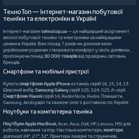
ТехноТоп — інтернет-магазин побутової
техніки та електроніки в Україні
Інтернет-магазин
tehnotop.ua
— це найширший асортимент
якісної побутової техніки та електроніки за найкращими
цінами в Україні. Вже понад 7 років ми допомагаємо
українським родинам створювати комфорт у своїх домівках,
пропонуючи понад
30 000 товарів
від провідних світових
брендів.
Смартфони та мобільні пристрої
Купити
смартфони Apple iPhone
останніх серій 16, 15, 14, 13.
Широкий вибір
Samsung Galaxy
серій S25, S24, S23, A-серії.
Смартфони Xiaomi
серій 14, Redmi Note, Redmi.
Планшети
,
Samsung, аксесуари та
захисне скло
з доставкою по Україні.
Ноутбуки та комп'ютерна техніка
Ноутбуки Apple MacBook
,
Acer
,
Asus
,
Dell
,
HP
,
Lenovo
,
MSI
для
роботи, навчання та ігор. Настільні комп'ютери,
монітори
діагоналі 24", 27", 32".
Принтери
лазерні та струменеві,