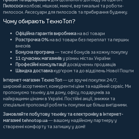
Пилососи
колбові
,
мішкові
,
миючі
,
вертикальні
та
роботи-
пилососи
. Аксесуари для пилососів та прибирання будинку.
Чому обирають ТехноТоп?
Офіційна гарантія виробника
на всі товари
Розстрочка 0%
на всі товари без переплат та перших
внесків
Бонусна програма
— тисячі бонусів за кожну покупку
11 сучасних магазинів
у різних містах України
Професійні консультації
досвідчених продавців
Швидка доставка
кур'єром та до відділень Нової Пошти
Інтернет-магазин ТехноТоп
— це зручні покупки 24/7,
широкий асортимент, конкурентні ціни та надійний сервіс. Ми
пропонуємо
техніку для дому
, офісу, подарунків за
найкращими цінами в Україні. Постійні
акції
, знижки та
спеціальні пропозиції роблять покупки ще більш вигідними.
Замовляйте побутову техніку та електроніку в інтернет-
магазині
tehnotop.ua
— вашому надійному партнеру у
створенні комфорту та затишку у домі!