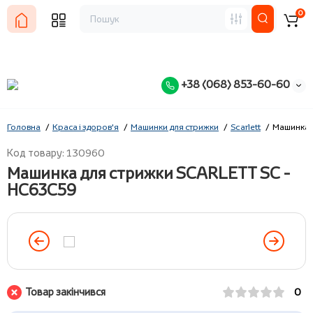
0
+38 (068) 853-60-60
Головна
Краса і здоров'я
Машинки для стрижки
Scarlett
Машинка 
Код товару: 130960
Машинка для стрижки SCARLETT SC -
HC63C59
Товар закінчився
0