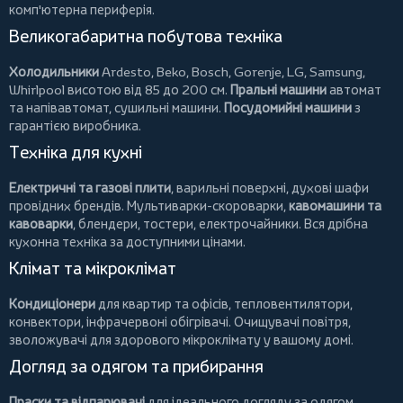
комп'ютерна периферія.
Великогабаритна побутова техніка
Холодильники
Ardesto
,
Beko
,
Bosch
,
Gorenje
,
LG
,
Samsung
,
Whirlpool
висотою від 85 до 200 см.
Пральні машини
автомат
та напівавтомат,
сушильні машини
.
Посудомийні машини
з
гарантією виробника.
Техніка для кухні
Електричні та газові плити
, варильні поверхні, духові шафи
провідних брендів.
Мультиварки-скороварки
,
кавомашини та
кавоварки
,
блендери
,
тостери
,
електрочайники
. Вся дрібна
кухонна техніка за доступними цінами.
Клімат та мікроклімат
Кондиціонери
для квартир та офісів,
тепловентилятори
,
конвектори
,
інфрачервоні обігрівачі
.
Очищувачі повітря
,
зволожувачі для здорового мікроклімату у вашому домі.
Догляд за одягом та прибирання
Праски та відпарювачі
для ідеального догляду за одягом.