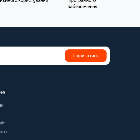
иємного користування
програмного
забезпечення
Підписатись
не
ни
air
 pro