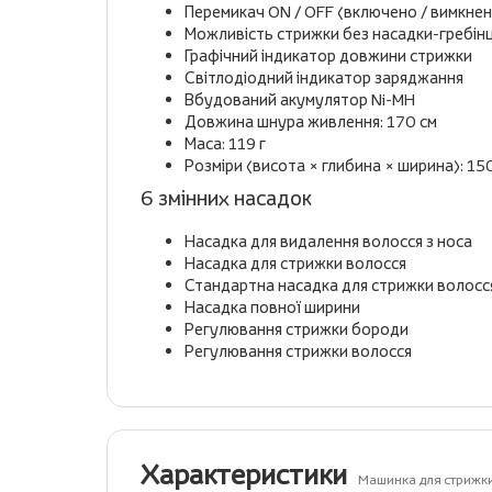
Перемикач ON / OFF (включено / вимкне
Можливість стрижки без насадки-гребін
Графічний індикатор довжини стрижки
Світлодіодний індикатор заряджання
Вбудований акумулятор Ni-MH
Довжина шнура живлення: 170 см
Маса: 119 г
Розміри (висота × глибина × ширина): 150
6 змінних насадок
Насадка для видалення волосся з носа
Насадка для стрижки волосся
Стандартна насадка для стрижки волосс
Насадка повної ширини
Регулювання стрижки бороди
Регулювання стрижки волосся
Характеристики
Машинка для стрижк