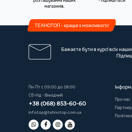
розташування наших
- підпишіться!
магазинів.
ТЕХНОТОП - краще з можливого!
Бажаєте бути в курсі всіх наши
Підпиш
Інформ
Пн-Пт с 09:00 до 18:00
Сб-Нд - Вихідний
Про нас
+38 (068) 853-60-60
Партнер
infotop@tehnotop.com.ua
Політика