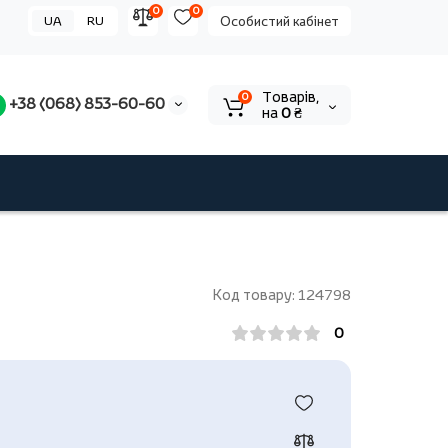
0
0
UA
RU
Особистий кабінет
Tоварів,
0
+38 (068) 853-60-60
на
0 ₴
Код товару: 124798
0