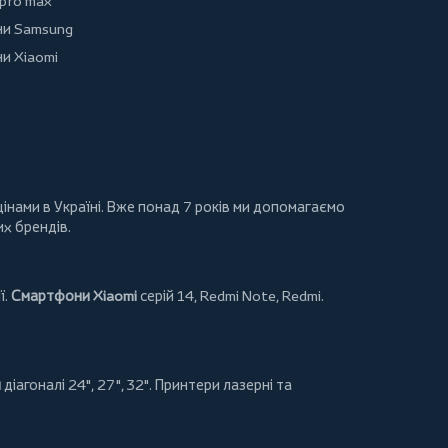
 pro max
и Samsung
и Xiaomi
інами в Україні. Вже понад 7 років ми допомагаємо
их брендів.
ї.
Смартфони Xiaomi
серій 14, Redmi Note, Redmi.
и
діагоналі 24", 27", 32".
Принтери
лазерні та