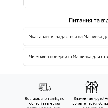
Питання та ві
Яка гарантія надається на Машинка 
Чи можна повернути Машинка для стр
Доставляємо техніку по
Знижки - це круто! Н
області та в містах
прогавте час їх публіка