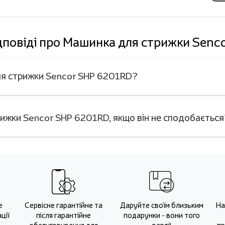
дповіді про Машинка для стрижки Sen
для стрижки Sencor SHP 6201RD?
ижки Sencor SHP 6201RD, якщо він не сподобається
е
Сервісне гарантійне та
Даруйте своїм близьким
На
ції
після гарантійне
подарунки - вони того