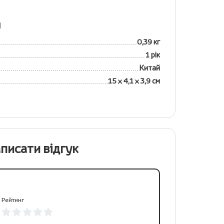
я
0,39 кг
1 рік
Китай
15 х 4,1 х 3,9 см
писати відгук
Рейтинг