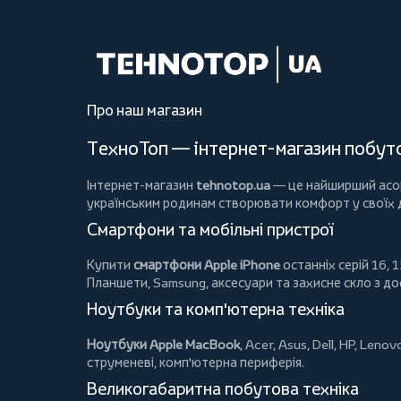
Про наш магазин
ТехноТоп — інтернет-магазин побутов
Інтернет-магазин
tehnotop.ua
— це найширший асорт
українським родинам створювати комфорт у своїх
Смартфони та мобільні пристрої
Купити
смартфони Apple iPhone
останніх серій 16, 1
Планшети
, Samsung, аксесуари та
захисне скло
з до
Ноутбуки та комп'ютерна техніка
Ноутбуки Apple MacBook
,
Acer
,
Asus
,
Dell
,
HP
,
Lenov
струменеві, комп'ютерна периферія.
Великогабаритна побутова техніка