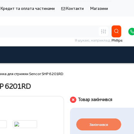
Кредит та оплата частинами
Контакти
Магазини
Я шукаю, наприклад,
Philips
нка для стрижки Sencor SHP 6201RD
HP 6201RD
Товар закінчився
Закінчився