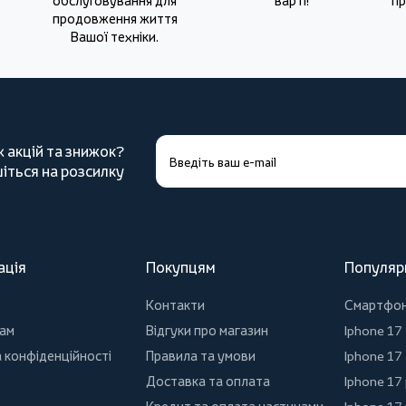
обслуговування для
варті!
пр
продовження життя
Вашої техніки.
х акцій та знижок?
іться на розсилку
ація
Покупцям
Популяр
Контакти
Смартфо
ам
Відгуки про магазин
Iphone 17
 конфіденційності
Правила та умови
Iphone 17 
Доставка та оплата
Iphone 17