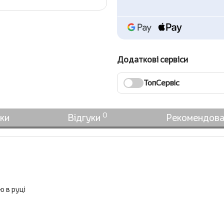
Додаткові сервіси
ТопСервіс
0
ки
Відгуки
Рекомендова
ю в руці