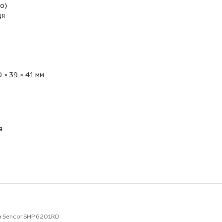
но)
ця
 × 39 × 41 мм
я
и Sencor SHP 6201RD